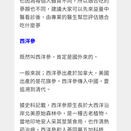
也因為每個人體質不同，所以適合吃的
蔘類也不同，建議大家可以先來益曼中
醫看診後，由專業的醫生幫您評估適合
吃什麼蔘
西洋參
既然叫西洋參，肯定是國外來的。
一般來說；西洋蔘出產於加拿大，美國
出產的是花旗參。西洋參傳入中國，要
追溯到清代。
據史料記載，西洋參原生長於大西洋沿
岸北美原始森林中，是一種古老植物。
當地印地安人采其莖葉食用，也作清熱
葯治病。西洋參和人蔘同屬五加科植