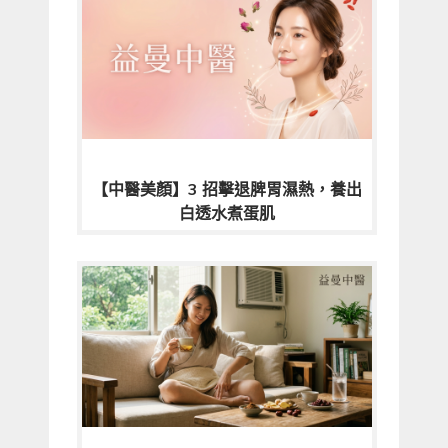
【中醫美顏】3 招擊退脾胃濕熱，養出
白透水煮蛋肌