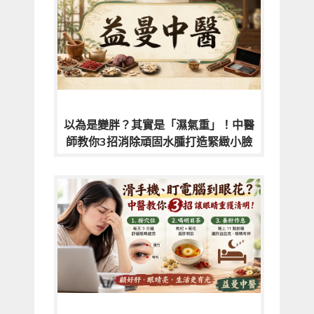
以為是變胖？其實是「濕氣重」！中醫
師教你3招消除頑固水腫打造緊緻小臉