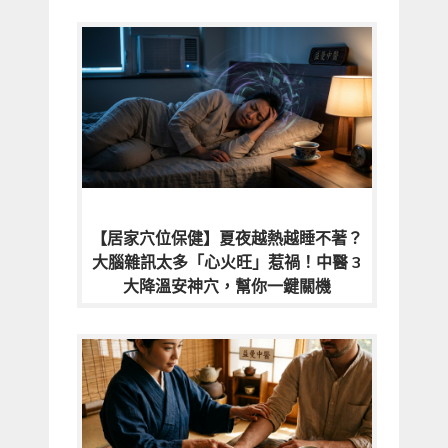
【居家穴位保健】夏夜越熱越睡不著？
大腦雜訊太多「心火旺」惹禍！中醫 3
大降溫安神穴，幫你一鍵關機