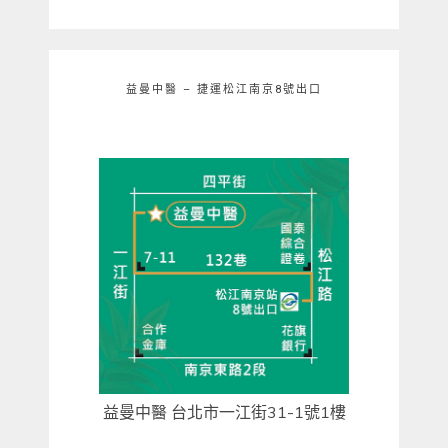
益曼中醫 – 捷運松江南京8號出口
益曼中醫 台北市一江街31-1號1樓