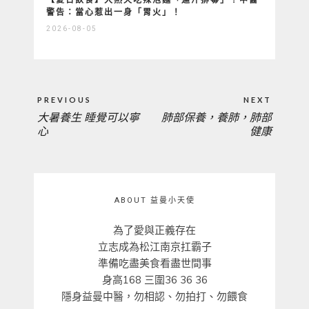
警告：當心惹出一身「胃火」！
2026-08-05
文
PREVIOUS
NEXT
章
大暑養生 睡覺可以寧
肺部保養，養肺，肺部
PREVIOUS
NEXT
導
心
健康
覽
POST:
POST:
ABOUT 益曼小天使
為了愛與正義存在
立志成為松江南京扛霸子
準備吃盡美食看盡世間事
身高168 三圍36 36 36
隱身益曼中醫，勿相認、勿拍打、勿餵食