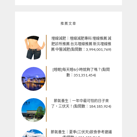
推薦文章
埋線減肥｜埋線減肥專科 埋線推薦 減
肥診所推薦 台北埋線推薦 新北埋線推
薦 中醫減肥(點閱數：3,994,001,769)
[睡眠]每天睡8小時就夠了嗎？(點閱
數：351,351,454)
節氣養生｜一年中最可怕的日子來
了，三伏天！(點閱數：184,185,924)
節氣養生｜夏季(三伏天)飲食參考建議