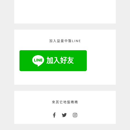
加入益曼中醫LINE
來其它地盤瞧瞧