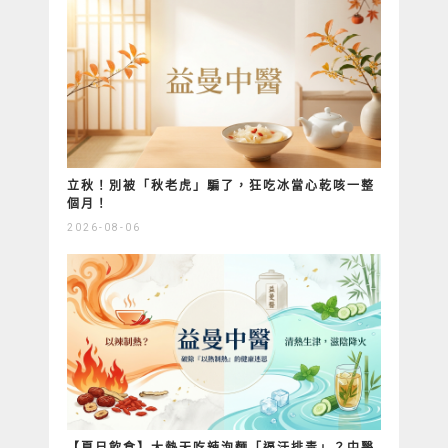
立秋！別被「秋老虎」騙了，狂吃冰當心乾咳一整
個月！
2026-08-06
【夏日飲食】大熱天吃辣泡麵「逼汗排毒」？中醫