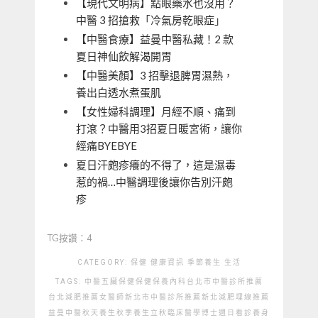
【現代文明病】點眼藥水也沒用？
中醫 3 招搶救「冷氣房乾眼症」
【中醫食療】益曼中醫私藏！2 款
夏日神仙飲解渴開胃
【中醫美顏】3 招擊退脾胃濕熱，
養出白透水煮蛋肌
【女性婦科調理】月經不順、痛到
打滾？中醫用3招夏日暖宮術，讓你
經痛BYEBYE
夏日汗皰疹癢的不得了，這是濕毒
惹的禍…中醫調理後讓你告別汗皰
疹
TG按讚：4
CATEGORY:
保健
健康資訊
季節養生
生活
TAGS:
中醫
五臟保健
保健
保養
內科
台北市中醫診所推薦
台北減肥推薦
女醫師
新北市中醫診所推薦
新北減肥埋線推薦
益曼中醫
秋天養生
秋季養生
立秋
臨床醫學博士
週日看診
養身