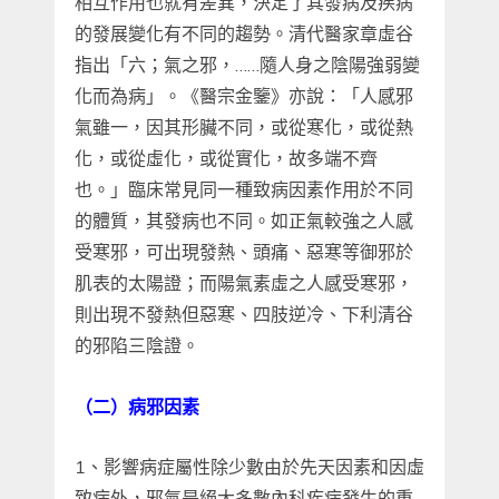
相互作用也就有差異，決定了其發病及疾病
的發展變化有不同的趨勢。清代醫家章虛谷
指出「六；氣之邪，……隨人身之陰陽強弱變
化而為病」。《醫宗金鑒》亦說：「人感邪
氣雖一，因其形臟不同，或從寒化，或從熱
化，或從虛化，或從實化，故多端不齊
也。」臨床常見同一種致病因素作用於不同
的體質，其發病也不同。如正氣較強之人感
受寒邪，可出現發熱、頭痛、惡寒等御邪於
肌表的太陽證；而陽氣素虛之人感受寒邪，
則出現不發熱但惡寒、四肢逆冷、下利清谷
的邪陷三陰證。
（二）病邪因素
1、影響病症屬性除少數由於先天因素和因虛
致病外，邪氣是絕大多數內科疾病發生的重