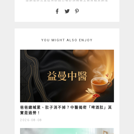
虛
調理
辦公室症候群
週日看診
頭痛
養生
養身
體質調理
YOU MIGHT ALSO ENJOY
爸爸總喊累、肚子消不掉？中醫揭密「啤酒肚」其
實是過勞！
2026-08-08