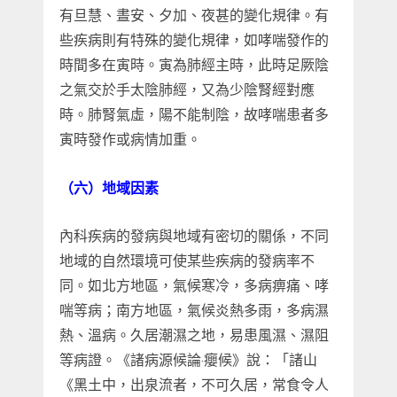
有旦慧、晝安、夕加、夜甚的變化規律。有
些疾病則有特殊的變化規律，如哮喘發作的
時間多在寅時。寅為肺經主時，此時足厥陰
之氣交於手太陰肺經，又為少陰腎經對應
時。肺腎氣虛，陽不能制陰，故哮喘患者多
寅時發作或病情加重。
（六）地域因素
內科疾病的發病與地域有密切的關係，不同
地域的自然環境可使某些疾病的發病率不
同。如北方地區，氣候寒冷，多病痹痛、哮
喘等病；南方地區，氣候炎熱多雨，多病濕
熱、溫病。久居潮濕之地，易患風濕、濕阻
等病證。《諸病源候論·癭候》說：「諸山
《黑土中，出泉流者，不可久居，常食令人