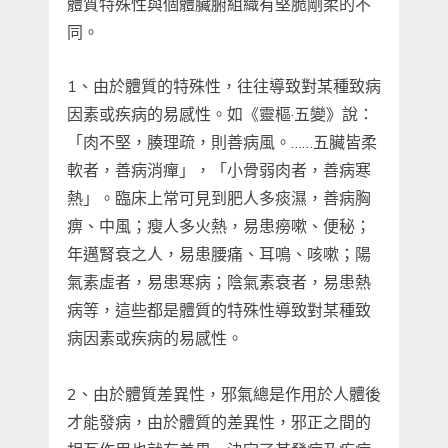
體質特殊性與個體臟腑組織有堅脆剛柔的不
同。
1、
由於體質的特殊性，往往導致對某種致病
因素或疾病的易感性。如《靈樞·五變》說：
「肉不堅，腠理疏，則善病風。……五臟皆柔
軟者，善病消癉」，「小骨弱肉者，善病寒
熱」。臨床上常可見到肥人多痰濕，善病胸
痹、中風；瘦人多火熱，易患癆嗽、便秘；
年邁腎衰之人，易患腰痛、耳鳴、咳嗽；陽
氣素虛者，易患寒病；陰氣素衰者，易患熱
病等，這些都是體質的特殊性導致對某種致
病因素或疾病的易感性。
2、由於體質差異性，邪氣總是作用於人體後
才能發病，由於體質的差異性，邪正之間的