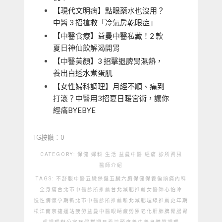
【現代文明病】點眼藥水也沒用？
中醫 3 招搶救「冷氣房乾眼症」
【中醫食療】益曼中醫私藏！2 款
夏日神仙飲解渴開胃
【中醫美顏】3 招擊退脾胃濕熱，
養出白透水煮蛋肌
【女性婦科調理】月經不順、痛到
打滾？中醫用3招夏日暖宮術，讓你
經痛BYEBYE
TG按讚：0
CATEGORY:
保健
婦科
生活
益曼中醫
經痛
診所資訊
醫師介紹
TAGS:
不舒服
中醫
五臟保健
五臟六腑
保健
保養
偏頭痛
內科
全身痛
台北市中醫診所推薦
台北減肥推薦
女醫師
心
怕冷
慢性病
懷孕期
新北市中醫診所推薦
新北減肥埋線推薦
更年期
松江南京捷運站
疲勞
益曼中醫
眼睛疲勞
累
老化
肝
肺
脾
腎
腸胃