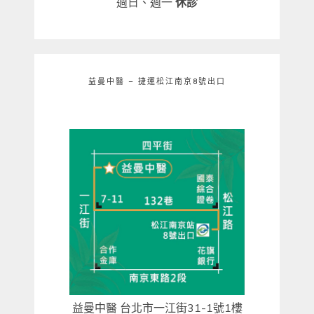
週日、週一
休診
益曼中醫 – 捷運松江南京8號出口
益曼中醫 台北市一江街31-1號1樓