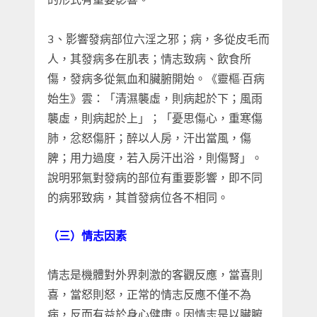
3、影響發病部位六淫之邪；病，多從皮毛而
人，其發病多在肌表；情志致病、飲食所
傷，發病多從氣血和臟腑開始。《靈樞·百病
始生》雲：「清濕襲虛，則病起於下；風雨
襲虛，則病起於上」；「憂思傷心，重寒傷
肺，忿怒傷肝；醉以人房，汗出當風，傷
脾；用力過度，若入房汗出浴，則傷腎」。
說明邪氣對發病的部位有重要影響，即不同
的病邪致病，其首發病位各不相同。
（三）情志因素
情志是機體對外界刺激的客觀反應，當喜則
喜，當怒則怒，正常的情志反應不僅不為
病，反而有益於身心健康。因情志是以臟腑