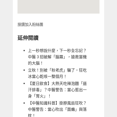
按讚加入粉絲團
延伸閱讀
上一秒想說什麼，下一秒全忘記？
中醫 3 招破解「腦霧」，搶救當機
的大腦！
立秋！別被「秋老虎」騙了，狂吃
冰當心乾咳一整個月！
【夏日飲食】大熱天吃辣泡麵「逼
汗排毒」？中醫警告：當心惹出一
身「胃火」！
【中醫知識科普】掛脖風扇狂吹？
中醫警告：當心吹出「面癱」與落
枕！