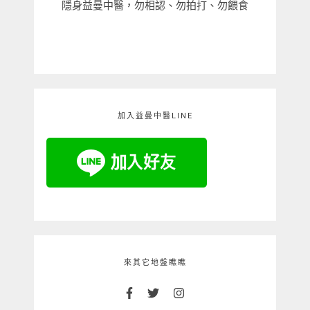
隱身益曼中醫，勿相認、勿拍打、勿餵食
加入益曼中醫LINE
來其它地盤瞧瞧