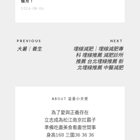
個月！
2026-08-06
文
PREVIOUS
NEXT
章
大暑｜養生
埋線減肥｜埋線減肥專
PREVIOUS
NEXT
導
科 埋線推薦 減肥診所
覽
推薦 台北埋線推薦 新
POST:
POST:
北埋線推薦 中醫減肥
ABOUT 益曼小天使
為了愛與正義存在
立志成為松江南京扛霸子
準備吃盡美食看盡世間事
身高168 三圍36 36 36