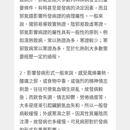
要條件，有時甚至是發病的決定因素，而且
邪氣還影響所發病證的病理屬性。一般來
說，陽邪易導致實熱證，陰邪易致虛寒證。
邪氣影響病證的屬性具有一般性的原則。例
如濕熱致病，常以熱證為多，寒證較少；寒
邪致病常以寒證為多，至於化熱則大多數需
要經歷一定的過程。
2、影響發病形式一般來說，感受風燥暑熱、
酸癘之邪，或食物中毒，或強烈的精神情志
刺激，往往可使氣血頓生逆亂，故發病較
急；而飲食失調、情志抑鬱、勞倦過度等，
大多是逐漸引起臟腑氣血失和，所以一般發
病較緩慢；外感寒濕之邪，因其性質屬陰而
沈滯，故發病也多緩慢。可見病邪對於發病
的形式有重要影響。