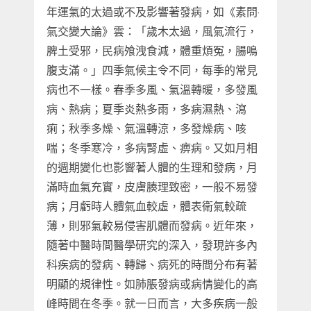
年運氣的太過或不及影響著發病，如《素問·
氣交變大論》雲：「歲木太過，風氣流行，
脾土受邪，民病飧洩食減，體重煩冤，腸鳴
腹支滿。」四季氣候主令不同，每季的常見
病也不一樣。春季多風、氣溫轉暖，多發風
病、熱病；夏季炎熱多雨，多病濕熱、瀉
痢；秋季多燥、氣溫轉涼，多發燥病、咳
喘；冬季寒冷，多病腎虛、痹病。又如月相
的週期變化也影響著人體的生理和發病，月
滿時血氣充實，皮膚腠理致密，一般不易發
病；月虧時人體氣血較虛，體表衛氣較疏
薄，則邪氣較易侵害肌體而發病。近年來，
隨著中醫時間醫學研究的深入，發現許多內
科疾病的發病、轉歸、病死的時間分布有著
明顯的規律性。如肺脹發病或病情變化的高
峰時間在冬季。就一日而言，大多疾病一般