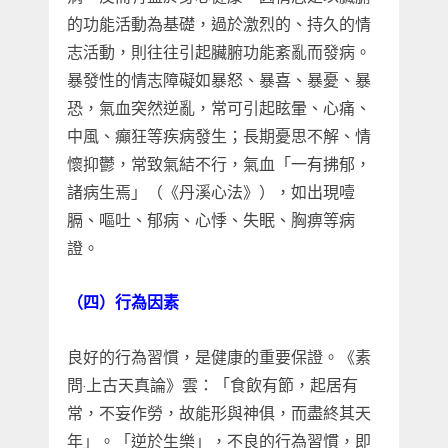
的功能活動為基礎，過於激烈的、持久的情
志活動，則往往引起臟腑功能紊亂而發病。
暴發性的情志障礙如暴怒、暴喜、暴憂、暴
恐，氣血突然逆亂，常可引起眩暈、心痛、
中風、癲狂等疾病發生；長期憂思不解、情
懷抑鬱，常致氣結不行，氣血「一有拂郁，
諸病生焉」（《丹溪心法》），如出現噎
膈、嘔吐、郁病、心悸、失眠、胸痹等病
證。
（四）行為因素
良好的行為習慣，是健康的重要保證。《素
問·上古天真論》雲：「食飲有節，起居有
常，不妄作勞，故能形與神俱，而盡終其天
年」。「逆於生樂」，不良的行為習慣，即