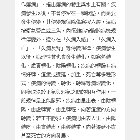
作癭病」，指出癭病的發生與水土有關。疾
病發生以後，不會停留在一種狀態，而是要
發生傳變，其傳變規律除傷寒按六經，溫病
按衛氣營血或三焦，內傷雜病按臟腑病機規
律傳變外，還存在「久病入絡」、「久病入
血」、「久病及腎」等傳變規律。疾病發生
以後，病理性質也會發生轉化，如寒熱轉
化、虛實轉化、陰陽轉化；疾病的轉歸有病
情好轉、痊癒或遷延、加重、死亡等多種形
式。疾病的傳變、轉化、轉歸等病理變化，
同樣取決於正氣與邪氣之間的相互作用，一
般規律是正能勝邪，疾病由里出表、由陰轉
陽、由虛轉實，由重轉輕，向著痊癒的方向
轉變；若正不勝邪，疾病則由表人里、由陽
轉陰、由實轉虛，由輕轉重，向著遷延不愈
甚至死亡的方向發展。