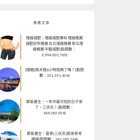
推薦文章
埋線減肥｜埋線減肥專科 埋線推薦
減肥診所推薦 台北埋線推薦 新北埋
線推薦 中醫減肥(點閱數：
3,994,001,769)
[睡眠]每天睡8小時就夠了嗎？(點閱
數：351,351,454)
節氣養生｜一年中最可怕的日子來
了，三伏天！(點閱數：
184,185,924)
節氣養生｜夏季(三伏天)飲食參考
建議(點閱數：181,185,764)