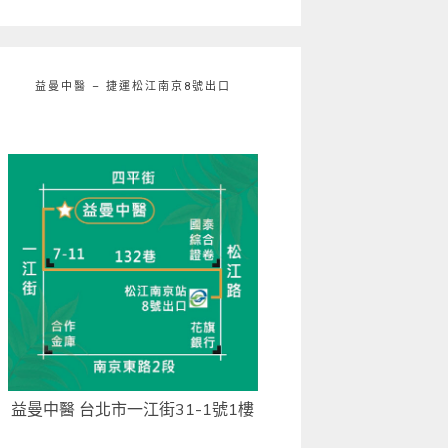
益曼中醫 – 捷運松江南京8號出口
益曼中醫 台北市一江街31-1號1樓