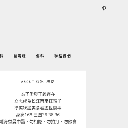
科
當媽咪
傷科
聯絡我們
ABOUT 益曼小天使
為了愛與正義存在
立志成為松江南京扛霸子
準備吃盡美食看盡世間事
身高168 三圍36 36 36
隱身益曼中醫，勿相認、勿拍打、勿餵食