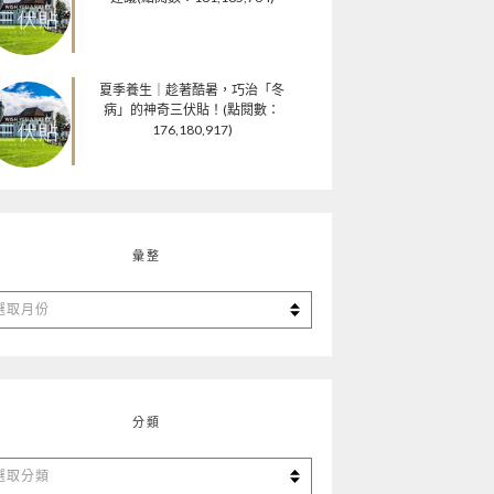
夏季養生｜趁著酷暑，巧治「冬
病」的神奇三伏貼！(點閱數：
176,180,917)
彙整
分類