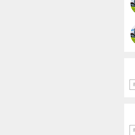
彙
整
分