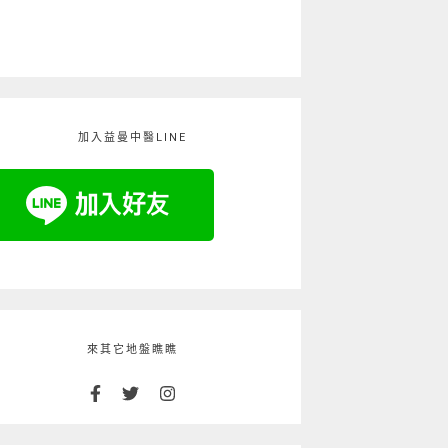
加入益曼中醫LINE
來其它地盤瞧瞧