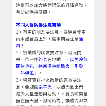
這樣可以加大機體陽氣的升降運動，
有助於保持健康。
不同人群防暑注意事項
1
，有車的朋友要注意，暴曬會使車
內甲醛含量上升，開車前要注意
通
風
！
2
，擠地鐵的朋友要注意，暑濕悶
熱，帶一件
外套
在地鐵上，
以免冷氣
閉住毛孔，將寒濕束縛體表，引發
「熱傷風」
。
3
，帶寶寶在小區散步的家長要注
意，要避開
桑拿天
，悶熱天氣出門、
減少大
量
運動與活動，不要長時間暴
露在露天里，但同時為了讓體內濕氣