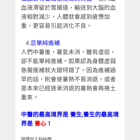
血液滯留於胃腸道，輸送到大腦的血
液相對減少，人體就會感到疲憊加
重，更容易引起消化不良。
4.
忌單純進補
人們中暑後，暑氣未消，雖有虛症，
卻不能單純進補。如果認為身體虛弱
急需進補就大錯特錯了。因為進補過
早的話，則會使暑熱不易消退，或者
是本來已經逐漸消退的暑熱會再捲土
重來。
中醫的最高境界是
養生
,
養生的最高境
界是
養心
！
按讚加入粉絲團