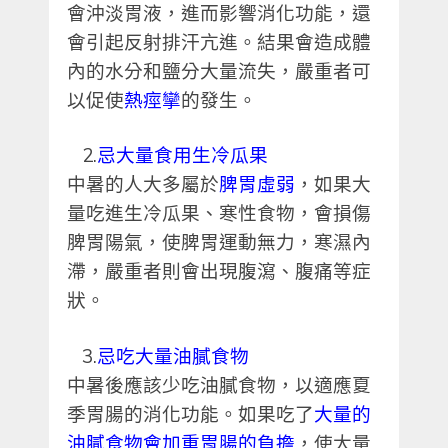
會沖淡胃液，進而影響消化功能，還
會引起反射排汗亢進。結果會造成體
內的水分和鹽分大量流失，嚴重者可
以促使
熱痙攣
的發生。
2.
忌大量食用生冷瓜果
中暑的人大多屬於
脾胃虛弱
，如果大
量吃進生冷瓜果、寒性食物，會損傷
脾胃陽氣，使脾胃運動無力，寒濕內
滯，嚴重者則會出現腹瀉、腹痛等症
狀。
3.
忌吃大量油膩食物
中暑後應該少吃油膩食物，以適應夏
季胃腸的消化功能。
如果吃了
大量的
油膩食物會加重胃腸的負擔
，使大量