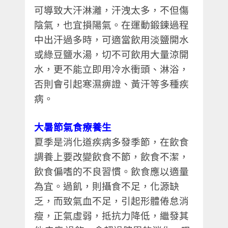
可導致大汗淋灕，汗洩太多，不但傷
陰氣，也宜損陽氣。在運動鍛鍊過程
中出汗過多時，可適當飲用淡鹽開水
或綠豆鹽水湯，切不可飲用大量涼開
水，更不能立即用冷水衝頭、淋浴，
否則會引起寒濕痹證、黃汗等多種疾
病。
大暑節氣食療養生
夏季是消化道疾病多發季節，在飲食
調養上要改變飲食不節，飲食不潔，
飲食偏嗜的不良習慣。飲食應以適量
為宜。過飢，則攝食不足，化源缺
乏，而致氣血不足，引起形體倦怠消
瘦，正氣虛弱，抵抗力降低，繼發其