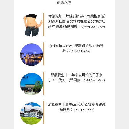
推薦文章
埋線減肥｜埋線減肥專科 埋線推薦 減
肥診所推薦 台北埋線推薦 新北埋線推
薦 中醫減肥(點閱數：3,994,001,769)
[睡眠]每天睡8小時就夠了嗎？(點閱
數：351,351,454)
節氣養生｜一年中最可怕的日子來
了，三伏天！(點閱數：184,185,924)
節氣養生｜夏季(三伏天)飲食參考建議
(點閱數：181,185,764)