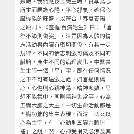
鍊時，我們應按五臟主時，夏季為心
所主而顧護心陽，平心靜氣，確保心
臟機能的旺盛，以符合「春夏養陽」
之原則。《靈樞
·
百病始生》曰：「喜
怒不節則傷臟」，這是因為人體的情
志活動與內臟有密切關係，有其一定
規律。不同的情志刺激可傷及不同的
臟腑，產生不同的病理變化。中醫養
生主張一個「平」字，即在任何情況
之下不可有過激之處，如喜過則傷
心，心傷則心跳神蕩，精神渙散，思
想不能集中，甚則精神失常等。心為
五臟六腑之大主，一切生命活動都是
五臟功能的集中表現，而這一切又以
心為主宰，有「心動則五臟六腑皆
搖」之說，然，心神受損又必涉及其