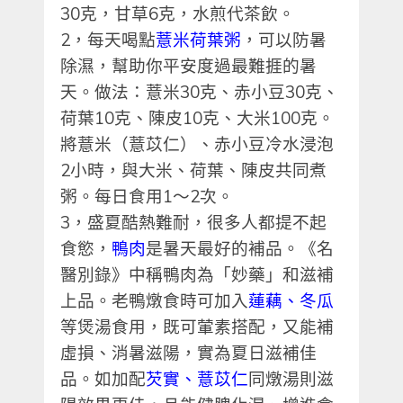
30
克，甘草
6
克，水煎代茶飲。
2
，每天喝點
薏米荷葉粥
，可以防暑
除濕，幫助你平安度過最難捱的暑
天。做法：薏米
30
克、赤小豆
30
克、
荷葉
10
克、陳皮
10
克、大米
100
克。
將薏米（薏苡仁）、赤小豆冷水浸泡
2
小時，與大米、荷葉、陳皮共同煮
粥。每日食用
1
～
2
次。
3
，盛夏酷熱難耐，很多人都提不起
食慾，
鴨肉
是暑天最好的補品。《名
醫別錄》中稱鴨肉為「妙藥」和滋補
上品。老鴨燉食時可加入
蓮藕、冬瓜
等煲湯食用，既可葷素搭配，又能補
虛損、消暑滋陽，實為夏日滋補佳
品。如加配
芡實、薏苡仁
同燉湯則滋