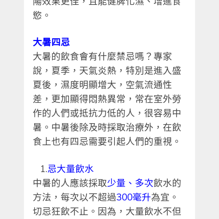
陽效果更佳，且能健脾化濕、增進食
慾。
大暑四忌
大暑的飲食會有什麼禁忌嗎？專家
說，夏季，天氣炎熱，特別是進入盛
夏後，濕度明顯增大，空氣流通性
差，更加顯得悶熱異常，常在室外勞
作的人們或抵抗力低的人，很容易中
暑。中暑後除及時採取治療外，在飲
食上也有四忌需要引起人們的重視。
1.
忌大量飲水
中暑的人應該採取
少量、多次
飲水的
方法，每次以不超過
300
毫升
為宜。
切忌狂飲不止。因為，大量飲水不但