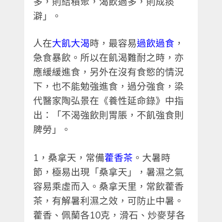
多，則結積聚，渴飲過多，則成痰
澼」。
人在
大飢大渴
時，最容易
過飲過食
，
急食暴飲。所以在飢渴難耐之時，亦
應緩緩進食，另外在沒有食慾的情況
下，也不能勉強進食，過分強食，梁
代醫家陶弘景在《養性延命錄》中指
出：「不渴強飲則胃脹，不飢強食則
脾勞」。
1
，桑拿天，常備
藿香茶
。大暑時
節，極易出現「桑拿天」，暑濕之氣
容易乘虛而入。桑拿天里，常飲藿香
茶，有解暑利濕之效，可防止中暑。
藿香、佩蘭各
10
克，滑石、炒麥芽各