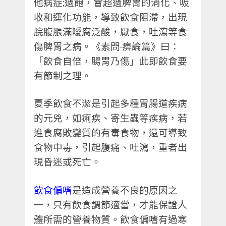
他病症
;
過飽，會超過脾胃的消化、吸
收和運化功能，導致飲食阻滯，出現
脘腹脹滿噯腐泛酸，厭食，吐瀉等食
傷脾胃之病。《素問
·
痹論篇》曰：
「飲食自倍，腸胃乃傷」此即飲食要
有節制之理。
夏季飲食不潔是引起多種胃腸道疾病
的元兇，如痢疾、寄生蟲等疾病，若
進食腐敗變質的有毒食物，還可導致
食物中毒，引起腹痛、吐瀉，重者出
現昏迷或死亡。
飲食偏嗜
是造成營養不良的原因之
一，只有飲食調節適當，才能保證人
體所需的營養物質。飲食偏嗜有過寒