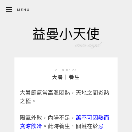
MENU
2018-07-23
大暑｜養生
大暑節氣常高溫悶熱，
天地之間炎熱
之極。
陽氣外散，內陽不足，
萬不可因熱而
貪涼飲冷
。此時養生，關鍵在於
忌