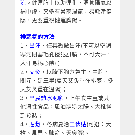
涼
。健運脾土以助運化，溫養陽氣以
補中虛。
又多有暑雨濕氣，易耗津傷
陽，更要重視健運脾陽
。
排寒氣的方法
1
，
出汗
，任其微微出汗
(
不可以空調
寒氣閉塞毛孔侵犯肌腠，不可大汗，
大汗易耗心陰
)
；
2
，
艾灸
，以臍下腧穴為主，中脘、
關元、足三里
(
夏天艾灸重在排寒，冬
天艾灸重在溫陽
)
；
3
，
早晨熱水泡腳
，上午食生薑或其
他溫性食品；風油精塗太陽、大椎搓
到發熱；
4
，
貼敷
，冬病夏治
三伏貼
(
可選：大
椎、風門、肺俞、天突等
)
。