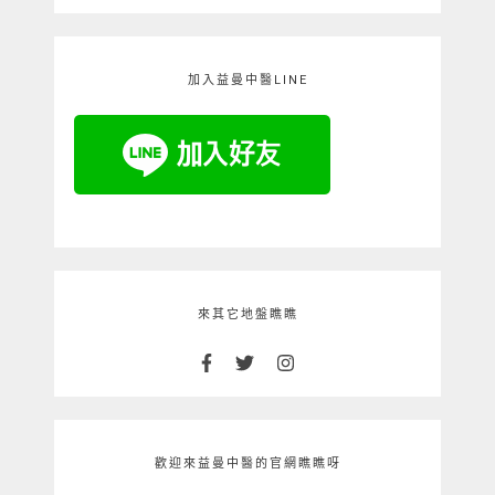
加入益曼中醫LINE
來其它地盤瞧瞧
歡迎來益曼中醫的官網瞧瞧呀