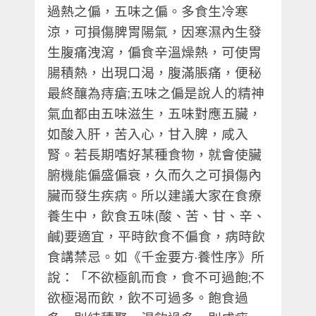
過熱之偏，五味之偏。多食生冷寒
涼，可損傷脾胃陽氣，因寒濕內生發
生腹痛洩瀉，偏食辛溫燥熱，可使胃
腸積熱，出現口渴，腹滿脹痛，便秘
最終釀為痔瘡
;
五味之偏是說人的精神
氣血都由五味滋生，五味對應五臟，
如酸入肝，苦入心，甘入脾，咸入
腎。若長期嗜好某種食物，就會使臟
腑機能偏盛偏衰，久而久之可損傷內
臟而發生疾病。所以建議大家在食療
養生中，飲食五味
(
酸、苦、甘、辛、
鹹
)
要適宜，平時飲食不偏食，病時飲
食講禁忌。如《千金要方
·
養性序》所
說：「不欲極飢而食，食不可過飽
;
不
欲極渴而飲，飲不可過多。飽食過