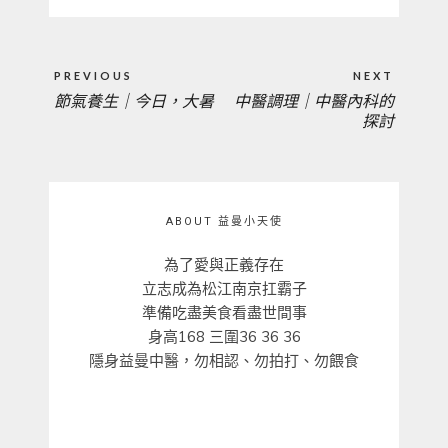
文
PREVIOUS
NEXT
章
節氣養生｜今日，大暑
中醫調理｜中醫內科的
PREVIOUS
NEXT
導
探討
覽
POST:
POST:
ABOUT 益曼小天使
為了愛與正義存在
立志成為松江南京扛霸子
準備吃盡美食看盡世間事
身高168 三圍36 36 36
隱身益曼中醫，勿相認、勿拍打、勿餵食