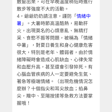
散髮出來，可在早晚溫度稍低時進行
散步等強度不大的活動。
4
，爺爺奶奶請注意，謹防「
情緒中
暑
」。大暑時節高溫酷熱，易動肝
火，出現莫名的心煩意亂、無精打
采、食慾不振等問題，被稱為「情緒
中暑」，對夏日養生和身心健康危害
很大，特別是老年、體弱者，由於情
緒障礙時會造成心肌缺血、心律失常
和血壓升高，甚至還會引發猝死。有
心腦血管疾病的人一定要避免生氣、
著急等極端情緒。（出現危機情況怎
麼辦？十個指尖和耳尖放血；掐鼻
尖，羶中、至陽按揉等急救方法要掌
握哦！