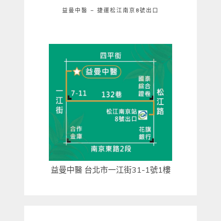
益曼中醫 – 捷運松江南京8號出口
益曼中醫 台北市一江街31-1號1樓