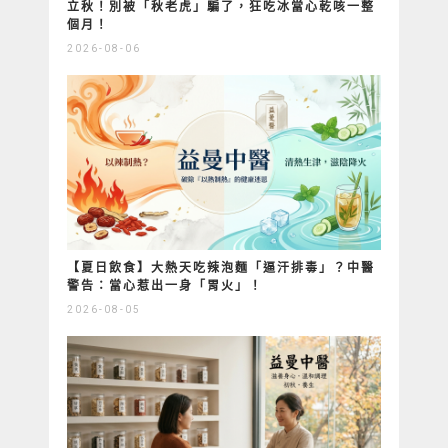
立秋！別被「秋老虎」騙了，狂吃冰當心乾咳一整
個月！
2026-08-06
【夏日飲食】大熱天吃辣泡麵「逼汗排毒」？中醫
警告：當心惹出一身「胃火」！
2026-08-05