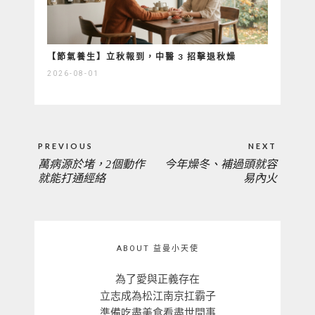
【節氣養生】立秋報到，中醫 3 招擊退秋燥
2026-08-01
文
PREVIOUS
NEXT
章
萬病源於堵，2個動作
今年燥冬、補過頭就容
PREVIOUS
NEXT
導
就能打通經絡
易內火
覽
POST:
POST:
ABOUT 益曼小天使
為了愛與正義存在
立志成為松江南京扛霸子
準備吃盡美食看盡世間事