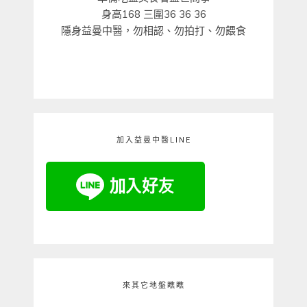
身高168 三圍36 36 36
隱身益曼中醫，勿相認、勿拍打、勿餵食
加入益曼中醫LINE
來其它地盤瞧瞧