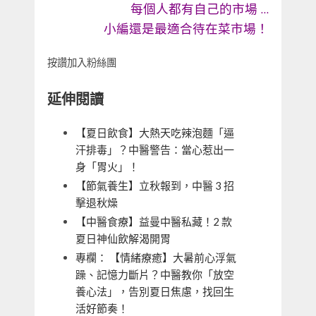
每個人都有自己的市場 …
小編還是最適合待在菜市場！
按讚加入粉絲團
延伸閱讀
【夏日飲食】大熱天吃辣泡麵「逼
汗排毒」？中醫警告：當心惹出一
身「胃火」！
【節氣養生】立秋報到，中醫 3 招
擊退秋燥
【中醫食療】益曼中醫私藏！2 款
夏日神仙飲解渴開胃
專欄： 【情緒療癒】大暑前心浮氣
躁、記憶力斷片？中醫教你「放空
養心法」，告別夏日焦慮，找回生
活好節奏！