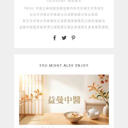
CATEGORY:
節氣養生
TAGS:
中醫
五臟保健
保健
保養
內科
冬天養生
冬季養生
台北市中醫診所推薦
台北減肥推薦
大雪
女醫師
新北市中醫診所推薦
新北減肥埋線推薦
松江南京捷運站
益曼中醫
臨床醫學博士
調理
週日看診
食補
養生
養身
體質調理
YOU MIGHT ALSO ENJOY