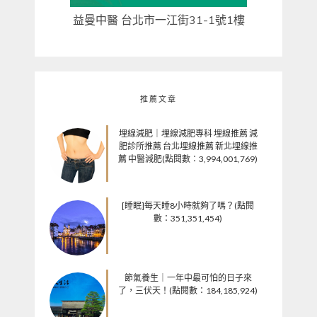
益曼中醫 台北市一江街31-1號1樓
推薦文章
埋線減肥｜埋線減肥專科 埋線推薦 減
肥診所推薦 台北埋線推薦 新北埋線推
薦 中醫減肥(點閱數：3,994,001,769)
[睡眠]每天睡8小時就夠了嗎？(點閱
數：351,351,454)
節氣養生｜一年中最可怕的日子來
了，三伏天！(點閱數：184,185,924)