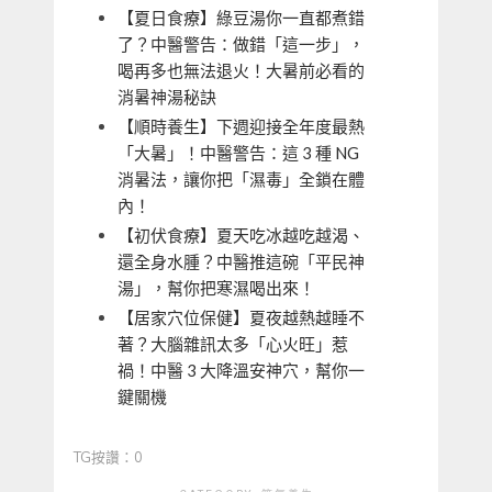
【夏日食療】綠豆湯你一直都煮錯
了？中醫警告：做錯「這一步」，
喝再多也無法退火！大暑前必看的
消暑神湯秘訣
【順時養生】下週迎接全年度最熱
「大暑」！中醫警告：這 3 種 NG
消暑法，讓你把「濕毒」全鎖在體
內！
【初伏食療】夏天吃冰越吃越渴、
還全身水腫？中醫推這碗「平民神
湯」，幫你把寒濕喝出來！
【居家穴位保健】夏夜越熱越睡不
著？大腦雜訊太多「心火旺」惹
禍！中醫 3 大降溫安神穴，幫你一
鍵關機
TG按讚：0