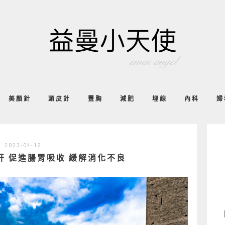
美顏針
頭皮針
豐胸
減肥
埋線
內科
婦
2023-04-12
養肝 促進腸胃吸收 緩解消化不良