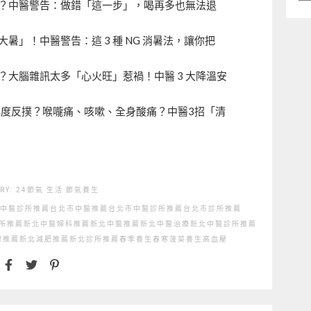
類
？中醫警告：做錯「這一步」，喝再多也無法退
」！中醫警告：這 3 種 NG 消暑法，讓你把
大腦雜訊太多「心火旺」惹禍！中醫 3 大降溫安
疫情再度反撲？喉嚨痛、咳嗽、全身酸痛？中醫3招「清
RY:
24節氣
生活
節氣養生
中醫診所推薦
台北市中醫推薦
台北市中醫診所推薦
台北市診所推薦
所推薦
新北中醫婦科推薦
新北中醫推薦
新北中醫治療
新北中醫診所推薦
線推薦
新北減肥推薦
新北診所推薦
春季養生
春寒
菠菜
養生
高血壓