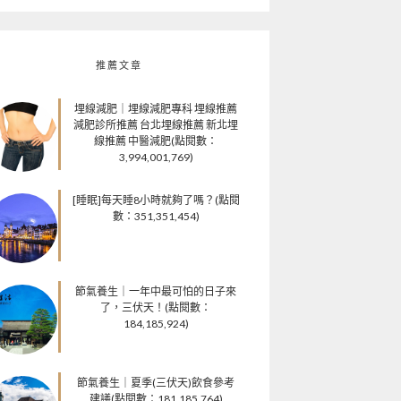
推薦文章
埋線減肥｜埋線減肥專科 埋線推薦
減肥診所推薦 台北埋線推薦 新北埋
線推薦 中醫減肥(點閱數：
3,994,001,769)
[睡眠]每天睡8小時就夠了嗎？(點閱
數：351,351,454)
節氣養生｜一年中最可怕的日子來
了，三伏天！(點閱數：
184,185,924)
節氣養生｜夏季(三伏天)飲食參考
建議(點閱數：181,185,764)