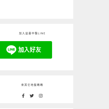
加入益曼中醫LINE
來其它地盤瞧瞧