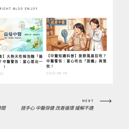
MIGHT ALSO ENJOY
【中醫知識科普】掛脖風扇狂吹？
食】大熱天吃辣泡麵「逼
中醫警告：當心吹出「面癱」與落
？中醫警告：當心惹出一
枕！
」！
2026-08-04
05
NEXT
時間
搓手心 中醫保健 改善循環 緩解不適
NEXT
POST: