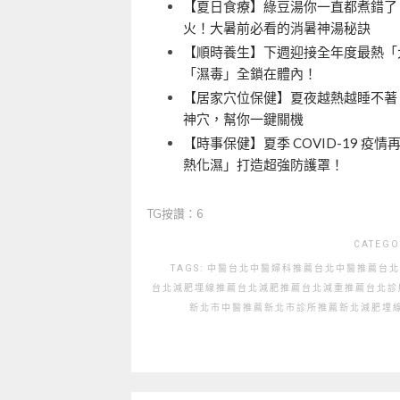
【夏日食療】綠豆湯你一直都煮錯了
火！大暑前必看的消暑神湯秘訣
【順時養生】下週迎接全年度最熱「大暑
「濕毒」全鎖在體內！
【居家穴位保健】夏夜越熱越睡不著？
神穴，幫你一鍵關機
【時事保健】夏季 COVID-19 
熱化濕」打造超強防護罩！
TG按讚：6
CATEGO
TAGS:
中醫
台北中醫婦科推薦
台北中醫推薦
台北
台北減肥埋線推薦
台北減肥推薦
台北減重推薦
台北診
新北市中醫推薦
新北市診所推薦
新北減肥埋