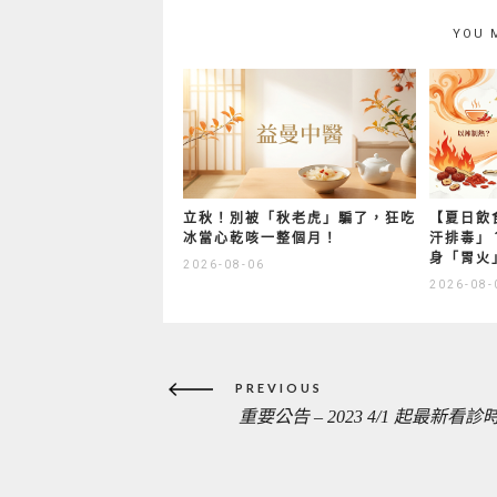
YOU 
立秋！別被「秋老虎」騙了，狂吃
【夏日飲
冰當心乾咳一整個月！
汗排毒」
身「胃火
2026-08-06
2026-08-
文
PREVIOUS
章
重要公告 – 2023 4/1 起最新看診
PREVIOUS
導
覽
POST: