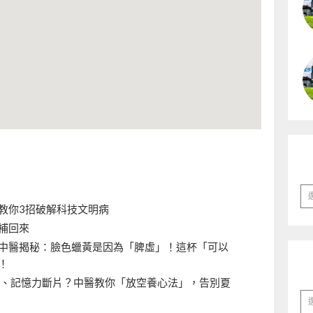
彙
整
教你3招破解科技文明病
補回來
中醫揭秘：臉色蠟黃是因為「脾虛」！這杯「可以
！
躁、記憶力斷片？中醫教你「放空養心法」，告別夏
分