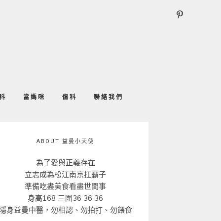
科
當媽咪
傷科
聯絡我們
ABOUT 益曼小天使
為了愛與正義存在
立志成為松江南京扛霸子
準備吃盡美食看盡世間事
身高168 三圍36 36 36
隱身益曼中醫，勿相認、勿拍打、勿餵食