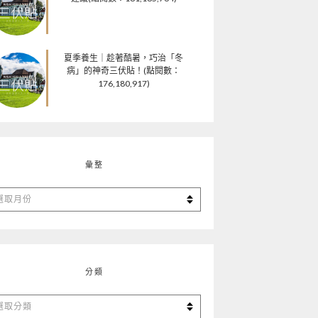
夏季養生｜趁著酷暑，巧治「冬
病」的神奇三伏貼！(點閱數：
176,180,917)
彙整
分類