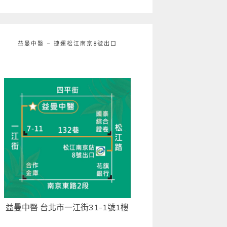
益曼中醫 – 捷運松江南京8號出口
益曼中醫 台北市一江街31-1號1樓