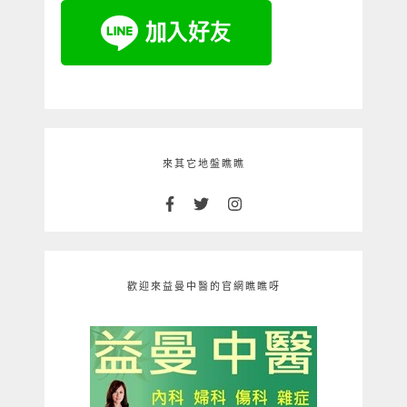
來其它地盤瞧瞧
歡迎來益曼中醫的官網瞧瞧呀