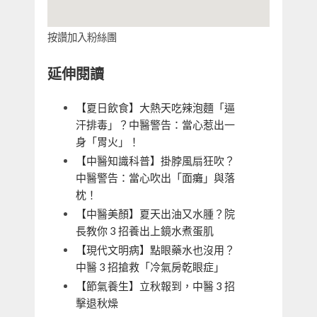
按讚加入粉絲團
延伸閱讀
【夏日飲食】大熱天吃辣泡麵「逼
汗排毒」？中醫警告：當心惹出一
身「胃火」！
【中醫知識科普】掛脖風扇狂吹？
中醫警告：當心吹出「面癱」與落
枕！
【中醫美顏】夏天出油又水腫？院
長教你 3 招養出上鏡水煮蛋肌
【現代文明病】點眼藥水也沒用？
中醫 3 招搶救「冷氣房乾眼症」
【節氣養生】立秋報到，中醫 3 招
擊退秋燥