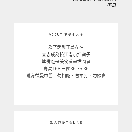
覽
不良
POST:
POST:
ABOUT 益曼小天使
為了愛與正義存在
立志成為松江南京扛霸子
準備吃盡美食看盡世間事
身高168 三圍36 36 36
隱身益曼中醫，勿相認、勿拍打、勿餵食
加入益曼中醫LINE