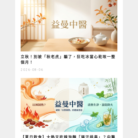
立秋！別被「秋老虎」騙了，狂吃冰當心乾咳一整
個月！
2026-08-06
【夏日飲食】大熱天吃辣泡麵「逼汗排毒」？中醫