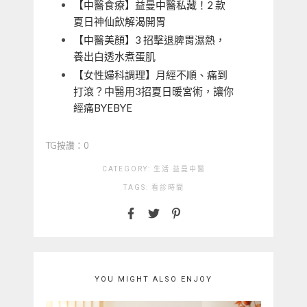
【中醫食療】益曼中醫私藏！2 款
夏日神仙飲解渴開胃
【中醫美顏】3 招擊退脾胃濕熱，
養出白透水煮蛋肌
【女性婦科調理】月經不順、痛到
打滾？中醫用3招夏日暖宮術，讓你
經痛BYEBYE
TG按讚：0
CATEGORY:
生活
益曼中醫
TAGS:
看診時間
YOU MIGHT ALSO ENJOY