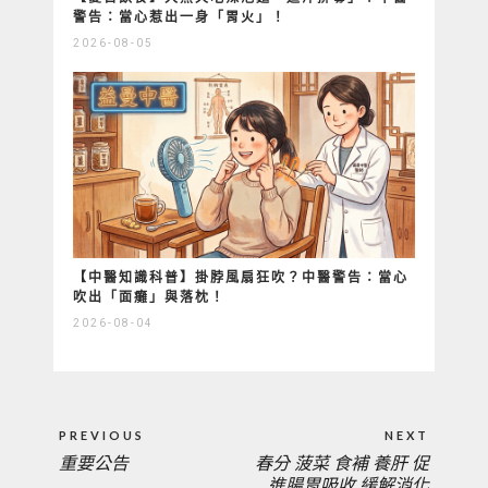
警告：當心惹出一身「胃火」！
2026-08-05
【中醫知識科普】掛脖風扇狂吹？中醫警告：當心
吹出「面癱」與落枕！
2026-08-04
文
PREVIOUS
NEXT
章
重要公告
春分 菠菜 食補 養肝 促
PREVIOUS
NEXT
導
進腸胃吸收 緩解消化