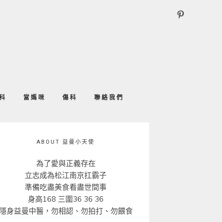
科
當媽咪
傷科
聯絡我們
ABOUT 益曼小天使
為了愛與正義存在
立志成為松江南京扛霸子
準備吃盡美食看盡世間事
身高168 三圍36 36 36
隱身益曼中醫，勿相認、勿拍打、勿餵食