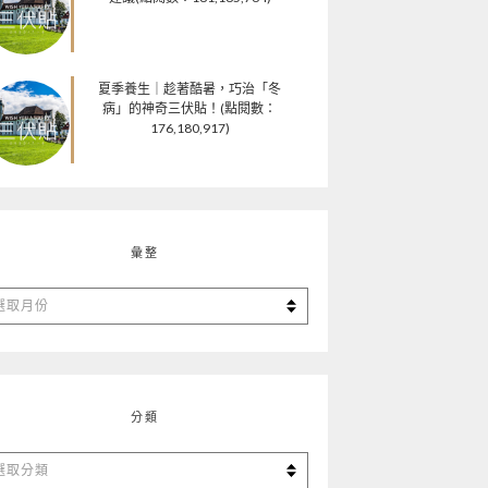
夏季養生｜趁著酷暑，巧治「冬
病」的神奇三伏貼！(點閱數：
176,180,917)
彙整
分類