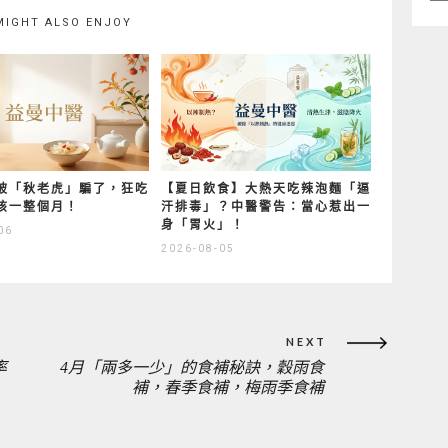
類
MIGHT ALSO ENJOY
被「秋老虎」騙了，狂吃
【夏日飲食】大熱天吃辣泡麵「逼
咳一整個月！
汗排毒」？中醫警告：當心惹出一
身「胃火」！
06
2026-08-05
NEXT
率
4月「兩多一少」的食補秘訣，穀雨食
NEXT
補，春季食補，梅雨季食補
POST: