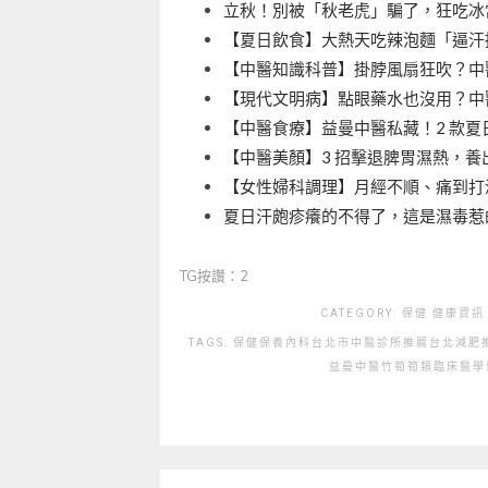
立秋！別被「秋老虎」騙了，狂吃冰
【夏日飲食】大熱天吃辣泡麵「逼汗
【中醫知識科普】掛脖風扇狂吹？中
【現代文明病】點眼藥水也沒用？中醫
【中醫食療】益曼中醫私藏！2 款夏
【中醫美顏】3 招擊退脾胃濕熱，養
【女性婦科調理】月經不順、痛到打滾
夏日汗皰疹癢的不得了，這是濕毒惹
TG按讚：2
CATEGORY:
保健
健康資訊
TAGS:
保健
保養
內科
台北市中醫診所推薦
台北減肥
益曼中醫
竹筍
筍類
臨床醫學