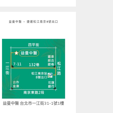
益曼中醫 – 捷運松江南京8號出口
益曼中醫 台北市一江街31-1號1樓