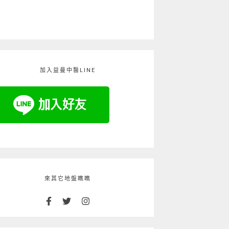
加入益曼中醫LINE
來其它地盤瞧瞧