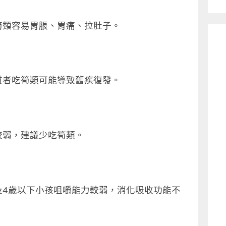
筍類容易胃脹、胃痛、拉肚子。
質者吃筍類可能導致舊疾復發。
較弱，建議少吃筍類。
及
4
歲以下小孩咀嚼能力較弱，消化吸收功能不