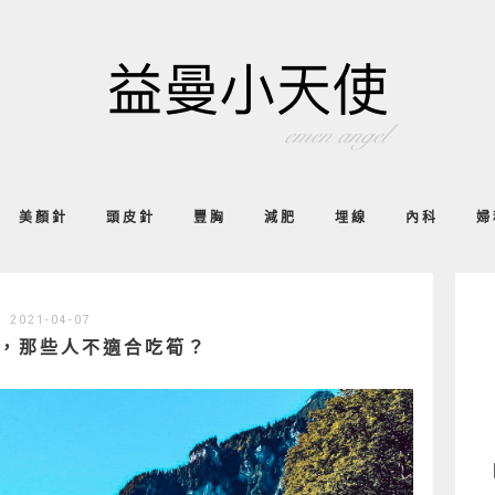
美顏針
頭皮針
豐胸
減肥
埋線
內科
婦
2021-04-07
，那些人不適合吃筍？