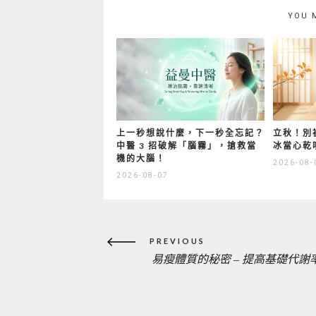
YOU 
上一秒想說什麼，下一秒全忘記？
立秋！別
中醫 3 招破解「腦霧」，搶救當
冰當心乾
機的大腦！
2026-08-
2026-08-07
文
PREVIOUS
章
易瘦體質的秘密 – 提高基礎代謝
PREVIOUS
導
覽
POST: