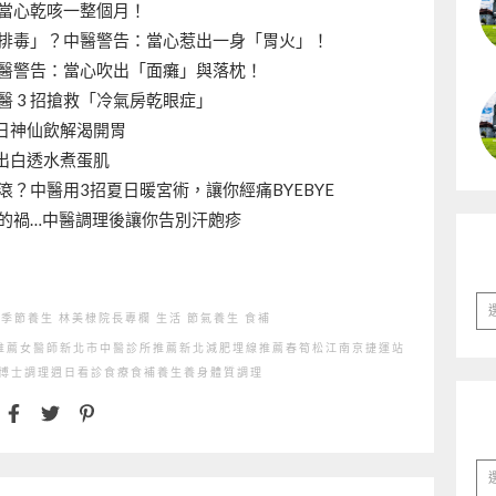
當心乾咳一整個月！
排毒」？中醫警告：當心惹出一身「胃火」！
醫警告：當心吹出「面癱」與落枕！
 3 招搶救「冷氣房乾眼症」
日神仙飲解渴開胃
出白透水煮蛋肌
？中醫用3招夏日暖宮術，讓你經痛BYEBYE
的禍…中醫調理後讓你告別汗皰疹
彙
季節養生
林美棣院長專欄
生活
節氣養生
食補
整
推薦
女醫師
新北市中醫診所推薦
新北減肥埋線推薦
春筍
松江南京捷運站
博士
調理
週日看診
食療
食補
養生
養身
體質調理
分