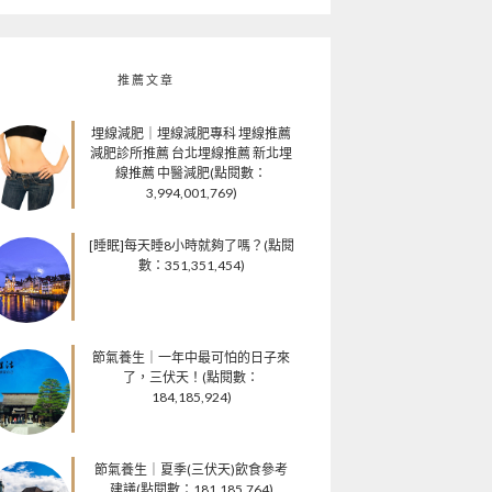
推薦文章
埋線減肥｜埋線減肥專科 埋線推薦
減肥診所推薦 台北埋線推薦 新北埋
線推薦 中醫減肥(點閱數：
3,994,001,769)
[睡眠]每天睡8小時就夠了嗎？(點閱
數：351,351,454)
節氣養生｜一年中最可怕的日子來
了，三伏天！(點閱數：
184,185,924)
節氣養生｜夏季(三伏天)飲食參考
建議(點閱數：181,185,764)