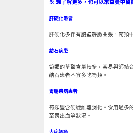
※
想了解更多，也可以來益曼中醫
肝硬化患者
肝硬化多伴有腹壁靜脈曲張，筍類
結石病患
筍類的草酸含量較多，容易與鈣結
結石患者不宜多吃筍類。
胃腸疾病患者
筍類豐含硬纖維難消化。食用過多
至胃出血等狀況。
大病初癒