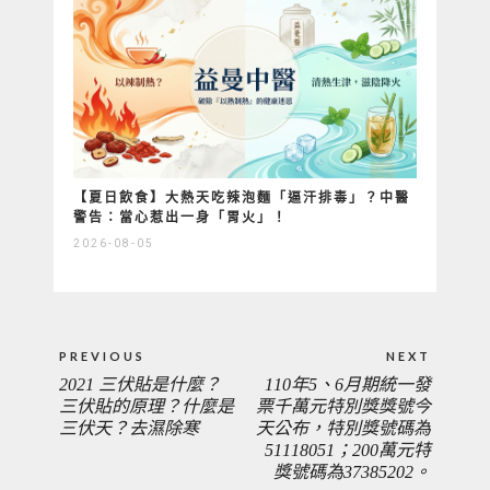
【夏日飲食】大熱天吃辣泡麵「逼汗排毒」？中醫
警告：當心惹出一身「胃火」！
2026-08-05
文
PREVIOUS
NEXT
章
2021 三伏貼是什麼？
110年5、6月期統一發
PREVIOUS
NEXT
導
三伏貼的原理？什麼是
票千萬元特別獎獎號今
覽
三伏天？去濕除寒
天公布，特別獎號碼為
POST:
POST:
51118051；200萬元特
獎號碼為37385202。