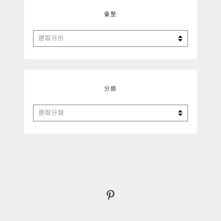
彙整
彙
整
分類
分
類