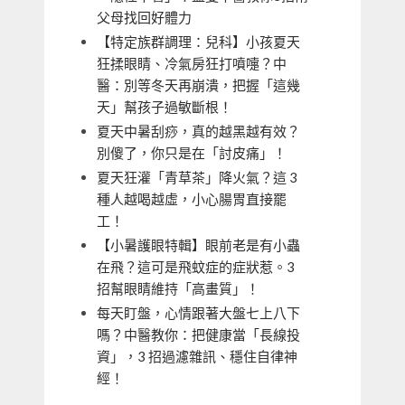
父母找回好體力
【特定族群調理：兒科】小孩夏天
狂揉眼睛、冷氣房狂打噴嚏？中
醫：別等冬天再崩潰，把握「這幾
天」幫孩子過敏斷根！
夏天中暑刮痧，真的越黑越有效？
別傻了，你只是在「討皮痛」！
夏天狂灌「青草茶」降火氣？這 3
種人越喝越虛，小心腸胃直接罷
工！
【小暑護眼特輯】眼前老是有小蟲
在飛？這可是飛蚊症的症狀惹。3
招幫眼睛維持「高畫質」！
每天盯盤，心情跟著大盤七上八下
嗎？中醫教你：把健康當「長線投
資」，3 招過濾雜訊、穩住自律神
經！