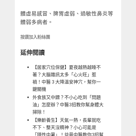
體虛易感冒、脾胃虛弱、過敏性鼻炎等
體弱多病者。
按讚加入粉絲團
延伸閱讀
【居家穴位保健】夏夜越熱越睡不
著？大腦雜訊太多「心火旺」惹
禍！中醫 3 大降溫安神穴，幫你一
鍵關機
外食族又中鏢？不小心吃到「問題
油」怎麼辦？中醫3招教你幫身體大
掃除！
【樂齡養生】天氣一熱，長輩就吃
不下、整天沒精神？小心可能是
「隱性中暑」！益曼中醫教你3招幫