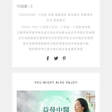
TG按讚：0
CATEGORY:
三伏貼
保健
健康資訊
夏季養生
季節養生
生活
節氣養生
TAGS:
2021三伏貼
三伏天，三伏貼，三伏飲食
中醫
五臟保健
保健
保養
免疫力
內科
冬病夏治
台北市中醫診所推薦
台北減肥推薦
女醫師
抵抗力
新冠肺炎
新北市中醫診所推薦
新北減肥埋線推薦
松江南京捷運站
治未病
益曼中醫
臨床醫學博士
週日看診
養生
養身
體質調理
YOU MIGHT ALSO ENJOY