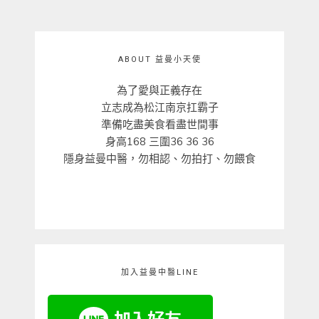
ABOUT 益曼小天使
為了愛與正義存在
立志成為松江南京扛霸子
準備吃盡美食看盡世間事
身高168 三圍36 36 36
隱身益曼中醫，勿相認、勿拍打、勿餵食
加入益曼中醫LINE