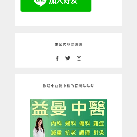
來其它地盤瞧瞧
歡迎來益曼中醫的官網瞧瞧呀