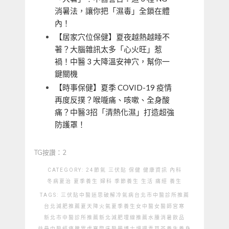
消暑法，讓你把「濕毒」全鎖在體
內！
【居家穴位保健】夏夜越熱越睡不
著？大腦雜訊太多「心火旺」惹
禍！中醫 3 大降溫安神穴，幫你一
鍵關機
【時事保健】夏季 COVID-19 疫情
再度反撲？喉嚨痛、咳嗽、全身酸
痛？中醫3招「清熱化濕」打造超強
防護罩！
TG按讚：2
CATEGORY:
24節氣
三伏貼
保健
健康資訊
內科
冬病夏治
夏季養生
婦科
季節養生
生活
痛經
養生
TAGS:
三伏貼
中醫迷思破解
冷氣病
台北市中醫診所推薦
台北減肥推薦
夏天降火氣
夏季養生
女中醫
女醫師
宮寒
新北市中醫診所推薦
新北減肥埋線推薦
水腫
消暑飲品
益曼中醫
經痛
脾胃虛寒
臨床醫學博士
調理
青草茶
養生
養身