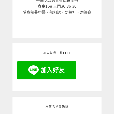
準備吃盡美食看盡世間事
身高168 三圍36 36 36
隱身益曼中醫，勿相認、勿拍打、勿餵食
加入益曼中醫LINE
來其它地盤瞧瞧