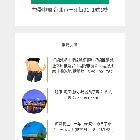
益曼中醫 台北市一江街31-1號1樓
推薦文章
埋線減肥｜埋線減肥專科 埋線推薦 減
肥診所推薦 台北埋線推薦 新北埋線推
薦 中醫減肥(點閱數：3,994,001,769)
[睡眠]每天睡8小時就夠了嗎？(點閱
數：351,351,454)
節氣養生｜一年中最可怕的日子來
了，三伏天！(點閱數：184,185,924)