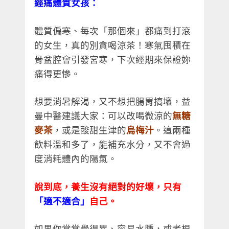
經痛體質女孩：
體質偏寒、每次「那個來」都痛到打滾
的女生，真的別貪喝涼茶！寒氣囤積在
骨盆腔會引發宮寒，下次經期來保證妳
痛得更慘。
想要消暑解渴，又不想把腸胃搞壞，益
曼中醫建議大家：可以改喝微涼的
無糖
麥茶
，或是酸甜生津的
烏梅汁
。這兩種
飲料溫和多了，能補充水分，又不會過
度消耗體內的陽氣。
說到底，養生沒有絕對的好壞，只有
「適不適合」
自己。
如果你常常覺得累、容易水腫，或者根