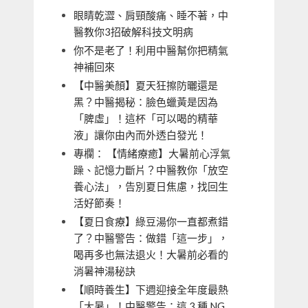
眼睛乾澀、肩頸酸痛、睡不著，中
醫教你3招破解科技文明病
你不是老了！利用中醫幫你把精氣
神補回來
【中醫美顏】夏天狂擦防曬還是
黑？中醫揭秘：臉色蠟黃是因為
「脾虛」！這杯「可以喝的精華
液」讓你由內而外透白發光！
專欄： 【情緒療癒】大暑前心浮氣
躁、記憶力斷片？中醫教你「放空
養心法」，告別夏日焦慮，找回生
活好節奏！
【夏日食療】綠豆湯你一直都煮錯
了？中醫警告：做錯「這一步」，
喝再多也無法退火！大暑前必看的
消暑神湯秘訣
【順時養生】下週迎接全年度最熱
「大暑」！中醫警告：這 3 種 NG