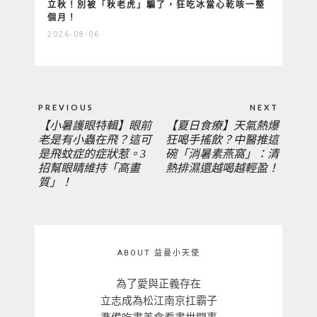
立秋！別被「秋老虎」騙了，狂吃冰當心乾咳一整
個月！
2026-08-06
文
PREVIOUS
NEXT
章
【小暑護眼特輯】眼前
【夏日食療】天氣熱爆
PREVIOUS
NEXT
導
老是有小蟲在飛？這可
狂喝手搖飲？中醫推這
覽
是飛蚊症的症狀惹。3
碗「消暑素燕窩」：清
POST:
POST:
招幫眼睛維持「高畫
熱排濕還越喝越輕盈！
質」！
ABOUT 益曼小天使
為了愛與正義存在
立志成為松江南京扛霸子