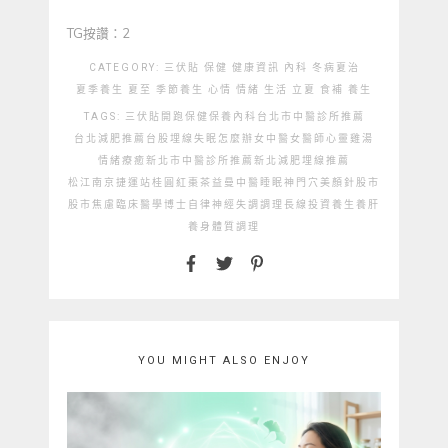
TG按讚：2
CATEGORY:
三伏貼
保健
健康資訊
內科
冬病夏治
夏季養生
夏至
季節養生
心情
情緒
生活
立夏
食補
養生
TAGS:
三伏貼開跑
保健
保養
內科
台北市中醫診所推薦
台北減肥推薦
台股
埋線
失眠怎麼辦
女中醫
女醫師
心靈雞湯
情緒療癒
新北市中醫診所推薦
新北減肥埋線推薦
松江南京捷運站
桂圓紅棗茶
益曼中醫
睡眠
神門穴
美顏針
股市
股市焦慮
臨床醫學博士
自律神經失調
調理
長線投資
養生
養肝
養身
體質調理
YOU MIGHT ALSO ENJOY