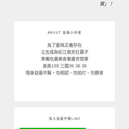
質」！
ABOUT 益曼小天使
為了愛與正義存在
立志成為松江南京扛霸子
準備吃盡美食看盡世間事
身高168 三圍36 36 36
隱身益曼中醫，勿相認、勿拍打、勿餵食
加入益曼中醫LINE