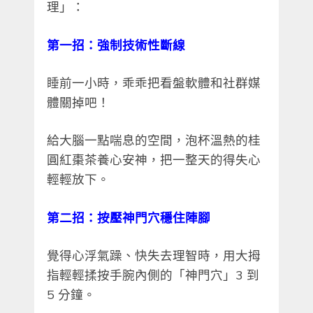
理」：
第一招：強制技術性斷線
睡前一小時，乖乖把看盤軟體和社群媒
體關掉吧！
給大腦一點喘息的空間，泡杯溫熱的桂
圓紅棗茶養心安神，把一整天的得失心
輕輕放下。
第二招：按壓神門穴穩住陣腳
覺得心浮氣躁、快失去理智時，用大拇
指輕輕揉按手腕內側的「神門穴」3 到
5 分鐘。