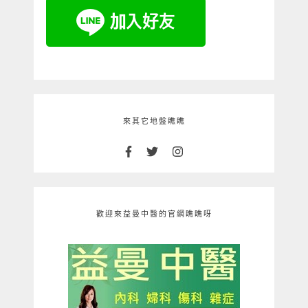
來其它地盤瞧瞧
歡迎來益曼中醫的官網瞧瞧呀