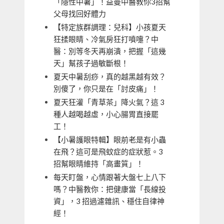
「隱性中暑」！益曼中醫教你3招幫
父母找回好體力
【特定族群調理：兒科】小孩夏天
狂揉眼睛、冷氣房狂打噴嚏？中
醫：別等冬天再崩潰，把握「這幾
天」幫孩子過敏斷根！
夏天中暑刮痧，真的越黑越有效？
別傻了，你只是在「討皮痛」！
夏天狂灌「青草茶」降火氣？這 3
種人越喝越虛，小心腸胃直接罷
工！
【小暑護眼特輯】眼前老是有小蟲
在飛？這可是飛蚊症的症狀惹。3
招幫眼睛維持「高畫質」！
每天盯盤，心情跟著大盤七上八下
嗎？中醫教你：把健康當「長線投
資」，3 招過濾雜訊、穩住自律神
經！