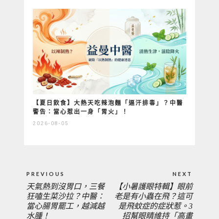
【夏日飲食】大熱天吃辣泡麵「逼汗排毒」？中醫
警告：當心惹出一身「胃火」！
2026-08-05
文
PREVIOUS
NEXT
章
天氣熱到沒胃口，三餐
【小暑護眼特輯】眼前
PREVIOUS
NEXT
導
狂嗑生菜沙拉？中醫：
老是有小蟲在飛？這可
覽
當心腸胃罷工，越減越
是飛蚊症的症狀惹。3
POST:
POST:
水腫！
招幫眼睛維持「高畫