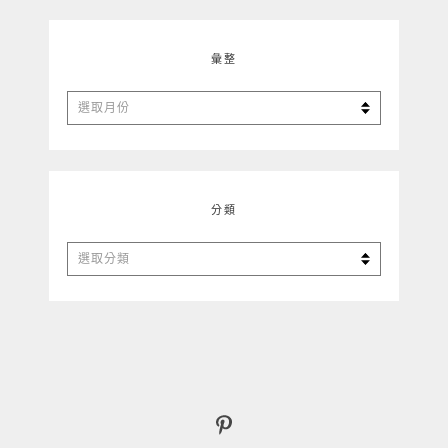
彙整
彙
整
分類
分
類