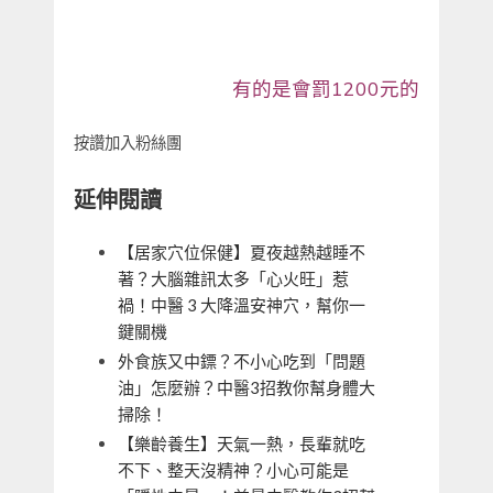
有的是會罰1200元的
按讚加入粉絲團
延伸閱讀
【居家穴位保健】夏夜越熱越睡不
著？大腦雜訊太多「心火旺」惹
禍！中醫 3 大降溫安神穴，幫你一
鍵關機
外食族又中鏢？不小心吃到「問題
油」怎麼辦？中醫3招教你幫身體大
掃除！
【樂齡養生】天氣一熱，長輩就吃
不下、整天沒精神？小心可能是