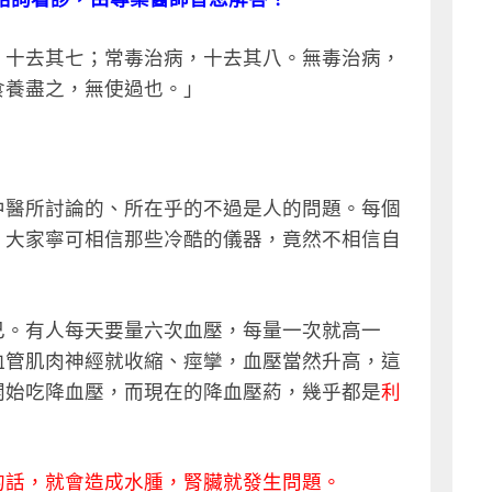
，十去其七；常毒治病，十去其八。無毒治病，
食養盡之，無使過也。」
中醫所討論的、所在乎的不過是人的問題。每個
、大家寧可相信那些冷酷的儀器，竟然不相信自
己。有人每天要量六次血壓，每量一次就高一
血管肌肉神經就收縮、痙攣，血壓當然升高，這
開始吃降血壓，而現在的降血壓葯，幾乎都是
利
的話，就會造成水腫，腎臟就發生問題。