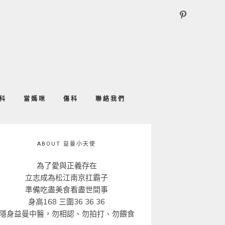
科
當媽咪
傷科
聯絡我們
ABOUT 益曼小天使
為了愛與正義存在
立志成為松江南京扛霸子
準備吃盡美食看盡世間事
身高168 三圍36 36 36
隱身益曼中醫，勿相認、勿拍打、勿餵食