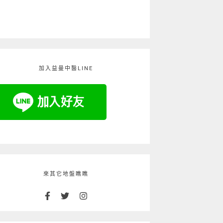
加入益曼中醫LINE
來其它地盤瞧瞧