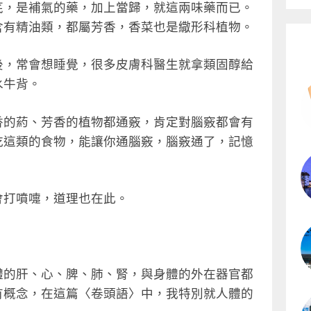
芪，是補氣的藥，加上當歸，就這兩味藥而已。
含有精油類，都屬芳香，香菜也是繖形科植物。
後，常會想睡覺，很多皮膚科醫生就拿類固醇給
水牛背。
香的葯、芳香的植物都通竅，肯定對腦竅都會有
吃這類的食物，能讓你通腦竅，腦竅通了，記憶
會打噴嚏，道理也在此。
體的肝、心、脾、肺、腎，與身體的外在器官都
有概念，在這篇〈卷頭語〉中，我特別就人體的