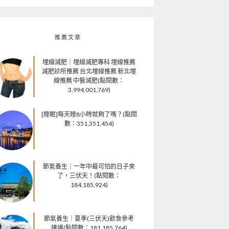
推薦文章
埋線減肥｜埋線減肥專科 埋線推薦
減肥診所推薦 台北埋線推薦 新北埋
線推薦 中醫減肥(點閱數：
3,994,001,769)
[睡眠]每天睡8小時就夠了嗎？(點閱
數：351,351,454)
節氣養生｜一年中最可怕的日子來
了，三伏天！(點閱數：
184,185,924)
節氣養生｜夏季(三伏天)飲食參考
建議(點閱數：181,185,764)