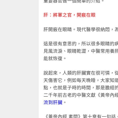
重要器官做一個簡單的介紹。
肝：將軍之官，開竅在眼
肝開竅在眼睛。現代醫學很納悶，
這是很有意思的，所以很多眼睛的
見風流淚、眼睛乾澀，中醫常用養
能就恢復。
說起來，人類的肝臟實在很可憐，
天傷害它，例如每天晚睡，大家知
點，也就是子時的時間，那是膽經
二千年前古老的中醫文獻《黃帝內
流到肝臟
。
《黃帝內經 素問》第十章有一句話