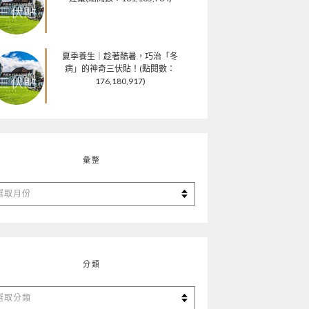
夏季養生｜趁著酷暑，巧治「冬
病」的神奇三伏貼！(點閱數：
176,180,917)
彙整
分類