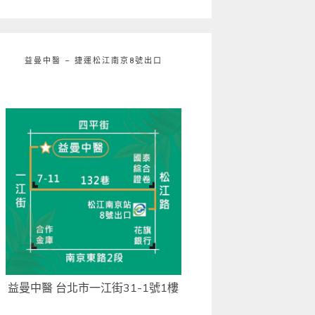
益曼中醫 – 捷運松江南京8號出口
益曼中醫 台北市一江街31-1號1樓