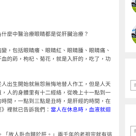
為什麼中醫治療眼睛都是從肝臟治療？
病變，包括眼睛癢、眼睛紅、眼睛腫、眼睛痛、
肝血的葯，枸杞、菊花，就是入肝的，吃了，功
彙
從人出生開始就無怨無悔地替人作工，但是人天
整
道，人的身體里有十二經絡，從晚上十一點到一
的時間，一點到三點是丑時，是肝經的時間，在
經》裡就已告訴我們：
當人在休息時，血液就迴
分
。「故人卧血歸於肝。」兩千年的老祖宗就有這