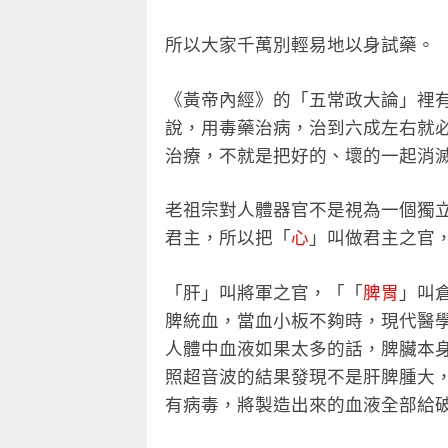
所以大家千萬別輕易地以身試藥。
《黃帝內經》的「五常政大論」裡
說，用毒藥治病，治到六成左右就
治療，不就是把好的、壞的一起消
老祖宗對人體器官不是視為一個獨
君主，所以把「
心
」叫做君主之官
「肝」叫將軍之官，「「
脾胃
」叫
脾統血，當血小板不夠時，現代醫
人體中血液如果太多的話，脾臟本
照超音波的結果發現不是肝脾腫大
有病毒，將製造出來的血液全部給