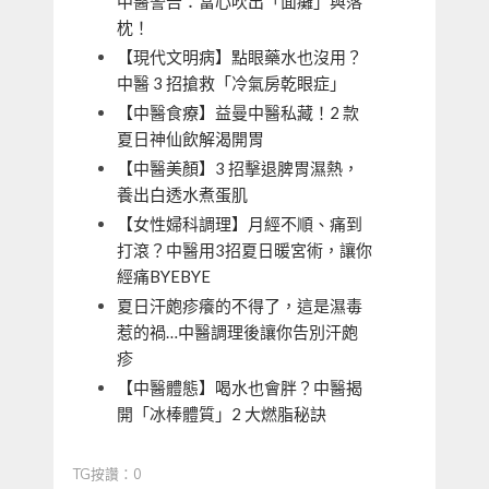
中醫警告：當心吹出「面癱」與落
枕！
【現代文明病】點眼藥水也沒用？
中醫 3 招搶救「冷氣房乾眼症」
【中醫食療】益曼中醫私藏！2 款
夏日神仙飲解渴開胃
【中醫美顏】3 招擊退脾胃濕熱，
養出白透水煮蛋肌
【女性婦科調理】月經不順、痛到
打滾？中醫用3招夏日暖宮術，讓你
經痛BYEBYE
夏日汗皰疹癢的不得了，這是濕毒
惹的禍…中醫調理後讓你告別汗皰
疹
【中醫體態】喝水也會胖？中醫揭
開「冰棒體質」2 大燃脂秘訣
TG按讚：0