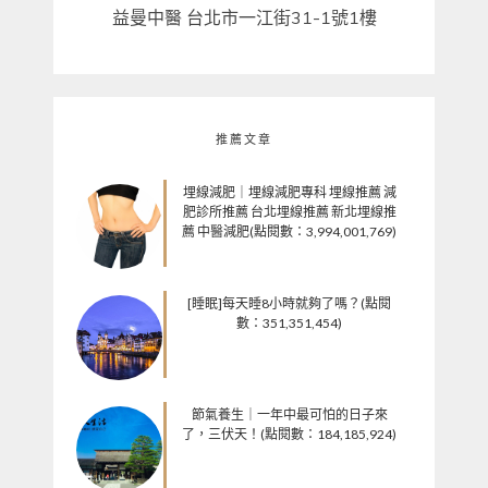
益曼中醫 台北市一江街31-1號1樓
推薦文章
埋線減肥｜埋線減肥專科 埋線推薦 減
肥診所推薦 台北埋線推薦 新北埋線推
薦 中醫減肥(點閱數：3,994,001,769)
[睡眠]每天睡8小時就夠了嗎？(點閱
數：351,351,454)
節氣養生｜一年中最可怕的日子來
了，三伏天！(點閱數：184,185,924)