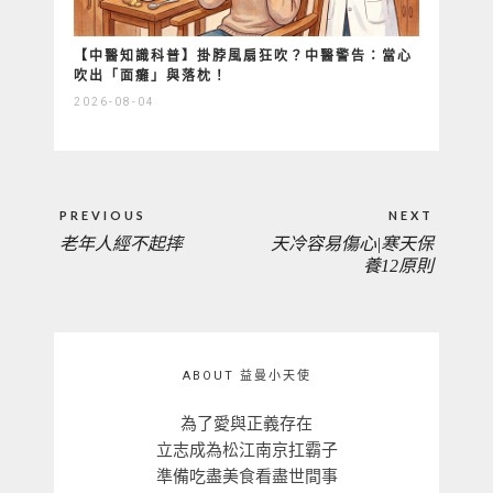
【中醫知識科普】掛脖風扇狂吹？中醫警告：當心
吹出「面癱」與落枕！
2026-08-04
文
PREVIOUS
NEXT
章
老年人經不起摔
天冷容易傷心|寒天保
PREVIOUS
NEXT
導
養12原則
覽
POST:
POST:
ABOUT 益曼小天使
為了愛與正義存在
立志成為松江南京扛霸子
準備吃盡美食看盡世間事