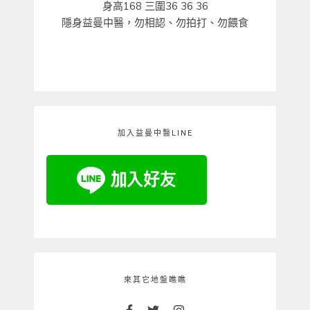
身高168 三圍36 36 36
隱身益曼中醫，勿相認、勿拍打、勿餵食
加入益曼中醫LINE
來其它地盤瞧瞧