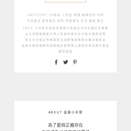
CATEGORY:
24節氣
三伏貼
保健
健康資訊
內科
冬病夏治
夏季養生
婦科
季節養生
生活
痛經
養生
TAGS:
三伏貼
中醫迷思破解
冷氣病
台北市中醫診所推薦
台北減肥推薦
夏天降火氣
夏季養生
女中醫
女醫師
宮寒
新北市中醫診所推薦
新北減肥埋線推薦
水腫
消暑飲品
益曼中醫
經痛
脾胃虛寒
臨床醫學博士
調理
青草茶
養生
養身
體質調理
ABOUT 益曼小天使
為了愛與正義存在