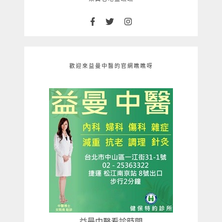
歡迎來益曼中醫的官網瞧瞧呀
益曼中醫看診時間