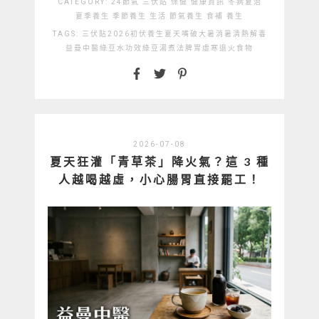
CATEGORY:
24節氣
三伏貼
保健
健康資訊
冬病夏治
夏季養生
季節養生
生活
節氣養生
食補
養生
TAGS:
三伏貼2026
初伏養生
夏天嘴破
大暑消暑
清熱解毒
益曼中醫
綠豆水功效
綠豆湯煮法
脾胃虛寒
退火食物
2026-07-08
夏天狂灌「青草茶」降火氣？這 3 種
人越喝越虛，小心腸胃直接罷工！