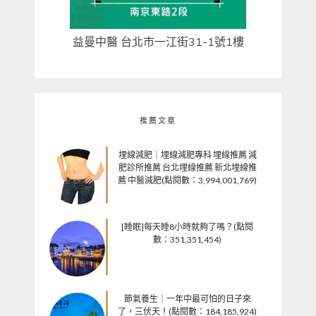
益曼中醫 台北市一江街31-1號1樓
推薦文章
埋線減肥｜埋線減肥專科 埋線推薦 減
肥診所推薦 台北埋線推薦 新北埋線推
薦 中醫減肥(點閱數：3,994,001,769)
[睡眠]每天睡8小時就夠了嗎？(點閱
數：351,351,454)
節氣養生｜一年中最可怕的日子來
了，三伏天！(點閱數：184,185,924)