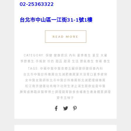
02-25363322
台北市中山區一江街31-1號1樓
READ MORE
CATEGORY:
保健
健康資訊
內科
夏季養生
夏至
大暑
季節養生
手搖飲
珍奶
甜品
甜湯
生活
節氣養生
食補
養生
TAGS:
中藥
中醫
中醫食療
五臟保健
保健
保養
內科
台北市中醫診所推薦
台北減肥推薦
夏天沒胃口
夏季疲勞
女中醫
女醫師
新北市中醫診所推薦
新北減肥埋線推薦
松江南京捷運站
烏梅汁功效
生津止渴
生脈飲
益曼中醫
脾胃虛寒
臨床醫學博士
調理
開胃飲食
食補
養生
養身
體質調理
麥冬五味子