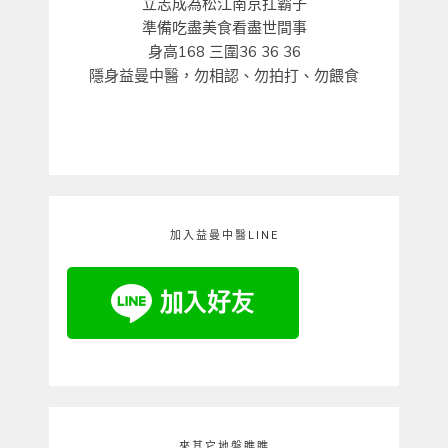
立志成為松江南京扛霸子
準備吃盡美食看盡世間事
身高168 三圍36 36 36
隱身益曼中醫，勿相認、勿拍打、勿餵食
加入益曼中醫LINE
來其它地盤瞧瞧