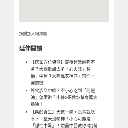
按讚加入粉絲團
延伸閱讀
【居家穴位保健】夏夜越熱越睡不
著？大腦雜訊太多「心火旺」惹
禍！中醫 3 大降溫安神穴，幫你一
鍵關機
外食族又中鏢？不小心吃到「問題
油」怎麼辦？中醫3招教你幫身體大
掃除！
【樂齡養生】天氣一熱，長輩就吃
不下、整天沒精神？小心可能是
「隱性中暑」！益曼中醫教你3招幫