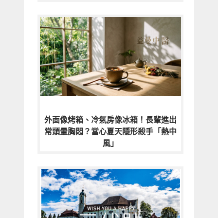
外面像烤箱、冷氣房像冰箱！長輩進出
常頭暈胸悶？當心夏天隱形殺手「熱中
風」