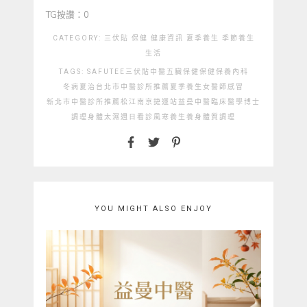
TG按讚：0
CATEGORY:
三伏貼
保健
健康資訊
夏季養生
季節養生
生活
TAGS:
SAFUTEE
三伏貼
中醫
五臟保健
保健
保養
內科
冬病夏治
台北市中醫診所推薦
夏季養生
女醫師
感冒
新北市中醫診所推薦
松江南京捷運站
益曼中醫
臨床醫學博士
調理
身體太濕
週日看診
風寒
養生
養身
體質調理
YOU MIGHT ALSO ENJOY