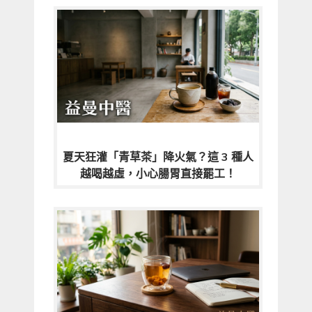
夏天狂灌「青草茶」降火氣？這 3 種人
越喝越虛，小心腸胃直接罷工！