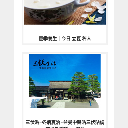
夏季養生｜今日 立夏 秤人
三伏貼~冬病夏治~益曼中醫貼三伏貼調