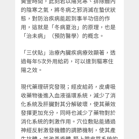
黃金時間，此刻若以陽克寒、排除體內
的陰寒之氣，將冬病之邪消滅在蟄伏狀
態，對防治疾病能起到事半功倍的作
用，這就是「冬病夏治」的原理，也是
「治未病」（預防醫學）的概念。
「三伏貼」治療內臟疾病療效顯著，透
過每年5次外用給葯，可以達到驅寒住
陽之效。
現代藥理研究發現；經皮給葯，皮膚吸
收藥物後進入血液循環系統，減少了消
化系統及肝臟對其分解破壞，使其藥效
發揮更加充分，同時也減少了藥物對於
消化系統的刺激作用。穴位敷貼能通過
神經反射激發機體的調節機制，使其產
生抗體，並改善垂體-腎上腺皮質系統的