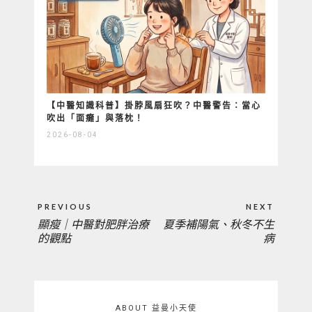
【中醫知識科普】掛脖風扇狂吹？中醫警告：當心
吹出「面癱」與落枕！
2026-08-04
文
PREVIOUS
NEXT
章
顯瘦｜中醫對肥胖治療
夏季補陽氣、秋冬不生
PREVIOUS
NEXT
導
的觀點
病
覽
POST:
POST:
ABOUT 益曼小天使