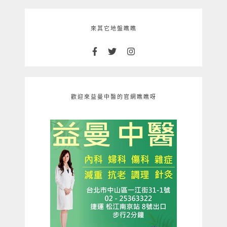
來其它地盤瞧瞧
歡迎來益曼中醫的官網瞧瞧呀