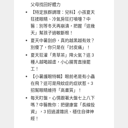
父母找回好體力
【特定族群調理：兒科】小孩夏天
狂揉眼睛、冷氣房狂打噴嚏？中
醫：別等冬天再崩潰，把握「這幾
天」幫孩子過敏斷根！
夏天中暑刮痧，真的越黑越有效？
別傻了，你只是在「討皮痛」！
夏天狂灌「青草茶」降火氣？這 3
種人越喝越虛，小心腸胃直接罷
工！
【小暑護眼特輯】眼前老是有小蟲
在飛？這可是飛蚊症的症狀惹。3
招幫眼睛維持「高畫質」！
每天盯盤，心情跟著大盤七上八下
嗎？中醫教你：把健康當「長線投
資」，3 招過濾雜訊、穩住自律神
經！