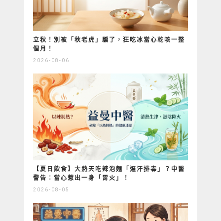
立秋！別被「秋老虎」騙了，狂吃冰當心乾咳一整
個月！
2026-08-06
【夏日飲食】大熱天吃辣泡麵「逼汗排毒」？中醫
警告：當心惹出一身「胃火」！
2026-08-05