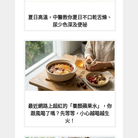
夏日高溫，中醫教你夏日不口乾舌燥、
尿少色深及便祕
最近網路上超紅的「養顏蘋果水」，你
跟風喝了嗎？先等等，小心越喝越生
火！