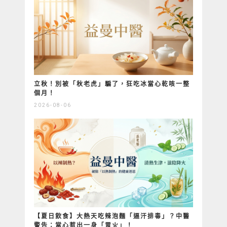
立秋！別被「秋老虎」騙了，狂吃冰當心乾咳一整
個月！
2026-08-06
【夏日飲食】大熱天吃辣泡麵「逼汗排毒」？中醫
警告：當心惹出一身「胃火」！