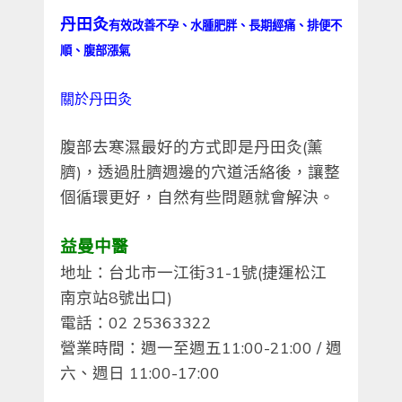
丹田灸
有效改善不孕、水腫肥胖、長期經痛、排便不
順、腹部漲氣
關於丹田灸
腹部去
寒濕
最好的方式即是丹田灸(
薰
臍
)，透過肚臍週邊的穴道活絡後，讓整
個循環更好，自然有些問題就會解決。
益曼中醫
地址：台北市一江街31-1號(捷運松江
南京站8號出口)
電話：02 25363322
營業時間：週一至週五11:00-21:00 / 週
六、週日 11:00-17:00