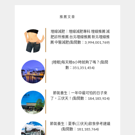
推薦文章
埋線減肥｜埋線減肥專科 埋線推薦 減
肥診所推薦 台北埋線推薦 新北埋線推
薦 中醫減肥(點閱數：3,994,001,769)
[睡眠]每天睡8小時就夠了嗎？(點閱
數：351,351,454)
節氣養生｜一年中最可怕的日子來
了，三伏天！(點閱數：184,185,924)
節氣養生｜夏季(三伏天)飲食參考建議
(點閱數：181,185,764)