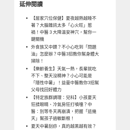
延伸閱讀
【居家穴位保健】夏夜越熱越睡不
著？大腦雜訊太多「心火旺」惹
禍！中醫 3 大降溫安神穴，幫你一
鍵關機
外食族又中鏢？不小心吃到「問題
油」怎麼辦？中醫3招教你幫身體大
掃除！
【樂齡養生】天氣一熱，長輩就吃
不下、整天沒精神？小心可能是
「隱性中暑」！益曼中醫教你3招幫
父母找回好體力
【特定族群調理：兒科】小孩夏天
狂揉眼睛、冷氣房狂打噴嚏？中
醫：別等冬天再崩潰，把握「這幾
天」幫孩子過敏斷根！
夏天中暑刮痧，真的越黑越有效？