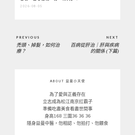
2026-08-05
文
PREVIOUS
NEXT
章
禿頭、掉髮，如何治
百病從肝治｜肝與疾病
PREVIOUS
NEXT
導
療？
的關係 (下篇)
覽
POST:
POST:
ABOUT 益曼小天使
為了愛與正義存在
立志成為松江南京扛霸子
準備吃盡美食看盡世間事
身高168 三圍36 36 36
隱身益曼中醫，勿相認、勿拍打、勿餵食