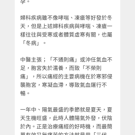
孕。
婦科疾病雖不像哮喘、凍瘡等好發於冬
天，但是上述婦科疾病與哮喘、凍瘡一
樣往往與受寒或者體質虛寒有關，也屬
「冬病」。
中醫主張；「不通則痛」或沖任氣血不
足，胞宮失於濡養，而致「不榮則
痛」，所以痛經的主要病機在於寒邪侵
襲胞宮，寒凝血滯，導致氣血運行不
暢。
一年中、陽氣最盛的季節就是夏天，夏
天生機旺盛，此時人體陽氣外發，伏陰
於內。正是治療痛經的好時機，而最簡
單有效又無痛苦的方法就是用「三伏