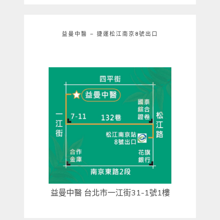
益曼中醫 – 捷運松江南京8號出口
益曼中醫 台北市一江街31-1號1樓