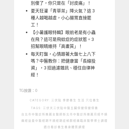
別傻了，你只是在「討皮痛」！
夏天狂灌「青草茶」降火氣？這 3
種人越喝越虛，小心腸胃直接罷
工！
【小暑護眼特輯】眼前老是有小蟲
在飛？這可是飛蚊症的症狀惹。3
招幫眼睛維持「高畫質」！
每天盯盤，心情跟著大盤七上八下
嗎？中醫教你：把健康當「長線投
資」，3 招過濾雜訊、穩住自律神
經！
TG按讚：0
CATEGORY:
三伏貼
季節養生
生活
穴位養生
TAGS:
三伏天
三伏貼
中醫
五臟保健
保健
保養
台北市中醫診所推薦
女醫師
新北市中醫診所推薦
月經不順
痛經
益曼中醫
經期不順
經期症候群
經痛
臨床醫學博士
調理
週日看診
養生
養身
體質調理