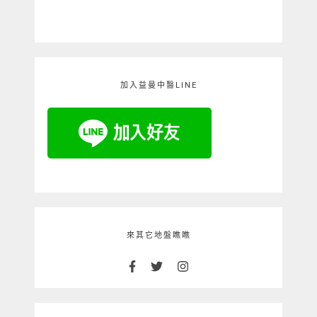
加入益曼中醫LINE
來其它地盤瞧瞧