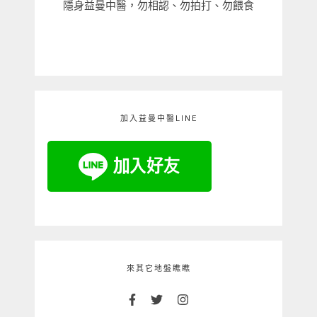
隱身益曼中醫，勿相認、勿拍打、勿餵食
加入益曼中醫LINE
來其它地盤瞧瞧