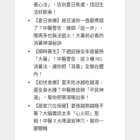
養心法」，告別夏日焦慮，找回生
活好節奏！
【夏日食療】綠豆湯你一直都煮錯
了？中醫警告：做錯「這一步」，
喝再多也無法退火！大暑前必看的
消暑神湯秘訣
【順時養生】下週迎接全年度最熱
「大暑」！中醫警告：這 3 種 NG
消暑法，讓你把「濕毒」全鎖在體
內！
【初伏食療】夏天吃冰越吃越渴、
還全身水腫？中醫推這碗「平民神
湯」，幫你把寒濕喝出來！
【居家穴位保健】夏夜越熱越睡不
著？大腦雜訊太多「心火旺」惹
禍！中醫 3 大降溫安神穴，幫你一
鍵關機