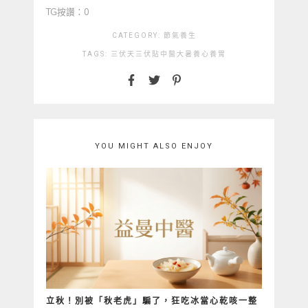
TG按讚：0
CATEGORY:
節氣養生
TAGS:
三伏天
三伏貼
中醫
大暑
養心
養胃
YOU MIGHT ALSO ENJOY
立秋！別被「秋老虎」騙了，狂吃冰當心乾咳一整