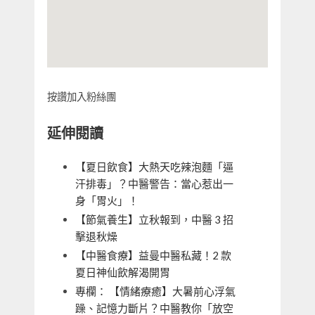
按讚加入粉絲團
延伸閱讀
【夏日飲食】大熱天吃辣泡麵「逼
汗排毒」？中醫警告：當心惹出一
身「胃火」！
【節氣養生】立秋報到，中醫 3 招
擊退秋燥
【中醫食療】益曼中醫私藏！2 款
夏日神仙飲解渴開胃
專欄： 【情緒療癒】大暑前心浮氣
躁、記憶力斷片？中醫教你「放空