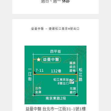
週日、週一
休診
益曼中醫 – 捷運松江南京8號出口
益曼中醫 台北市一江街31-1號1樓