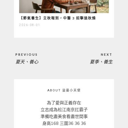
【節氣養生】立秋報到，中醫 3 招擊退秋燥
2026-08-01
文
PREVIOUS
NEXT
章
夏天、養心
夏季、養生
PREVIOUS
NEXT
導
覽
POST:
POST:
ABOUT 益曼小天使
為了愛與正義存在
立志成為松江南京扛霸子
準備吃盡美食看盡世間事
身高168 三圍36 36 36