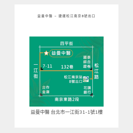
益曼中醫 – 捷運松江南京8號出口
益曼中醫 台北市一江街31-1號1樓