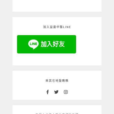
加入益曼中醫LINE
來其它地盤瞧瞧