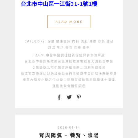
台北市中山區一江街31-1號1樓
READ MORE
CATEGORY:
保健
健康資訊
內科
減肥
減重
珍奶
甜品
甜湯
生活
美食
食補
養生
TAGS:
中醫
中醫調理體質
保健
保養
去油解膩
台北市中醫診所推薦
台北減肥推薦
埋線
夏天減肥
女中醫
女醫師
新北市中醫診所推薦
新北減肥埋線推薦
松江南京捷運站
減肥
減重
減重門診
珍奶不發胖喝法
產後瘦身
痰濕水腫
瘦小腹穴位
益曼中醫
腸胃蠕動
臨床醫學博士
調理
運動後飲食
體質調理
2026-04-14
腎與陽氣 – 養腎、陰陽