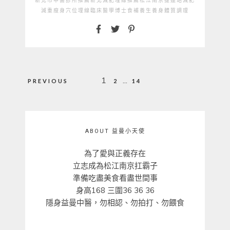
新北市中醫診所推薦
新北減肥埋線推薦
松江南京捷運站
減肥
減重
瘦身
穴位埋線
臨床醫學博士
食補
養生
養身
體質調理
文
1
...
PREVIOUS
2
14
章
分
頁
ABOUT 益曼小天使
為了愛與正義存在
立志成為松江南京扛霸子
準備吃盡美食看盡世間事
身高168 三圍36 36 36
隱身益曼中醫，勿相認、勿拍打、勿餵食