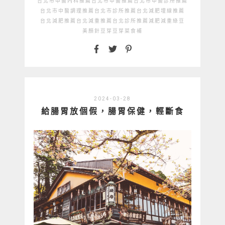
台北市中醫內科推薦
台北市中醫推薦
台北市中醫診所推薦
台北市中醫調理推薦
台北市診所推薦
台北減肥埋線推薦
台北減肥推薦
台北減重推薦
台北診所推薦
減肥
減重
綠豆
美顏針
豆芽
豆芽菜
食補
2024-03-28
給腸胃放個假，腸胃保健，輕斷食