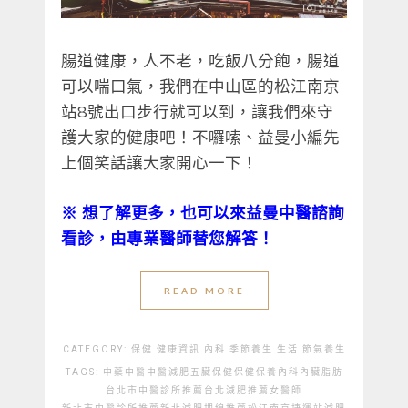
腸道健康，人不老，吃飯八分飽，腸道
可以喘口氣，我們在中山區的松江南京
站8號出口步行就可以到，讓我們來守
護大家的健康吧！不囉嗦、益曼小編先
上個笑話讓大家開心一下！
※
想了解更多，也可以來益曼中醫諮詢
看診，由專業醫師替您解答！
READ MORE
CATEGORY:
保健
健康資訊
內科
季節養生
生活
節氣養生
TAGS:
中藥
中醫
中醫減肥
五臟保健
保健
保養
內科
內臟脂肪
台北市中醫診所推薦
台北減肥推薦
女醫師