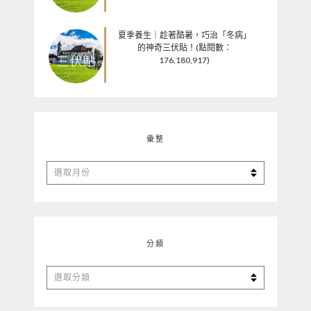
夏季養生｜趁著酷暑，巧治「冬病」
的神奇三伏貼！(點閱數：
176,180,917)
彙整
彙
整
分類
分
類