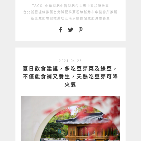
TAGS:
中藥減肥
中醫減肥
台北市中醫診所推薦
台北減肥埋線推薦
台北減肥推薦
埋線
新北市中醫診所推薦
新北減肥埋線推薦
松江南京捷運站
減肥
減重
養生
2024-04-23
夏日飲食建議，多吃豆芽菜及綠豆，
不僅能食補又養生，天熱吃豆芽可降
火氣