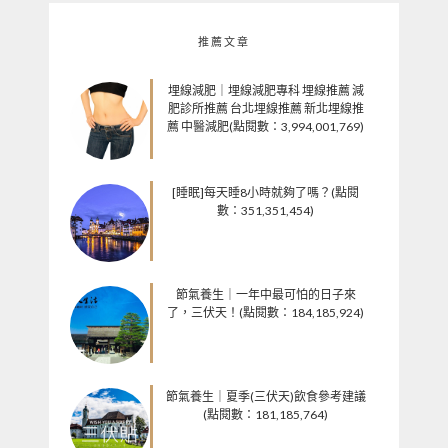
推薦文章
埋線減肥｜埋線減肥專科 埋線推薦 減
肥診所推薦 台北埋線推薦 新北埋線推
薦 中醫減肥(點閱數：3,994,001,769)
[睡眠]每天睡8小時就夠了嗎？(點閱
數：351,351,454)
節氣養生｜一年中最可怕的日子來
了，三伏天！(點閱數：184,185,924)
節氣養生｜夏季(三伏天)飲食參考建議
(點閱數：181,185,764)