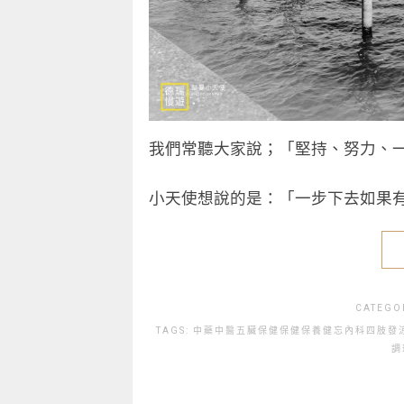
我們常聽大家說；「堅持、努力、
小天使想說的是：「一步下去如果
CATEGO
TAGS:
中藥
中醫
五臟保健
保健
保養
健忘
內科
四肢發
調