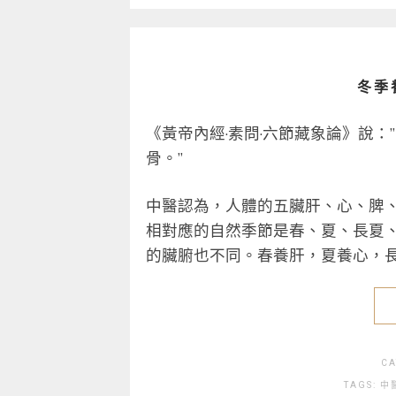
冬季
《黃帝內經·素問·六節藏象論》說
骨。”
中醫認為，人體的五臟肝、心、脾
相對應的自然季節是春、夏、長夏
的臟腑也不同。春養肝，夏養心，
CA
TAGS:
中