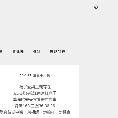
科
當媽咪
傷科
聯絡我們
ABOUT 益曼小天使
為了愛與正義存在
立志成為松江南京扛霸子
準備吃盡美食看盡世間事
身高168 三圍36 36 36
隱身益曼中醫，勿相認、勿拍打、勿餵食