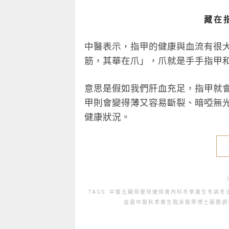
藏在
中醫表示，指甲的健康與血流有很
筋，其華在爪」，爪就是手手指甲
意思是假如我們肝血充足，指甲就
甲則會變得薄又容易斷裂、暗啞無
健康狀況。
TAGS:
中醫
五臟保健
保健
保養
內科
冬季養生
冬病冬
益曼中醫
秋季養生
臨床醫學博士
藥膳
調