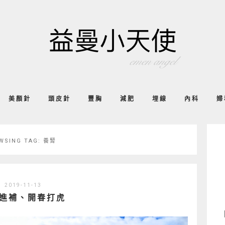
美顏針
頭皮針
豐胸
減肥
埋線
內科
婦
WSING TAG:
養腎
2019-11-13
進補、開春打虎