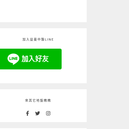
加入益曼中醫LINE
來其它地盤瞧瞧