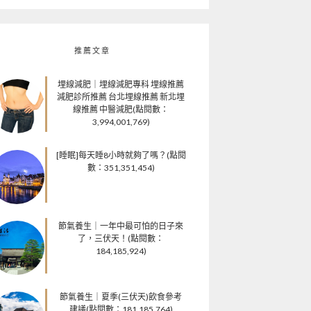
推薦文章
埋線減肥｜埋線減肥專科 埋線推薦
減肥診所推薦 台北埋線推薦 新北埋
線推薦 中醫減肥(點閱數：
3,994,001,769)
[睡眠]每天睡8小時就夠了嗎？(點閱
數：351,351,454)
節氣養生｜一年中最可怕的日子來
了，三伏天！(點閱數：
184,185,924)
節氣養生｜夏季(三伏天)飲食參考
建議(點閱數：181,185,764)