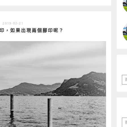
2019-02-21
印，如果出現兩個腳印呢？
彙
整
分