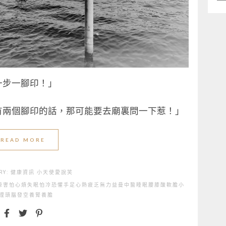
類
一步一腳印！」
有兩個腳印的話，那可能要去廟裏問一下惹！」
READ MORE
RY:
健康資訊
小天使愛說笑
涼
害怕
心煩失眠
怕冷
恐懼
手足心熱
疲乏無力
益曼中醫
睡眠
腰膝酸軟
膽小
理
頭腦發空
養腎
養膽