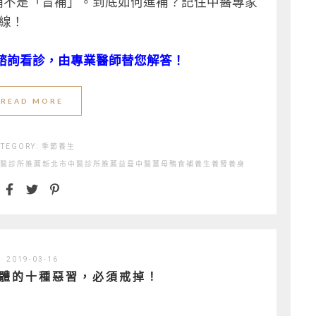
補不是「盲補」。到底如何進補？記住中醫專家
線！
諮詢看診，由專業醫師替您解答！
READ MORE
ATEGORY:
季節養生
醫診所推薦
新北市中醫診所推薦
益曼中醫
薑母鴨
食補
養生
養腎
養身
2019-03-16
體的十種惡習，必須戒掉！