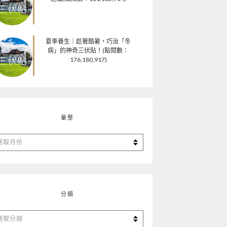
夏季養生｜趁著酷暑，巧治「冬
病」的神奇三伏貼！(點閱數：
176,180,917)
彙整
分類