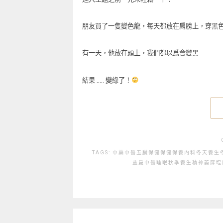
朋友買了一隻變色龍，每天都放在肩膀上，穿黑色
有一天，他放在頭上，我們都以爲會變黑 …
結果 ….. 變綠了！
TAGS:
中藥
中醫
五臟保健
保健
保養
內科
冬天養生
益曼中醫
睡眠
秋季養生
精神萎靡
臨