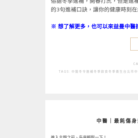
俗語冬季進補，開春打虎，但是進
的3句進補口訣，讓你的健康時刻在
※ 想了解更多，也可以來益曼中醫
C
TAGS:
中醫
冬令進補
冬季飲食
冬季養生
台北市中
中醫｜最耗傷身
進入主題之前、先來輕鬆一下！