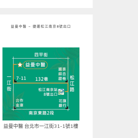
益曼中醫 – 捷運松江南京8號出口
益曼中醫 台北市一江街31-1號1樓