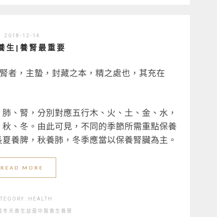
2018-12-14
養生|養腎最重要
：”腎者，主蟄，封藏之本，精之處也，其充在
、肺、腎，分別對應五行木、火、土、金、水，
、秋、冬。由此可見，不同的季節所需重點保養
長夏養脾，秋養肺，冬季應當以保養腎臟為主。
READ MORE
TEGORY:
HEALTH
醫
冬天養生
益曼中醫
養生
養腎