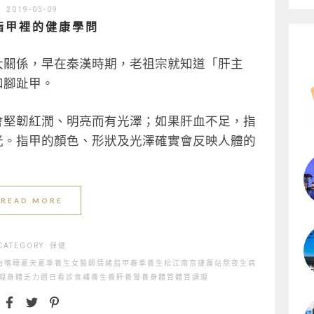
2019-03-09
指甲裡的健康學問
大關係，早在秦漢時期，老祖宗就知道「肝主
和腳趾甲。
會堅韌紅潤、明亮而有光澤；如果肝血不足，指
光。指甲的顏色、形狀及光澤確實會反映人體的
READ MORE
CATEGORY:
保健
治
嗜睡
夏天
夏季養生
女醫師
情緒
指甲
春季養生
松江南京捷運站
熬夜
生病
理
身體乏力
週日看診
食補
養生
養肝
養腎
養身
體質
體質調理