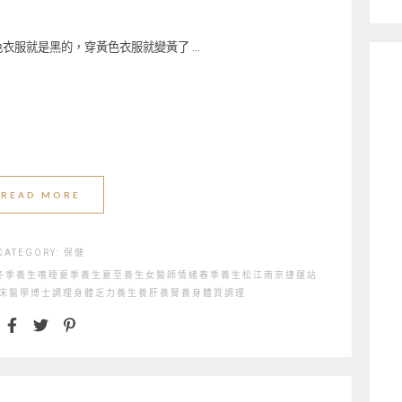
衣服就是黑的，穿黃色衣服就變黃了 …
READ MORE
CATEGORY:
保健
冬季養生
嗜睡
夏季養生
夏至養生
女醫師
情緒
春季養生
松江南京捷運站
床醫學博士
調理
身體乏力
養生
養肝
養腎
養身
體質調理