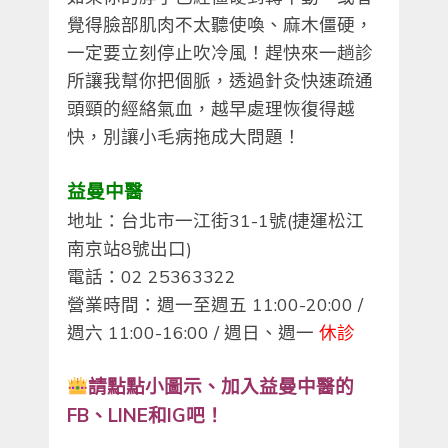
覺得臉部肌肉不太聽使喚、麻木僵硬，
一定要立刻停止吹冷風！趕快來一趟診
所讓我幫你把個脈，透過針灸快速疏通
頭頸的經絡氣血，越早處理恢復得越
快，別讓小毛病拖成大問題！
益曼中醫
地址：台北市一江街31-1號(捷運松江
南京站8號出口)
電話：02 25363322
營業時間：週一至週五 11:00-20:00 /
週六 11:00-16:00 / 週日、週一
休診
請點點小圖示、
加入益曼中醫的
FB、LINE和IG吧！