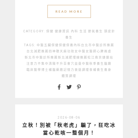
READ MORE
CATEGORY:
保健
健康資訊
內科
生活
節氣養生
頭皮針
養生
TAGS:
中醫
五臟保健
保健
保養
內科
台北市中醫診所推薦
台北減肥推薦
四神聰
天麻功效
女中醫
女醫師
心脾兩虛
新北市中醫診所推薦
新北減肥埋線推薦
松江南京捷運站
注意力不集中
清陽不升
百會穴
益曼中醫
秋季養生
腦霧
臨床醫學博士
補腦藥膳
記憶力衰退
調理
食補
養生
養身
體質調理
2026-08-06
立秋！別被「秋老虎」騙了，狂吃冰
當心乾咳一整個月！