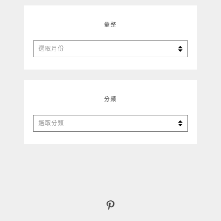
彙整
彙
整
分類
分
類