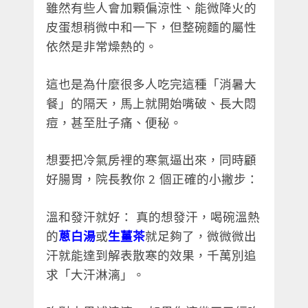
雖然有些人會加顆偏涼性、能微降火的
皮蛋想稍微中和一下，但整碗麵的屬性
依然是非常燥熱的。
這也是為什麼很多人吃完這種「消暑大
餐」的隔天，馬上就開始嘴破、長大悶
痘，甚至肚子痛、便秘。
想要把冷氣房裡的寒氣逼出來，同時顧
好腸胃，院長教你 2 個正確的小撇步：
溫和發汗就好： 真的想發汗，喝碗溫熱
的
蔥白湯
或
生薑茶
就足夠了，微微微出
汗就能達到解表散寒的效果，千萬別追
求「大汗淋漓」。