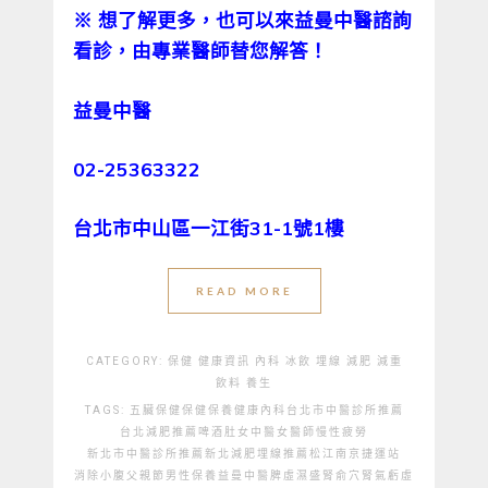
※
想了解更多，也可以來益曼中醫諮詢
看診，由專業醫師替您解答！
益曼中醫
02-25363322
台北市中山區一江街31-1號1樓
READ MORE
CATEGORY:
保健
健康資訊
內科
冰飲
埋線
減肥
減重
飲料
養生
TAGS:
五臟保健
保健
保養
健康
內科
台北市中醫診所推薦
台北減肥推薦
啤酒肚
女中醫
女醫師
慢性疲勞
新北市中醫診所推薦
新北減肥埋線推薦
松江南京捷運站
消除小腹
父親節
男性保養
益曼中醫
脾虛濕盛
腎俞穴
腎氣虧虛