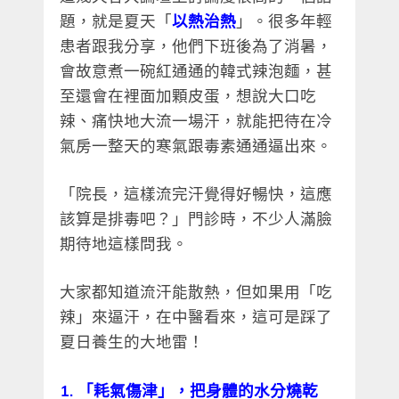
題，就是夏天「
以熱治熱
」。很多年輕
患者跟我分享，他們下班後為了消暑，
會故意煮一碗紅通通的韓式辣泡麵，甚
至還會在裡面加顆皮蛋，想說大口吃
辣、痛快地大流一場汗，就能把待在冷
氣房一整天的寒氣跟毒素通通逼出來。
「院長，這樣流完汗覺得好暢快，這應
該算是排毒吧？」門診時，不少人滿臉
期待地這樣問我。
大家都知道流汗能散熱，但如果用「吃
辣」來逼汗，在中醫看來，這可是踩了
夏日養生的大地雷！
1. 「耗氣傷津」，把身體的水分燒乾