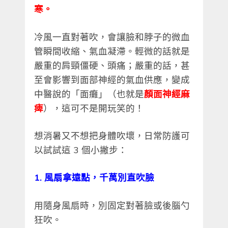
寒。
冷風一直對著吹，會讓臉和脖子的微血
管瞬間收縮、氣血凝滯。輕微的話就是
嚴重的肩頸僵硬、頭痛；嚴重的話，甚
至會影響到面部神經的氣血供應，變成
中醫說的「面癱」（也就是
顏面神經麻
痺
），這可不是開玩笑的！
想消暑又不想把身體吹壞，日常防護可
以試試這 3 個小撇步：
1. 風扇拿遠點，千萬別直吹臉
用隨身風扇時，別固定對著臉或後腦勺
狂吹。