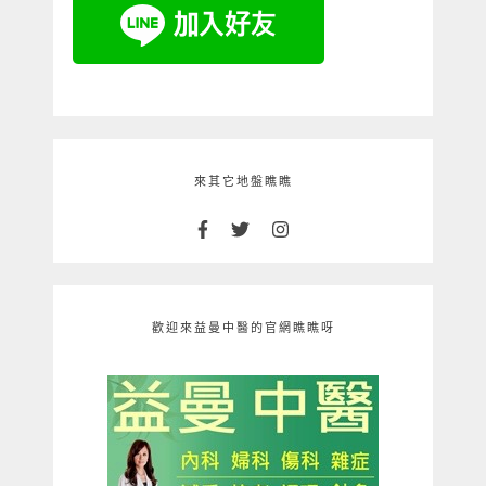
來其它地盤瞧瞧
歡迎來益曼中醫的官網瞧瞧呀