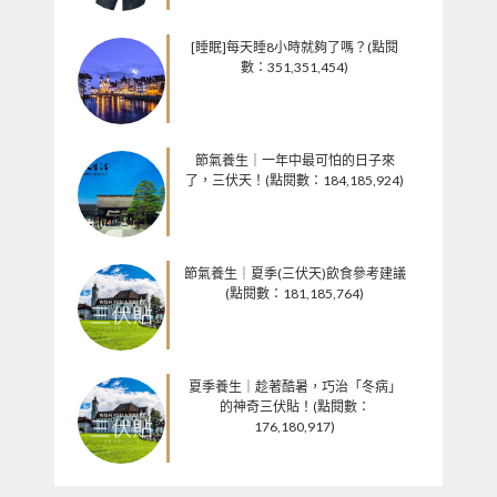
[睡眠]每天睡8小時就夠了嗎？(點閱
數：351,351,454)
節氣養生｜一年中最可怕的日子來
了，三伏天！(點閱數：184,185,924)
節氣養生｜夏季(三伏天)飲食參考建議
(點閱數：181,185,764)
夏季養生｜趁著酷暑，巧治「冬病」
的神奇三伏貼！(點閱數：
176,180,917)