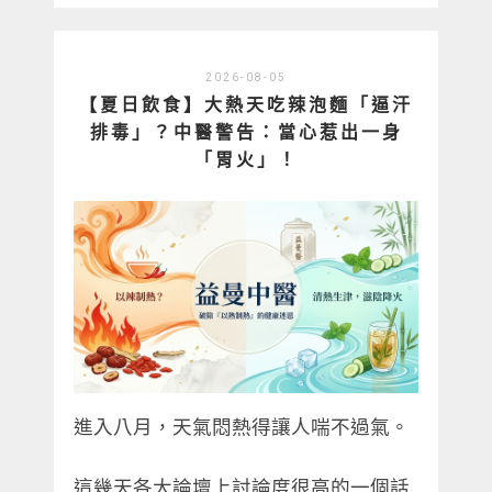
2026-08-05
【夏日飲食】大熱天吃辣泡麵「逼汗
排毒」？中醫警告：當心惹出一身
「胃火」！
進入八月，天氣悶熱得讓人喘不過氣。
這幾天各大論壇上討論度很高的一個話