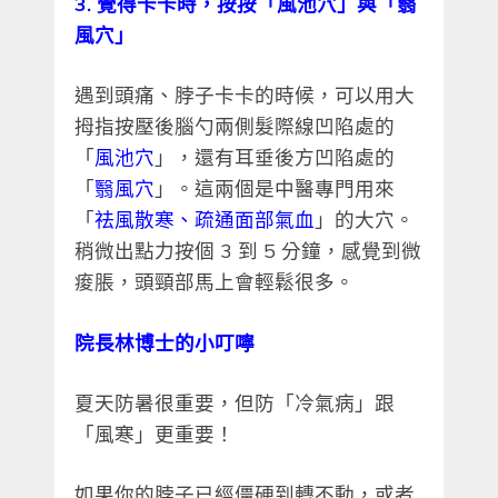
3. 覺得卡卡時，按按「風池穴」與「翳
風穴」
遇到頭痛、脖子卡卡的時候，可以用大
拇指按壓後腦勺兩側髮際線凹陷處的
「
風池穴
」，還有耳垂後方凹陷處的
「
翳風穴
」。這兩個是中醫專門用來
「
祛風散寒、疏通面部氣血
」的大穴。
稍微出點力按個 3 到 5 分鐘，感覺到微
痠脹，頭頸部馬上會輕鬆很多。
院長林博士的小叮嚀
夏天防暑很重要，但防「冷氣病」跟
「風寒」更重要！
如果你的脖子已經僵硬到轉不動，或者