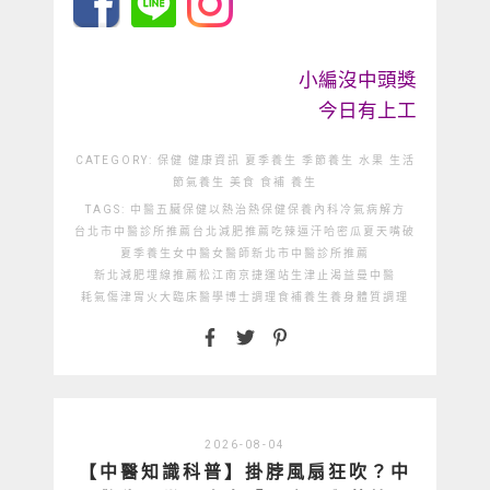
小編沒中頭獎
今日有上工
CATEGORY:
保健
健康資訊
夏季養生
季節養生
水果
生活
節氣養生
美食
食補
養生
TAGS:
中醫
五臟保健
以熱治熱
保健
保養
內科
冷氣病解方
台北市中醫診所推薦
台北減肥推薦
吃辣逼汗
哈密瓜
夏天嘴破
夏季養生
女中醫
女醫師
新北市中醫診所推薦
新北減肥埋線推薦
松江南京捷運站
生津止渴
益曼中醫
耗氣傷津
胃火大
臨床醫學博士
調理
食補
養生
養身
體質調理
2026-08-04
【中醫知識科普】掛脖風扇狂吹？中