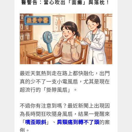
醫警告：當心吹出「面癱」與落枕！
最近天氣熱到走在路上都快融化，出門
真的少不了一支小電風扇，尤其是現在
超流行的「掛脖風扇」。
不過你有注意到嗎？最近新聞上出現因
為長時間狂吹隨身風扇，結果一覺醒來
「
嘴歪眼斜
」、
肩頸痛到轉不了頭
的案
例。