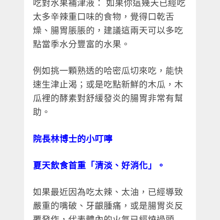
吃對水果補津液： 如果你這幾天已經吃
太多辛辣重口味的食物，覺得口乾舌
燥、腸胃脹脹的，建議這兩天可以多吃
點當季水分豐富的水果。
例如挑一顆熟透的哈密瓜切來吃，能快
速生津止渴；或是吃點新鮮的木瓜，木
瓜裡的酵素對舒緩發炎的腸胃非常有幫
助。
院長林博士的小叮嚀
夏天飲食首重「清淡、好消化」。
如果最近因為吃太辣、太油，已經導致
嚴重的嘴破、牙齦腫痛，或是腸胃炎反
覆發作，代表體內的火氣已經燒過頭