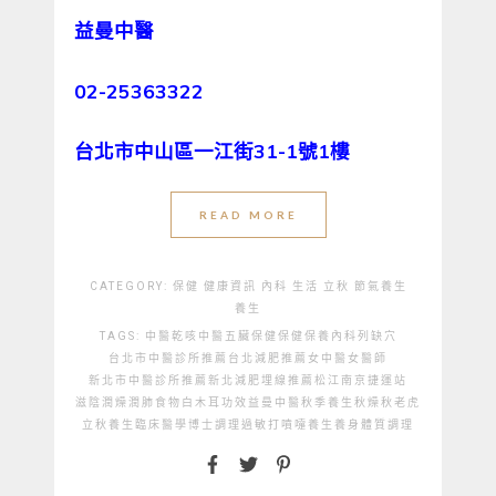
益曼中醫
02-25363322
台北市中山區一江街31-1號1樓
READ MORE
CATEGORY:
保健
健康資訊
內科
生活
立秋
節氣養生
養生
TAGS:
中醫
乾咳中醫
五臟保健
保健
保養
內科
列缺穴
台北市中醫診所推薦
台北減肥推薦
女中醫
女醫師
新北市中醫診所推薦
新北減肥埋線推薦
松江南京捷運站
滋陰潤燥
潤肺食物
白木耳功效
益曼中醫
秋季養生
秋燥
秋老虎
立秋養生
臨床醫學博士
調理
過敏打噴嚏
養生
養身
體質調理