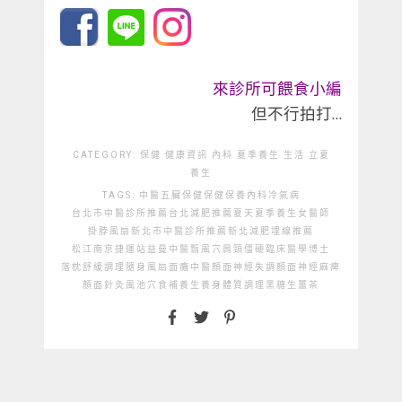
來診所可餵食小編
但不行拍打…
CATEGORY:
保健
健康資訊
內科
夏季養生
生活
立夏
養生
TAGS:
中醫
五臟保健
保健
保養
內科
冷氣病
台北市中醫診所推薦
台北減肥推薦
夏天
夏季養生
女醫師
掛脖風扇
新北市中醫診所推薦
新北減肥埋線推薦
松江南京捷運站
益曼中醫
翳風穴
肩頸僵硬
臨床醫學博士
落枕舒緩
調理
隨身風扇
面癱中醫
顏面神經失調
顏面神經麻痺
顏面針灸
風池穴
食補
養生
養身
體質調理
黑糖生薑茶