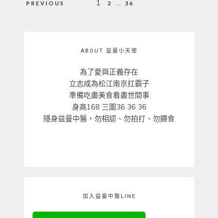
文
1
...
PREVIOUS
2
36
章
分
頁
ABOUT 益曼小天使
為了愛與正義存在
立志成為松江南京扛霸子
準備吃盡美食看盡世間事
身高168 三圍36 36 36
隱身益曼中醫，勿相認、勿拍打、勿餵食
加入益曼中醫LINE