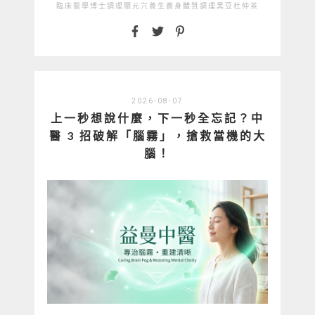
臨床醫學博士
調理
關元穴
養生
養身
體質調理
黑豆杜仲茶
2026-08-07
上一秒想說什麼，下一秒全忘記？中
醫 3 招破解「腦霧」，搶救當機的大
腦！