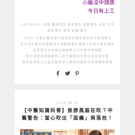
小編沒中頭獎
今日有上工
CATEGORY:
保健
健康資訊
夏季養生
季節養生
水果
生活
節氣養生
美食
食補
養生
TAGS:
中醫
五臟保健
以熱治熱
保健
保養
內科
冷氣病解方
台北市中醫診所推薦
台北減肥推薦
吃辣逼汗
哈密瓜
夏天嘴破
夏季養生
女中醫
女醫師
新北市中醫診所推薦
新北減肥埋線推薦
松江南京捷運站
生津止渴
益曼中醫
耗氣傷津
胃火大
臨床醫學博士
調理
食補
養生
養身
體質調理
2026-08-04
【中醫知識科普】掛脖風扇狂吹？中
醫警告：當心吹出「面癱」與落枕！