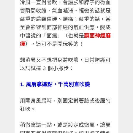
冷風一直對著吹，會讓臉和脖子的微血
管瞬間收縮、氣血凝滯。輕微的話就是
嚴重的肩頸僵硬、頭痛；嚴重的話，甚
至會影響到面部神經的氣血供應，變成
中醫說的「面癱」（也就是
顏面神經麻
痺
），這可不是開玩笑的！
想消暑又不想把身體吹壞，日常防護可
以試試這 3 個小撇步：
1. 風扇拿遠點，千萬別直吹臉
用隨身風扇時，別固定對著臉或後腦勺
狂吹。
稍微拿遠一點，或是設定成微風，讓周