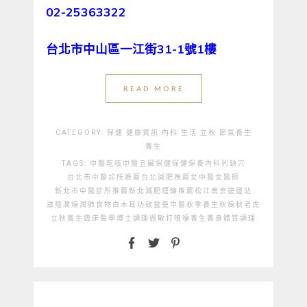
02-25363322
台北市中山區一江街31-1號1樓
READ MORE
CATEGORY:
保健
健康資訊
內科
生活
立秋
節氣養生
養生
TAGS:
中醫
乾咳中醫
五臟保健
保健
保養
內科
列缺穴
台北市中醫診所推薦
台北減肥推薦
女中醫
女醫師
新北市中醫診所推薦
新北減肥埋線推薦
松江南京捷運站
滋陰潤燥
潤肺食物
白木耳功效
益曼中醫
秋季養生
秋燥
秋老虎
立秋養生
臨床醫學博士
調理
過敏打噴嚏
養生
養身
體質調理