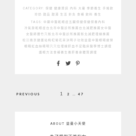
CATEGORY:
保健
健康資訊
內科
大暑
季節養生
手搖飲
珍奶
甜品
甜湯
生活
針灸
食補
飲料
養生
TAGS:
中藥
中醫
乾眼症
五臟保健
保健
保養
內科
冷氣房乾眼症
台北市中醫診所推薦
台北減肥推薦
女中醫
女醫師
攢竹穴
新北市中醫診所推薦
新北減肥埋線推薦
松江南京捷運站
枸杞菊花茶
決明子功效
益曼中醫
眼睛疲勞
眼睛紅血絲
睛明穴
穴位埋線
肝血不足
臨床醫學博士
調理
護眼方法
食補
養生
養肝
養身
體質調理
文
1
...
PREVIOUS
2
47
章
分
頁
ABOUT 益曼小天使