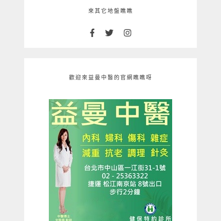
來其它地盤瞧瞧
歡迎來益曼中醫的官網瞧瞧呀