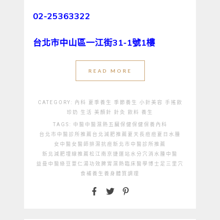
02-25363322
台北市中山區一江街31-1號1樓
READ MORE
CATEGORY:
內科
夏季養生
季節養生
小針美容
手搖飲
珍奶
生活
美顏針
針灸
飲料
養生
TAGS:
中醫
中醫濕熱
五臟保健
保健
保養
內科
台北市中醫診所推薦
台北減肥推薦
夏天長痘痘
夏日水腫
女中醫
女醫師
排濕抗痘
新北市中醫診所推薦
新北減肥埋線推薦
松江南京捷運站
水分穴
消水腫中醫
益曼中醫
綠豆薏仁湯功效
脾胃濕熱
臨床醫學博士
足三里穴
食補
養生
養身
體質調理