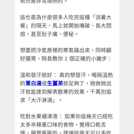
依然是非常燥熱的。
這也是為什麼很多人吃完這種「消暑大
餐」的隔天，馬上就開始嘴破、長大悶
痘，甚至肚子痛、便秘。
想要把冷氣房裡的寒氣逼出來，同時顧
好腸胃，院長教你 2 個正確的小撇步：
溫和發汗就好： 真的想發汗，喝碗溫熱
的
蔥白湯
或
生薑茶
就足夠了，微微微出
汗就能達到解表散寒的效果，千萬別追
求「大汗淋漓」。
吃對水果補津液： 如果你這幾天已經吃
太多辛辣重口味的食物，覺得口乾舌
燥、腸胃脹脹的，建議這兩天可以多吃