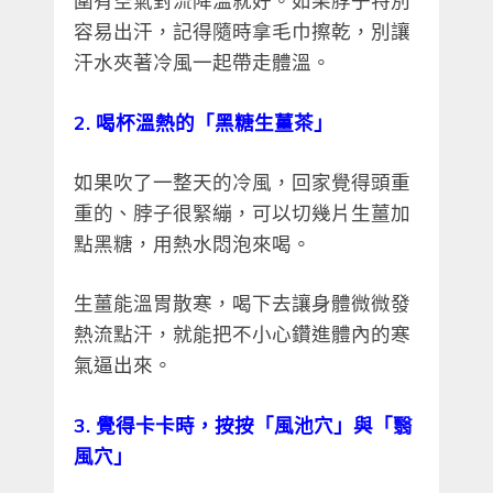
圍有空氣對流降溫就好。如果脖子特別
容易出汗，記得隨時拿毛巾擦乾，別讓
汗水夾著冷風一起帶走體溫。
2. 喝杯溫熱的「黑糖生薑茶」
如果吹了一整天的冷風，回家覺得頭重
重的、脖子很緊繃，可以切幾片生薑加
點黑糖，用熱水悶泡來喝。
生薑能溫胃散寒，喝下去讓身體微微發
熱流點汗，就能把不小心鑽進體內的寒
氣逼出來。
3. 覺得卡卡時，按按「風池穴」與「翳
風穴」