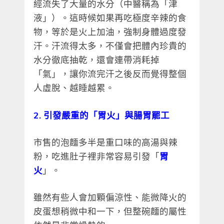
經流失了大量的水分（中醫稱為「津
液」）。這時候如果再吃極度辛辣的食
物，等於是火上加油，強制身體過度發
汗。汗流得太多，不僅會把體內珍貴的
水分徹底抽乾，還會連帶消耗掉
「氣」，讓你流完汗之後反而覺得整個
人虛脫、越睡越累。
2. 引發嚴重的「胃火」與腸胃罷工
市售的泡麵多半是重口味的高湯與辣
粉，吃進肚子裡非常容易引發「
胃
火
」。
雖然有些人會加顆偏涼性、能微降火的
皮蛋想稍微中和一下，但整碗麵的屬性