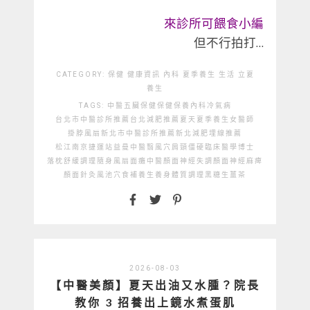
來診所可餵食小編
但不行拍打…
CATEGORY:
保健
健康資訊
內科
夏季養生
生活
立夏
養生
TAGS:
中醫
五臟保健
保健
保養
內科
冷氣病
台北市中醫診所推薦
台北減肥推薦
夏天
夏季養生
女醫師
掛脖風扇
新北市中醫診所推薦
新北減肥埋線推薦
松江南京捷運站
益曼中醫
翳風穴
肩頸僵硬
臨床醫學博士
落枕舒緩
調理
隨身風扇
面癱中醫
顏面神經失調
顏面神經麻痺
顏面針灸
風池穴
食補
養生
養身
體質調理
黑糖生薑茶
2026-08-03
【中醫美顏】夏天出油又水腫？院長
教你 3 招養出上鏡水煮蛋肌