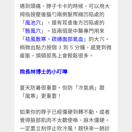
遇到頭痛、脖子卡卡的時候，可以用大
拇指按壓後腦勺兩側髮際線凹陷處的
「
風池穴
」，還有耳垂後方凹陷處的
「
翳風穴
」。這兩個是中醫專門用來
「
祛風散寒、疏通面部氣血
」的大穴。
稍微出點力按個 3 到 5 分鐘，感覺到微
痠脹，頭頸部馬上會輕鬆很多。
院長林博士的小叮嚀
夏天防暑很重要，但防「冷氣病」跟
「風寒」更重要！
如果你的脖子已經僵硬到轉不動，或者
覺得臉部肌肉不太聽使喚、麻木僵硬，
一定要立刻停止吹冷風！趕快來一趟診