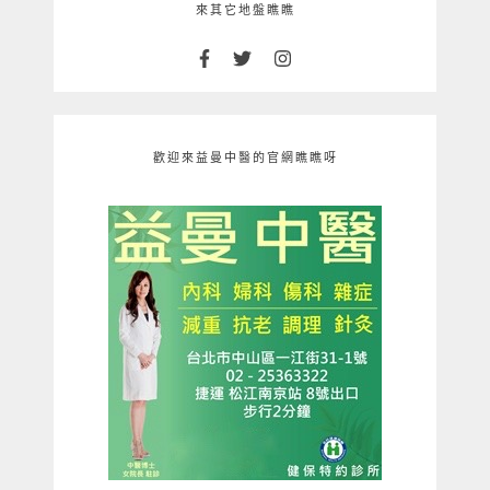
來其它地盤瞧瞧
歡迎來益曼中醫的官網瞧瞧呀