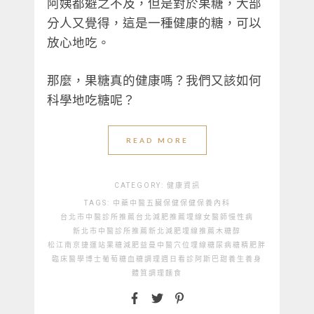
阿姨都避之不及，但是對於果糖，大部
分人又覺得，這是一種健康的糖，可以
放心地吃。
那麼，果糖真的健康嗎？我們又該如何
科學地吃糖呢？
READ MORE
CATEGORY:
健康資訊
TAGS:
中藥
中醫
五臟保健
保健
保養
內科
台北市中醫診所推薦
台北減肥推薦
埋線
女醫師
慢性病
新北市中醫診所推薦
新北減肥埋線推薦
木糖醇
松江南京捷運站
果糖
減肥
益曼中醫
穴位埋線
糖尿病
糖精
肥胖
臨床醫學博士
葡萄糖
血糖
調理
週日看診
阿斯巴甜
養生
養身
體質調理
麵食