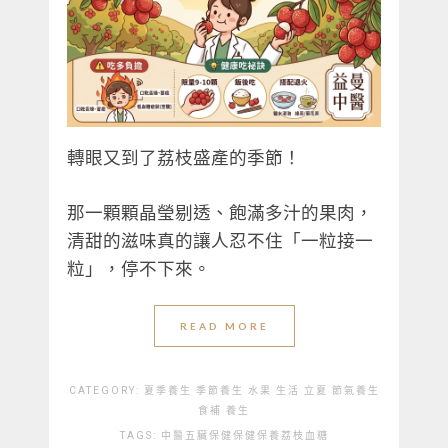
轉眼又到了荔枝盛產的季節！
那一顆顆晶瑩剔透、飽滿多汁的果肉，
清甜的滋味真的讓人忍不住「一粒接一
粒」，停不下來。
READ MORE
CATEGORY:
夏季養生
季節養生
水果
生活
立夏
節氣養生
食補
養生
TAGS:
中醫
五臟保健
保健
保養
荔枝
血糖