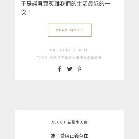
乎是諾貝爾獎離我們的生活最近的一
次！
READ MORE
CATEGORY:
HEALTH
TAGS:
中醫
熬夜
睡眠
血糖
諾貝爾獎
養肝
ABOUT 益曼小天使
為了愛與正義存在