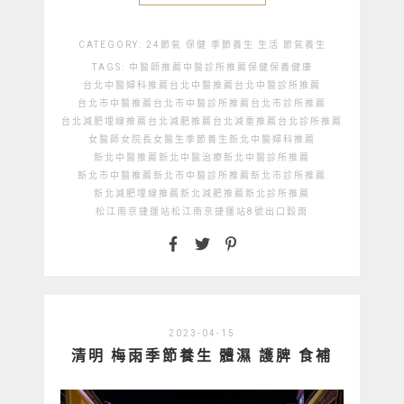
CATEGORY:
24節氣
保健
季節養生
生活
節氣養生
TAGS:
中醫師推薦
中醫診所推薦
保健
保養
健康
台北中醫婦科推薦
台北中醫推薦
台北中醫診所推薦
台北市中醫推薦
台北市中醫診所推薦
台北市診所推薦
台北減肥埋線推薦
台北減肥推薦
台北減重推薦
台北診所推薦
女醫師
女院長女醫生
季節養生
新北中醫婦科推薦
新北中醫推薦
新北中醫治療
新北中醫診所推薦
新北市中醫推薦
新北市中醫診所推薦
新北市診所推薦
新北減肥埋線推薦
新北減肥推薦
新北診所推薦
松江南京捷運站
松江南京捷運站8號出口
穀雨
2023-04-15
清明 梅雨季節養生 體濕 護脾 食補