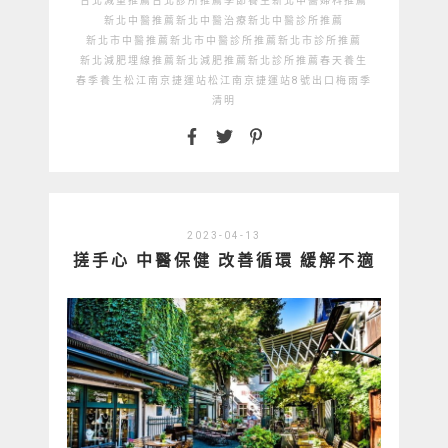
台北減重推薦
台北診所推薦
季節養生
新北中醫婦科推薦
新北中醫推薦
新北中醫治療
新北中醫診所推薦
新北市中醫推薦
新北市中醫診所推薦
新北市診所推薦
新北減肥埋線推薦
新北減肥推薦
新北診所推薦
春天養生
春季養生
松江南京捷運站
松江南京捷運站8號出口
梅雨季
清明
2023-04-13
搓手心 中醫保健 改善循環 緩解不適