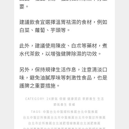
要。
建議飲食宜選擇溫胃祛濕的食材，例如
白菜、蘿蔔、芋頭等。
此外，建議使用陳皮、白朮等藥材，煮
水代茶飲，以增強健脾除濕的功效。
另外，保持規律生活作息，注意清淡口
味，避免油膩厚味等刺激性食品，也是
護脾之重要措施。
CATEGORY:
24節氣
保健
健康資訊
季節養生
生活
節氣養生
食補
TAGS:
中醫
台北中醫婦科推薦
台北中醫推薦
台北中醫診所推薦
台北市中醫推薦
台北市中醫診所推薦
台北市診所推薦
台北減肥埋線推薦
台北減肥推薦