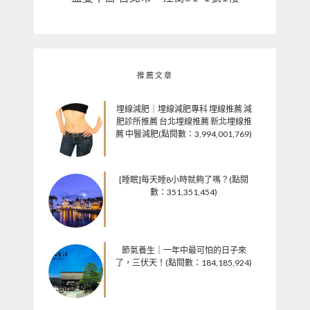
推薦文章
埋線減肥｜埋線減肥專科 埋線推薦 減
肥診所推薦 台北埋線推薦 新北埋線推
薦 中醫減肥(點閱數：3,994,001,769)
[睡眠]每天睡8小時就夠了嗎？(點閱
數：351,351,454)
節氣養生｜一年中最可怕的日子來
了，三伏天！(點閱數：184,185,924)