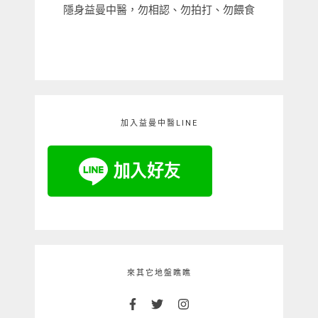
隱身益曼中醫，勿相認、勿拍打、勿餵食
加入益曼中醫LINE
來其它地盤瞧瞧