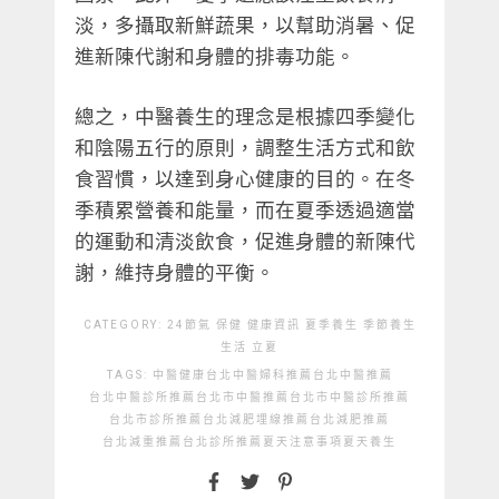
淡，多攝取新鮮蔬果，以幫助消暑、促
進新陳代謝和身體的排毒功能。
總之，中醫養生的理念是根據四季變化
和陰陽五行的原則，調整生活方式和飲
食習慣，以達到身心健康的目的。在冬
季積累營養和能量，而在夏季透過適當
的運動和清淡飲食，促進身體的新陳代
謝，維持身體的平衡。
CATEGORY:
24節氣
保健
健康資訊
夏季養生
季節養生
生活
立夏
TAGS:
中醫
健康
台北中醫婦科推薦
台北中醫推薦
台北中醫診所推薦
台北市中醫推薦
台北市中醫診所推薦
台北市診所推薦
台北減肥埋線推薦
台北減肥推薦
台北減重推薦
台北診所推薦
夏天注意事項
夏天養生