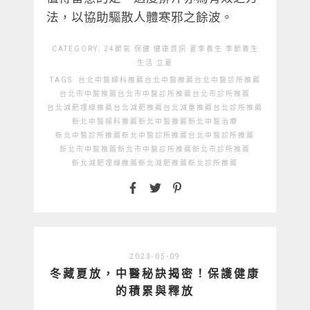
法，以協助驅散人體寒邪之餘波。
CATEGORY:
24節氣
保健
健康資訊
夏季養生
季節養生
生活
立夏
TAGS:
台北中醫婦科推薦
台北中醫推薦
台北中醫診所推薦
台北市中醫推薦
台北市中醫診所推薦
台北市診所推薦
台北減肥埋線推薦
台北減肥推薦
台北減重推薦
台北診所推薦
新北中醫婦科推薦
新北中醫推薦
新北中醫治療
新北中醫診所推薦
新北中醫診所推薦台北中醫診所推薦
新北市中醫推薦
新北市中醫診所推薦
新北市診所推薦
新北減肥埋線推薦
新北減肥推薦
新北診所推薦
2023-05-09
冬藏夏放，中醫秘訣揭密！保護健康
的積累與釋放