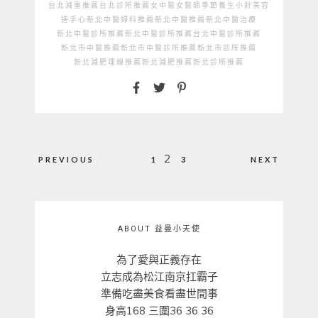
台北減重推薦
台北診所推薦
女中醫
女醫師
季節養生
小針美容
搓手心
新北中醫婦科推薦
新北中醫推薦
新北中醫治療
新北中醫診所推薦
新北中醫診所推薦台北中醫診所推薦
新北市中醫推薦
新北市中醫診所推薦
新北市診所推薦
新北減肥埋線推薦
新北減肥推薦
新北診所推薦
文
2
PREVIOUS
1
3
NEXT
章
分
頁
ABOUT 益曼小天使
為了愛與正義存在
立志成為松江南京扛霸子
準備吃盡美食看盡世間事
身高168 三圍36 36 36