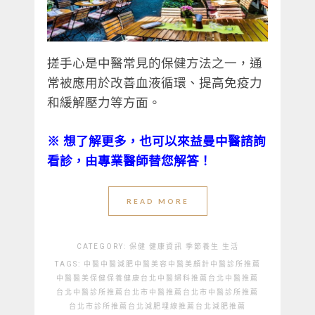
搓手心是中醫常見的保健方法之一，通
常被應用於改善血液循環、提高免疫力
和緩解壓力等方面。
※
想了解更多，也可以來益曼中醫諮詢
看診，由專業醫師替您解答！
READ MORE
CATEGORY:
保健
健康資訊
季節養生
生活
TAGS:
中醫
中醫減肥
中醫美容
中醫美顏針
中醫診所推薦
中醫醫美
保健
保養
健康
台北中醫婦科推薦
台北中醫推薦
台北中醫診所推薦
台北市中醫推薦
台北市中醫診所推薦
台北市診所推薦
台北減肥埋線推薦
台北減肥推薦