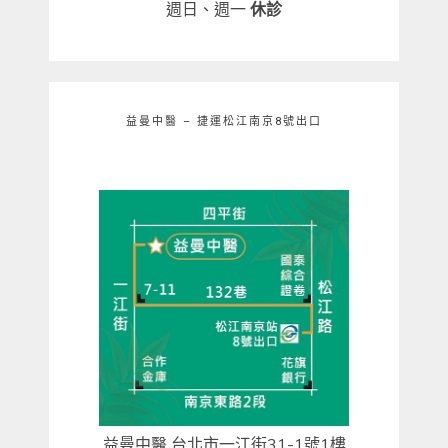
週日、週一
休診
益曼中醫 – 捷運松江南京8號出口
益曼中醫 台北市一江街31-1號1樓