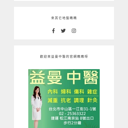
來其它地盤瞧瞧
歡迎來益曼中醫的官網瞧瞧呀