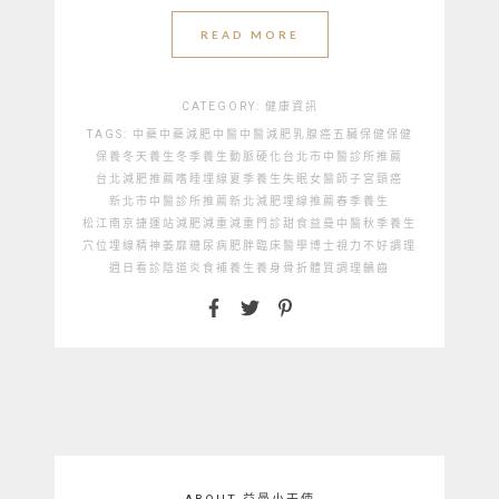
READ MORE
CATEGORY:
健康資訊
TAGS:
中藥
中藥減肥
中醫
中醫減肥
乳腺癌
五臟保健
保健
保養
冬天養生
冬季養生
動脈硬化
台北市中醫診所推薦
台北減肥推薦
嗜睡
埋線
夏季養生
失眠
女醫師
子宮頸癌
新北市中醫診所推薦
新北減肥埋線推薦
春季養生
松江南京捷運站
減肥
減重
減重門診
甜食
益曼中醫
秋季養生
穴位埋線
精神萎靡
糖尿病
肥胖
臨床醫學博士
視力不好
調理
週日看診
陰道炎
食補
養生
養身
骨折
體質調理
齲齒