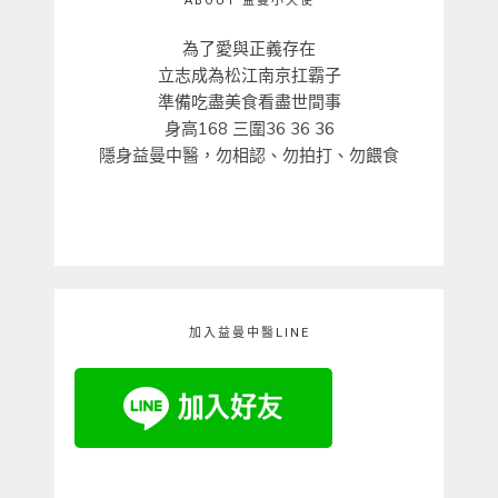
ABOUT 益曼小天使
為了愛與正義存在
立志成為松江南京扛霸子
準備吃盡美食看盡世間事
身高168 三圍36 36 36
隱身益曼中醫，勿相認、勿拍打、勿餵食
加入益曼中醫LINE