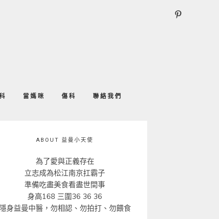
科
當媽咪
傷科
聯絡我們
ABOUT 益曼小天使
為了愛與正義存在
立志成為松江南京扛霸子
準備吃盡美食看盡世間事
身高168 三圍36 36 36
隱身益曼中醫，勿相認、勿拍打、勿餵食