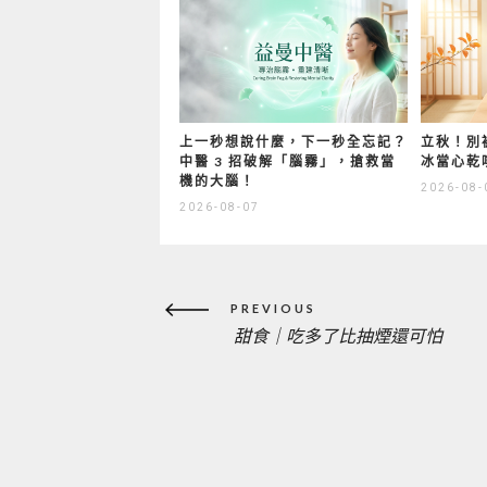
上一秒想說什麼，下一秒全忘記？
立秋！別
中醫 3 招破解「腦霧」，搶救當
冰當心乾
機的大腦！
2026-08-
2026-08-07
文
PREVIOUS
章
甜食｜吃多了比抽煙還可怕
PREVIOUS
導
覽
POST: