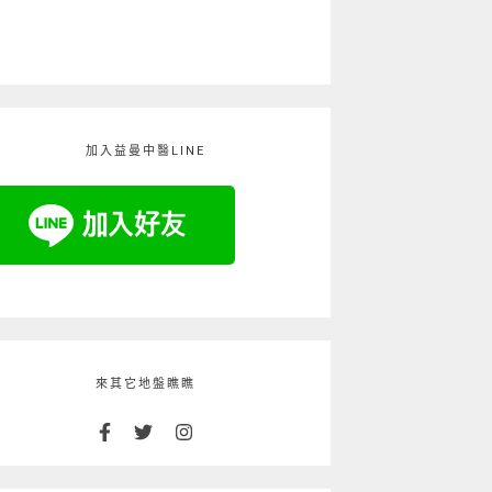
加入益曼中醫LINE
來其它地盤瞧瞧