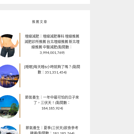
推薦文章
埋線減肥｜埋線減肥專科 埋線推薦
減肥診所推薦 台北埋線推薦 新北埋
線推薦 中醫減肥(點閱數：
3,994,001,769)
[睡眠]每天睡8小時就夠了嗎？(點閱
數：351,351,454)
節氣養生｜一年中最可怕的日子來
了，三伏天！(點閱數：
184,185,924)
節氣養生｜夏季(三伏天)飲食參考
建議(點閱數：181,185,764)