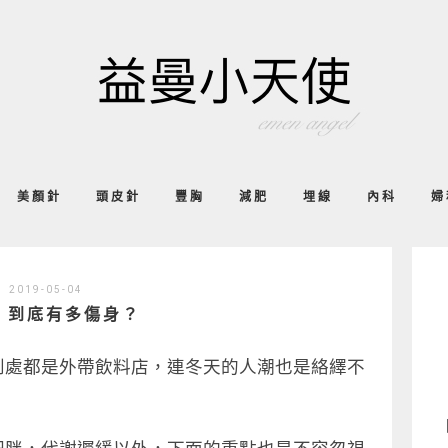
美顏針
頭皮針
豐胸
減肥
埋線
內科
婦
2019-05-04
｜到底有多傷身？
到處都是外帶飲料店，連冬天的人潮也是絡繹不
？