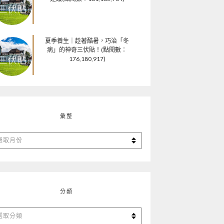
夏季養生｜趁著酷暑，巧治「冬
病」的神奇三伏貼！(點閱數：
176,180,917)
彙整
分類