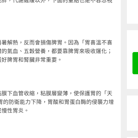
肥胖，代謝遲緩以外，下面的重點也是不容忽視
消暑解熱，反而會損傷脾胃。因為「胃喜溫不喜
體的氣血、五穀營養，都要靠脾胃來吸收運化；
護好脾胃和腎臟非常重要。
黏膜下血管收縮，粘膜層變薄，使保護胃的「天
胃的防衛能力下降，胃酸和胃蛋白酶的侵襲力增
成慢性胃炎。