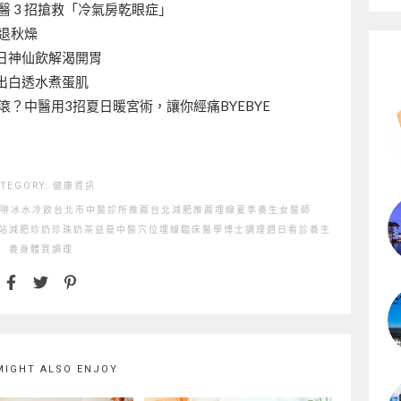
 3 招搶救「冷氣房乾眼症」
擊退秋燥
日神仙飲解渴開胃
出白透水煮蛋肌
？中醫用3招夏日暖宮術，讓你經痛BYEBYE
ATEGORY:
健康資訊
啡
冰水
冷飲
台北市中醫診所推薦
台北減肥推薦
埋線
夏季養生
女醫師
站
減肥
珍奶
珍珠奶茶
益曼中醫
穴位埋線
臨床醫學博士
調理
週日看診
養生
養身
體質調理
MIGHT ALSO ENJOY