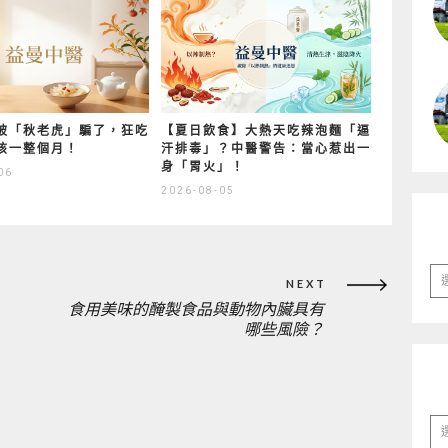
被「秋老虎」騙了，狂吃
【夏日飲食】大熱天吃辣泡麵「逼
咳一整個月！
汗排毒」？中醫警告：當心惹出一
身「胃火」！
06
2026-08-05
彙
NEXT
整
食用美味的醃製食品與動物內臟具有
NEXT
哪些風險？
POST:
分