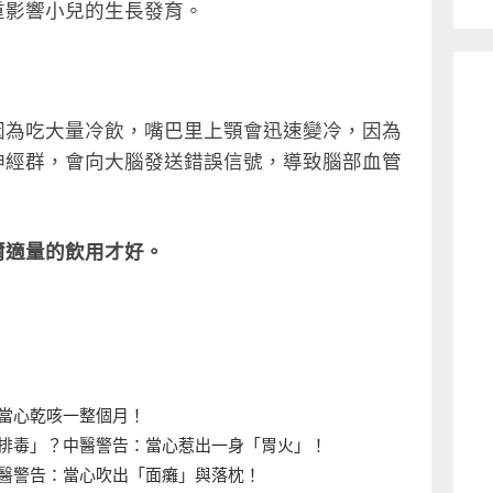
重影響小兒的生長發育。
因為吃大量冷飲，嘴巴里上顎會迅速變冷，因為
神經群，會向大腦發送錯誤信號，導致腦部血管
爾適量的飲用才好。
當心乾咳一整個月！
排毒」？中醫警告：當心惹出一身「胃火」！
醫警告：當心吹出「面癱」與落枕！