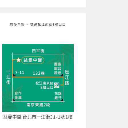
益曼中醫 – 捷運松江南京8號出口
益曼中醫 台北市一江街31-1號1樓