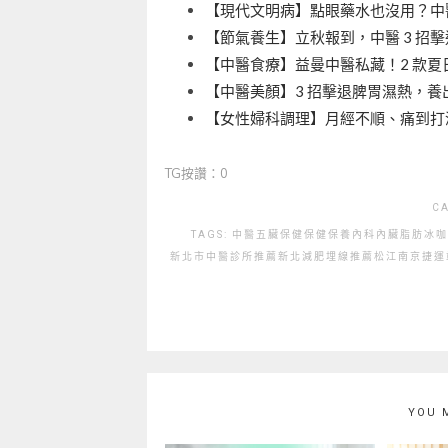
【現代文明病】點眼藥水也沒用？中醫
【節氣養生】立秋報到，中醫 3 招
【中醫食療】益曼中醫私藏！2 款夏
【中醫美顏】3 招擊退脾胃濕熱，養
【女性婦科調理】月經不順、痛到打滾
TG按讚：0
C
TAGS:
中醫
五臟保健
保健
保養
內科
內臟脂肪
冰咖
新北市中醫診所推薦
新北減肥埋線推薦
松江南京捷運
YOU 