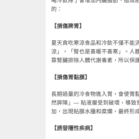
喝冷飲除了會增加內臟脂肪、造成
的：
【損傷脾胃】
夏天貪吃寒涼食品和冷飲不僅不能
涼」，「腎也是喜暖不喜寒」。人
靠腎臟排除人體代謝毒素，所以保
【損傷胃黏膜】
長期過量的冷食物進入胃，會使胃
然屏障」— 粘液層受到破壞，導致
加，出現粘膜水腫和糜爛，最終形
【誘發隱性疾病】