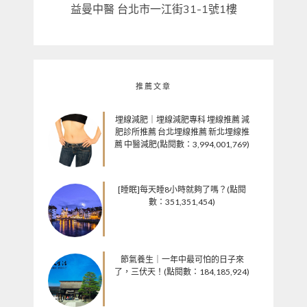
益曼中醫 台北市一江街31-1號1樓
推薦文章
埋線減肥｜埋線減肥專科 埋線推薦 減
肥診所推薦 台北埋線推薦 新北埋線推
薦 中醫減肥(點閱數：3,994,001,769)
[睡眠]每天睡8小時就夠了嗎？(點閱
數：351,351,454)
節氣養生｜一年中最可怕的日子來
了，三伏天！(點閱數：184,185,924)