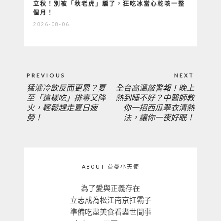
立秋！別被「秋老虎」騙了，狂吃冰當心乾咳一整
個月！
2026-08-06
文
PREVIOUS
NEXT
章
猛灌冷飲反而更累？夏
全台高溫敲警報！晚上
PREVIOUS
NEXT
導
至「這樣吃」排毒又降
熱到睡不好？中醫師教
覽
火，輕鬆趕走夏日疲
你一招西瓜翠衣清熱
POST:
POST:
勞！
法，讓你一夜好眠！
ABOUT 益曼小天使
為了愛與正義存在
立志成為松江南京扛霸子
準備吃盡美食看盡世間事