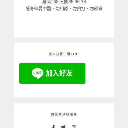
身高168 三圍36 36 36
隱身益曼中醫，勿相認、勿拍打、勿餵食
加入益曼中醫LINE
來其它地盤瞧瞧