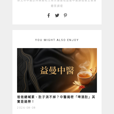
新北市中醫診所推薦
松江南京捷運站
益曼中醫
調理
養生
養身
體質調理
YOU MIGHT ALSO ENJOY
爸爸總喊累、肚子消不掉？中醫揭密「啤酒肚」其
實是過勞！
2026-08-08