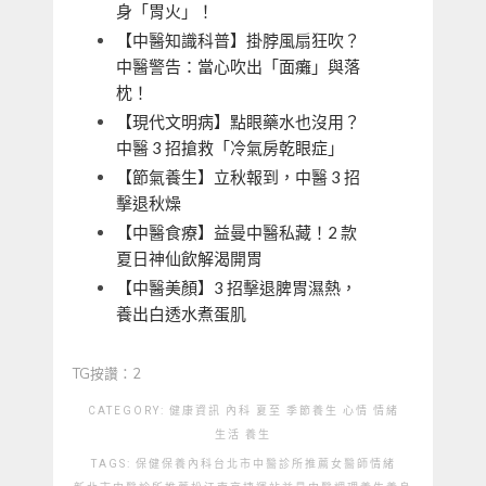
身「胃火」！
【中醫知識科普】掛脖風扇狂吹？
中醫警告：當心吹出「面癱」與落
枕！
【現代文明病】點眼藥水也沒用？
中醫 3 招搶救「冷氣房乾眼症」
【節氣養生】立秋報到，中醫 3 招
擊退秋燥
【中醫食療】益曼中醫私藏！2 款
夏日神仙飲解渴開胃
【中醫美顏】3 招擊退脾胃濕熱，
養出白透水煮蛋肌
TG按讚：2
CATEGORY:
健康資訊
內科
夏至
季節養生
心情
情緒
生活
養生
TAGS:
保健
保養
內科
台北市中醫診所推薦
女醫師
情緒