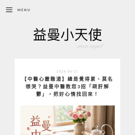
MENU
2026-06-27
【中醫心靈雞湯】總是覺得累、莫名
想哭？益曼中醫教您3招「疏肝解
鬱」，把好心情找回來！