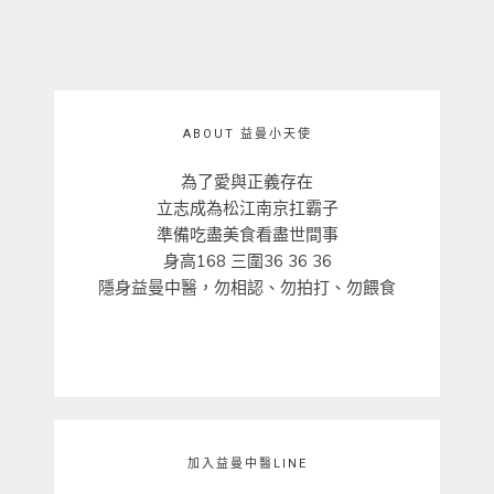
ABOUT 益曼小天使
為了愛與正義存在
立志成為松江南京扛霸子
準備吃盡美食看盡世間事
身高168 三圍36 36 36
隱身益曼中醫，勿相認、勿拍打、勿餵食
加入益曼中醫LINE