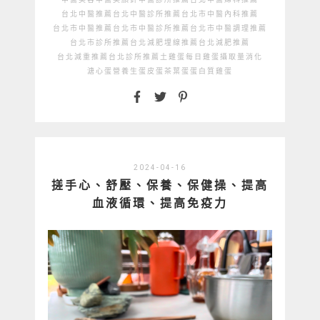
台北中醫推薦
台北中醫診所推薦
台北市中醫內科推薦
台北市中醫推薦
台北市中醫診所推薦
台北市中醫調理推薦
台北市診所推薦
台北減肥埋線推薦
台北減肥推薦
台北減重推薦
台北診所推薦
土雞蛋
每日雞蛋攝取量
消化
溏心蛋
營養
生蛋
皮蛋
茶葉蛋
蛋白質
雞蛋
2024-04-16
搓手心、舒壓、保養、保健操、提高
血液循環、提高免疫力