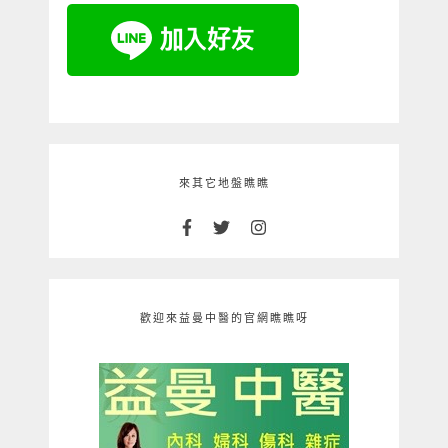
來其它地盤瞧瞧
歡迎來益曼中醫的官網瞧瞧呀