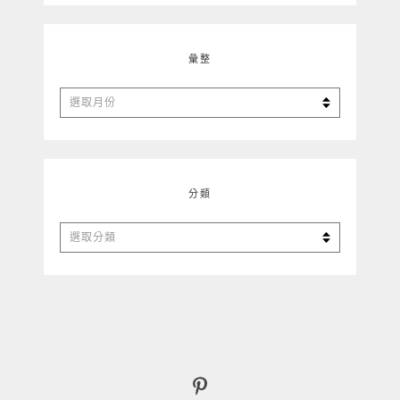
彙整
彙
整
分類
分
類