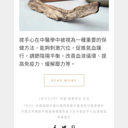
搓手心在中醫學中被視為一種重要的保
健方法，能夠刺激穴位，促進氣血運
行，調節陰陽平衡，改善血液循環、提
高免疫力、緩解壓力等。
READ MORE
CATEGORY:
保健
健康資訊
生活
TAGS:
中藥調理
中醫
中醫師推薦
中醫美容
中醫美顏針
中醫診所推薦
中醫醫美
健康
免疫力
女中醫
搓手心
血液循環
食補
養生