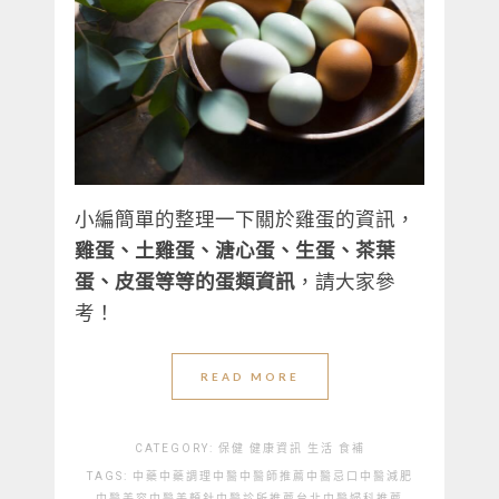
小編簡單的整理一下關於雞蛋的資訊，
雞蛋、土雞蛋、溏心蛋、生蛋、茶葉
蛋、皮蛋等等的蛋類資訊
，請大家參
考！
READ MORE
CATEGORY:
保健
健康資訊
生活
食補
TAGS:
中藥
中藥調理
中醫
中醫師推薦
中醫忌口
中醫減肥
中醫美容
中醫美顏針
中醫診所推薦
台北中醫婦科推薦