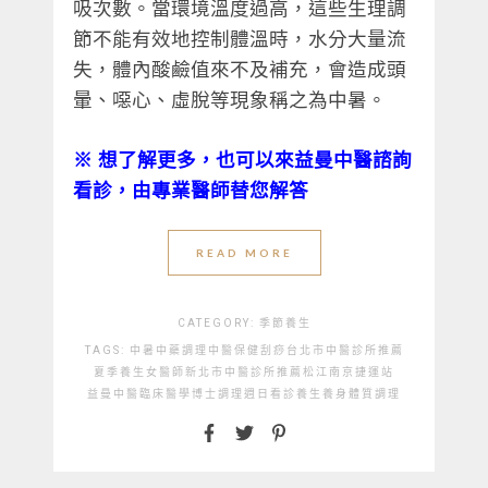
吸次數。當環境溫度過高，這些生理調
節不能有效地控制體溫時，水分大量流
失，體內酸鹼值來不及補充，會造成頭
暈、噁心、虛脫等現象稱之為中暑。
※ 想了解更多，也可以來益曼中醫諮詢
看診，由專業醫師替您解答
READ MORE
CATEGORY:
季節養生
TAGS:
中暑
中藥調理
中醫
保健
刮痧
台北市中醫診所推薦
夏季養生
女醫師
新北市中醫診所推薦
松江南京捷運站
益曼中醫
臨床醫學博士
調理
週日看診
養生
養身
體質調理