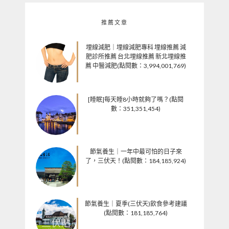
推薦文章
埋線減肥｜埋線減肥專科 埋線推薦 減
肥診所推薦 台北埋線推薦 新北埋線推
薦 中醫減肥(點閱數：3,994,001,769)
[睡眠]每天睡8小時就夠了嗎？(點閱
數：351,351,454)
節氣養生｜一年中最可怕的日子來
了，三伏天！(點閱數：184,185,924)
節氣養生｜夏季(三伏天)飲食參考建議
(點閱數：181,185,764)