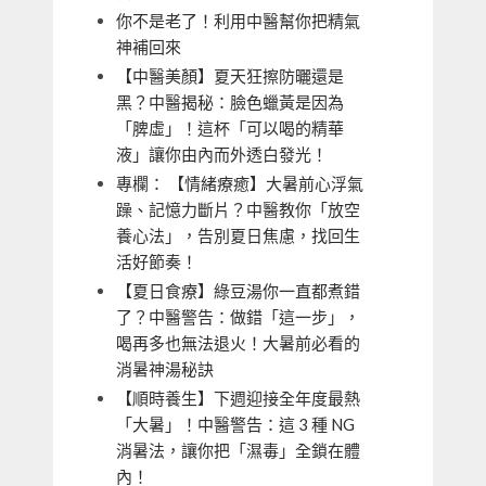
你不是老了！利用中醫幫你把精氣
神補回來
【中醫美顏】夏天狂擦防曬還是
黑？中醫揭秘：臉色蠟黃是因為
「脾虛」！這杯「可以喝的精華
液」讓你由內而外透白發光！
專欄： 【情緒療癒】大暑前心浮氣
躁、記憶力斷片？中醫教你「放空
養心法」，告別夏日焦慮，找回生
活好節奏！
【夏日食療】綠豆湯你一直都煮錯
了？中醫警告：做錯「這一步」，
喝再多也無法退火！大暑前必看的
消暑神湯秘訣
【順時養生】下週迎接全年度最熱
「大暑」！中醫警告：這 3 種 NG
消暑法，讓你把「濕毒」全鎖在體
內！