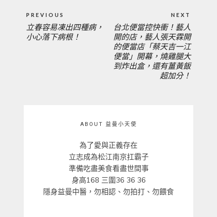
文
PREVIOUS
NEXT
章
立春容易凍出四種病，
台北便當控快衝！藝人
PREVIOUS
NEXT
導
小心落下病根！
開的店，藝人張天霖開
覽
的便當店「蔡天吉一江
POST:
POST:
便當」開幕，燒雞腿大
到炸出盒，還有薑黃飯
超加分！
ABOUT 益曼小天使
為了愛與正義存在
立志成為松江南京扛霸子
準備吃盡美食看盡世間事
身高168 三圍36 36 36
隱身益曼中醫，勿相認、勿拍打、勿餵食