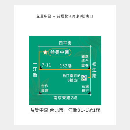
益曼中醫 – 捷運松江南京8號出口
益曼中醫 台北市一江街31-1號1樓