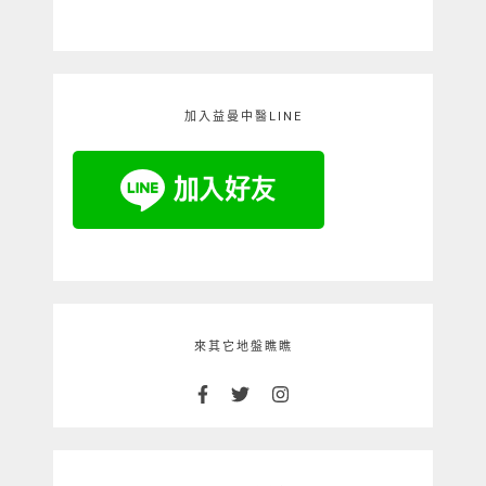
加入益曼中醫LINE
來其它地盤瞧瞧