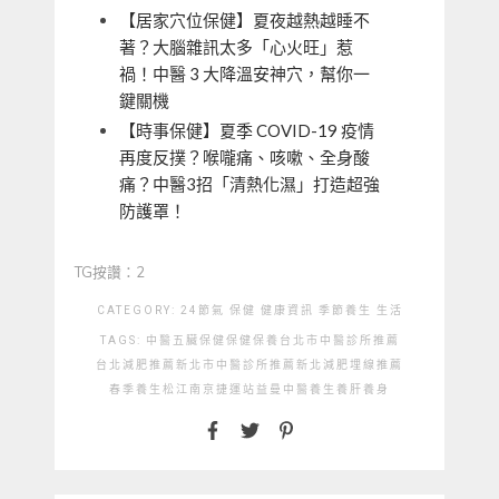
【居家穴位保健】夏夜越熱越睡不
著？大腦雜訊太多「心火旺」惹
禍！中醫 3 大降溫安神穴，幫你一
鍵關機
【時事保健】夏季 COVID-19 疫情
再度反撲？喉嚨痛、咳嗽、全身酸
痛？中醫3招「清熱化濕」打造超強
防護罩！
TG按讚：2
CATEGORY:
24節氣
保健
健康資訊
季節養生
生活
TAGS:
中醫
五臟保健
保健
保養
台北市中醫診所推薦
台北減肥推薦
新北市中醫診所推薦
新北減肥埋線推薦
春季養生
松江南京捷運站
益曼中醫
養生
養肝
養身