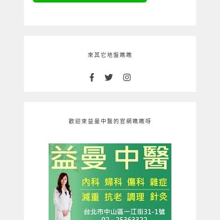
來其它地盤瞧瞧
歡迎來益曼中醫的官網瞧瞧呀