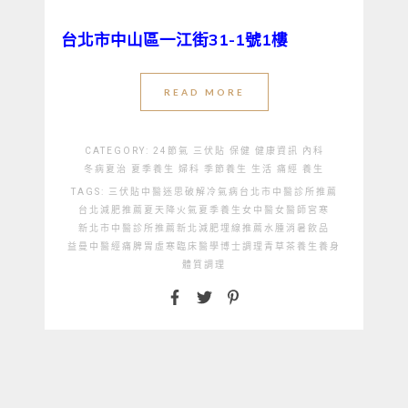
台北市中山區一江街31-1號1樓
READ MORE
CATEGORY:
24節氣
三伏貼
保健
健康資訊
內科
冬病夏治
夏季養生
婦科
季節養生
生活
痛經
養生
TAGS:
三伏貼
中醫迷思破解
冷氣病
台北市中醫診所推薦
台北減肥推薦
夏天降火氣
夏季養生
女中醫
女醫師
宮寒
新北市中醫診所推薦
新北減肥埋線推薦
水腫
消暑飲品
益曼中醫
經痛
脾胃虛寒
臨床醫學博士
調理
青草茶
養生
養身
體質調理