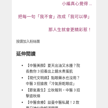
小編真心覺得 …
把每一句「我不會」改成「我可以學」
那人生就會更精彩惹！
按讚加入粉絲團
延伸閱讀
【中醫美顏】夏天出油又水腫？院
長教你 3 招養出上鏡水煮蛋肌
【現代文明病】點眼藥水也沒用？
中醫 3 招搶救「冷氣房乾眼症」
【節氣養生】立秋報到，中醫 3 招
擊退秋燥
【中醫食療】益曼中醫私藏！2 款
夏日神仙飲解渴開胃