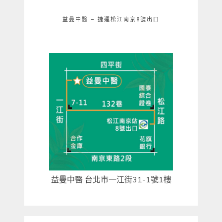
益曼中醫 – 捷運松江南京8號出口
益曼中醫 台北市一江街31-1號1樓