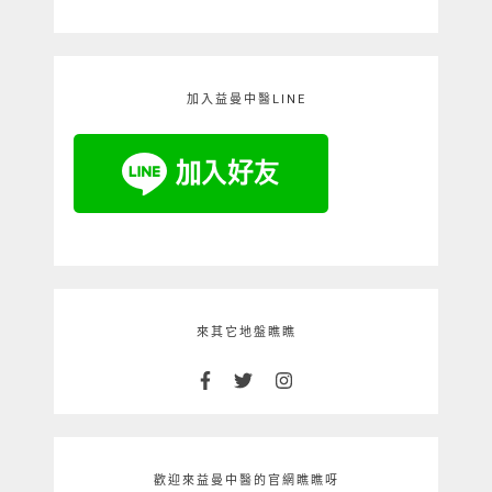
加入益曼中醫LINE
來其它地盤瞧瞧
歡迎來益曼中醫的官網瞧瞧呀