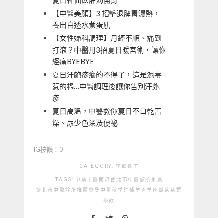
【中醫美顏】3 招擊退脾胃濕熱，
養出白透水煮蛋肌
【女性婦科調理】月經不順、痛到
打滾？中醫用3招夏日暖宮術，讓你
經痛BYEBYE
夏日汗皰疹癢的不得了，這是濕毒
惹的禍…中醫調理後讓你告別汗皰
疹
夏日高溫，中醫教你夏日不口乾舌
燥、尿少色深及便祕
TG按讚：0
CATEGORY:
季節養生
TAGS:
中藥
中醫
南瓜
台北市中醫診所推薦
新北市中醫診所推薦
益曼中醫
秋季進補
羊肉
羊肉爐
茶
茶葉
茶飲