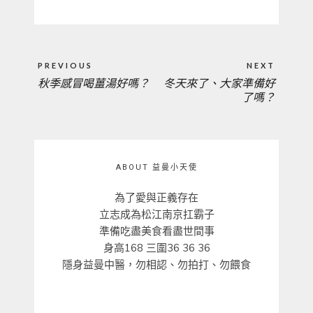
文
PREVIOUS
NEXT
章
秋季感冒喝薑湯好嗎？
冬天來了、大家準備好
PREVIOUS
NEXT
導
了嗎？
覽
POST:
POST:
ABOUT 益曼小天使
為了愛與正義存在
立志成為松江南京扛霸子
準備吃盡美食看盡世間事
身高168 三圍36 36 36
隱身益曼中醫，勿相認、勿拍打、勿餵食