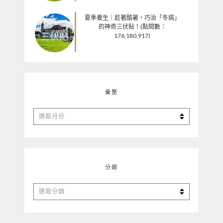
夏季養生｜趁著酷暑，巧治「冬病」
的神奇三伏貼！(點閱數：
176,180,917)
彙整
彙
整
分類
分
類