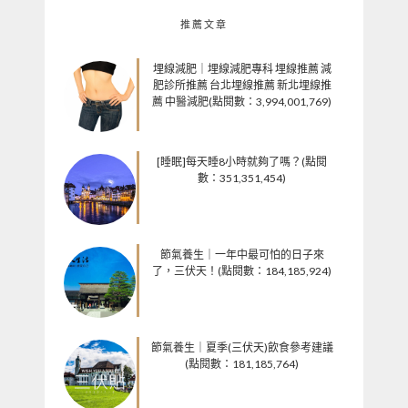
推薦文章
埋線減肥｜埋線減肥專科 埋線推薦 減
肥診所推薦 台北埋線推薦 新北埋線推
薦 中醫減肥(點閱數：3,994,001,769)
[睡眠]每天睡8小時就夠了嗎？(點閱
數：351,351,454)
節氣養生｜一年中最可怕的日子來
了，三伏天！(點閱數：184,185,924)
節氣養生｜夏季(三伏天)飲食參考建議
(點閱數：181,185,764)