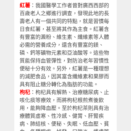
紅薯
：我國醫學工作者曾對廣西西部的
百歲老人之鄉進行調查，發現此地的長
壽老人有一個共同的特點，就是習慣每
日食紅薯，甚至將其作為主食。紅薯含
有豐富的澱粉、維生素、纖維素等人體
必需的營養成分，還含有豐富的鎂、
磷、鈣等礦物元素和亞油酸等。這些物
質能保持血管彈性，對防治老年習慣性
便秘十分有效。另外，紅薯是一種理想
的減肥食品，因其富含纖維素和果膠而
具有阻止糖分轉化為脂肪的功能。
枸杞
：枸杞具有解熱、治療糖尿病、止
咳化痰等療效，而將枸杞根煎煮後飲
用，能夠降血壓。至於枸杞茶則具有治
療體質虛寒、性冷感、健胃、肝腎疾
病、肺結核、便秘、失眠、低血壓、貧