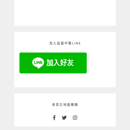
加入益曼中醫LINE
來其它地盤瞧瞧