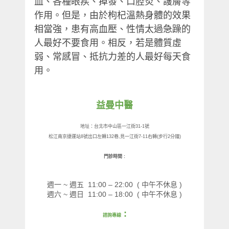
血、各種眼疾、掉發、口腔炎、護膚等
作用。但是，由於枸杞溫熱身體的效果
相當強，患有高血壓、性情太過急躁的
人最好不要食用。相反，若是體質虛
弱、常感冒、抵抗力差的人最好每天食
用。
益曼中醫
地址：台北市中山區一江街
31-1
號
松江南京捷運站
8
號出口左轉
132
巷
,
見一江街
7-11
右轉
(
步行
2
分鐘
)
門診時間
:
~
11:00 – 22:00 (
)
週一
週五
中午不休息
~
11:00 – 18:00
(
)
週六
週日
中午不休息
:
諮詢專線