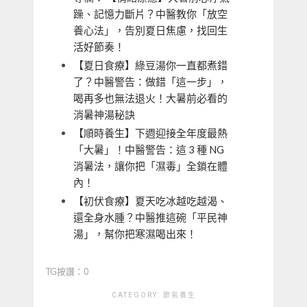
躁、記憶力斷片？中醫教你「放空
養心法」，告別夏日焦慮，找回生
活好節奏！
【夏日食療】綠豆湯你一直都煮錯
了？中醫警告：做錯「這一步」，
喝再多也無法退火！大暑前必看的
消暑神湯秘訣
【順時養生】下週迎接全年度最熱
「大暑」！中醫警告：這 3 種 NG
消暑法，讓你把「濕毒」全鎖在體
內！
【初伏食療】夏天吃冰越吃越渴、
還全身水腫？中醫推這碗「平民神
湯」，幫你把寒濕喝出來！
TG按讚：0
CATEGORY:
節氣養生