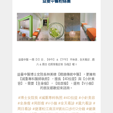
益曼中醫粉絲團
益曼中醫
一周【
7
】日
,
【中午】
&
【下午】 不休息
,
全天看診
,
週
六
&
周日 也照常看診到【
6
點】喔
!!
益曼中醫博士女院長林美棣【精通傳統中醫】，更擁有
【減重專科醫師執照】，擅長【
4D
拉提】與【小針美
容】，需要【全身瘦】，【局部瘦】，還有【
V
小臉】
的朋友都歡迎來諮詢。
#
博士女院長
#
減重專科執照
#4D
拉提
#
小針美容
#
全身瘦
#
局部瘦
#V
小臉
#
全天看診
#
週六看診
#
周日看診
#
捷運松江南京
8
號出口步行
2
分鐘
#
健康