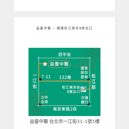
益曼中醫 – 捷運松江南京8號出口
益曼中醫 台北市一江街31-1號1樓