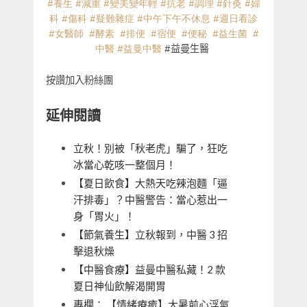
#
養生
#
減重
#
變美變年輕
#
抗老
#
調理
#
針灸
#
婦
科
#
傷科
#
疑難雜症
#
中午下午不休息
#
週日看診
#
女醫師
#
酵素
#
排便
#
宿便
#
便秘
#
益生菌
#
中醫
#
益曼中醫
#
益曼生醫
按讚加入粉絲團
延伸閱讀
立秋！別被「秋老虎」騙了，狂吃
冰當心乾咳一整個月！
【夏日飲食】大熱天吃辣泡麵「逼
汗排毒」？中醫警告：當心惹出一
身「胃火」！
【節氣養生】立秋報到，中醫 3 招
擊退秋燥
【中醫食療】益曼中醫私藏！2 款
夏日神仙飲解渴開胃
專欄： 【情緒療癒】大暑前心浮氣