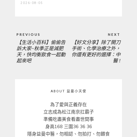
2026-08-05
文
PREVIOUS
NEXT
章
【生活小百科】偷偷告
【好文分享】除了開刀
PREVIOUS
NEXT
導
訴大家~秋季正是減肥
手術、化學治療之外，
覽
天，快均衡飲食一起動
你還有更好的選擇：中
POST:
POST:
起來吧
醫 !
ABOUT 益曼小天使
為了愛與正義存在
立志成為松江南京扛霸子
準備吃盡美食看盡世間事
身高168 三圍36 36 36
隱身益曼中醫，勿相認、勿拍打、勿餵食