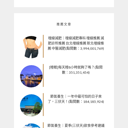
推薦文章
埋線減肥｜埋線減肥專科 埋線推薦 減
肥診所推薦 台北埋線推薦 新北埋線推
薦 中醫減肥(點閱數：3,994,001,769)
[睡眠]每天睡8小時就夠了嗎？(點閱
數：351,351,454)
節氣養生｜一年中最可怕的日子來
了，三伏天！(點閱數：184,185,924)
節氣養生｜夏季(三伏天)飲食參考建議