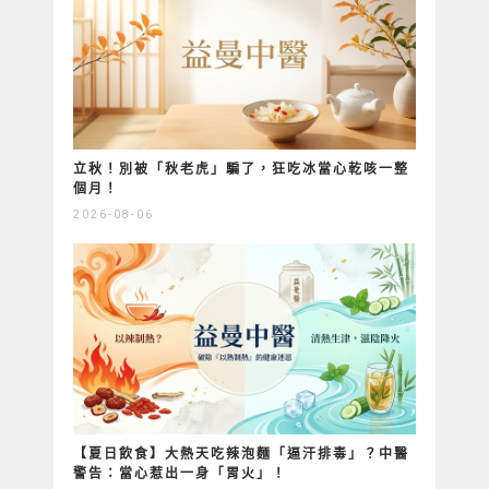
立秋！別被「秋老虎」騙了，狂吃冰當心乾咳一整
個月！
2026-08-06
【夏日飲食】大熱天吃辣泡麵「逼汗排毒」？中醫
警告：當心惹出一身「胃火」！