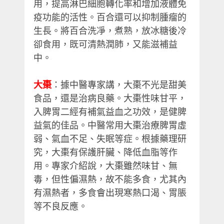
用，提高淋巴細胞轉化率和增加液體免
疫功能的活性。百合還可以抑制腫瘤的
生長。將百合洗凈，煮熟，放冰糖後冷
卻食用，既可清熱潤肺，又能滋補益
中。
大棗
：據中醫專家講，大棗不光是甜美
食品，還是治病良藥。大棗性味甘平，
入脾胃二經有補氣益血之功效，是健脾
益氣的佳品。中醫常用大棗治療脾胃虛
弱、氣血不足、失眠等症。根據藥理研
究，大棗有保護肝臟、降低血脂等作
用。專家介紹說，大棗雖然味甘、無
毒，但性偏濕熱，故不能多食，尤其內
有濕熱者，多食會出現寒熱口渴、胃脹
等不良反應。