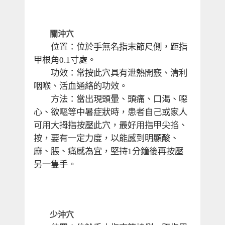
　　關沖穴
　　位置：位於手無名指末節尺側，距指
甲根角
寸處。
0.1
　　功效：常按此穴具有泄熱開竅、清利
咽喉、活血通絡的功效。
　　方法：當出現頭暈、頭痛、口渴、噁
心、欲嘔等中暑症狀時，患者自己或家人
可用大拇指按壓此穴，最好用指甲尖掐、
按，要有一定力度，以能感到明顯酸、
麻、脹、痛感為宜，堅持
分鐘後再按壓
1
另一隻手。
　　少沖穴