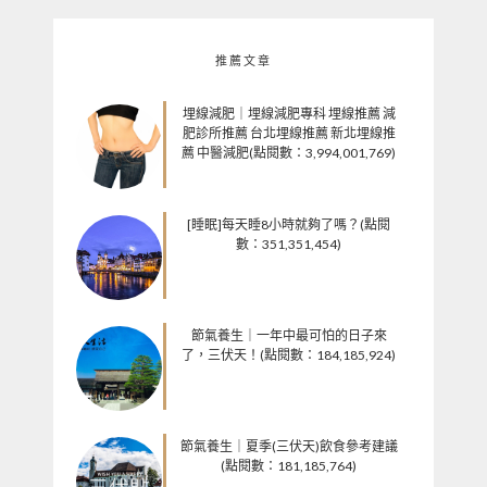
推薦文章
埋線減肥｜埋線減肥專科 埋線推薦 減
肥診所推薦 台北埋線推薦 新北埋線推
薦 中醫減肥(點閱數：3,994,001,769)
[睡眠]每天睡8小時就夠了嗎？(點閱
數：351,351,454)
節氣養生｜一年中最可怕的日子來
了，三伏天！(點閱數：184,185,924)
節氣養生｜夏季(三伏天)飲食參考建議
(點閱數：181,185,764)