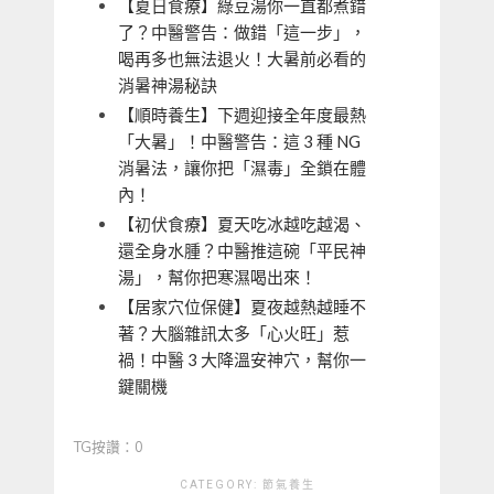
【夏日食療】綠豆湯你一直都煮錯
了？中醫警告：做錯「這一步」，
喝再多也無法退火！大暑前必看的
消暑神湯秘訣
【順時養生】下週迎接全年度最熱
「大暑」！中醫警告：這 3 種 NG
消暑法，讓你把「濕毒」全鎖在體
內！
【初伏食療】夏天吃冰越吃越渴、
還全身水腫？中醫推這碗「平民神
湯」，幫你把寒濕喝出來！
【居家穴位保健】夏夜越熱越睡不
著？大腦雜訊太多「心火旺」惹
禍！中醫 3 大降溫安神穴，幫你一
鍵關機
TG按讚：0
CATEGORY:
節氣養生