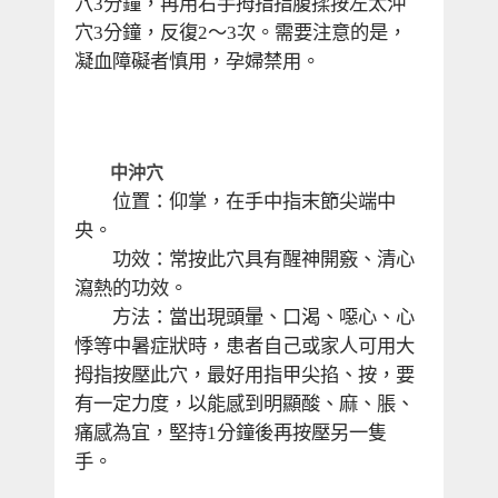
穴
分鐘，再用右手拇指指腹揉按左太沖
3
穴
分鐘，反復
～
次。需要注意的是，
3
2
3
凝血障礙者慎用，孕婦禁用。
　　中沖穴
　　位置：仰掌，在手中指末節尖端中
央。
　　功效：常按此穴具有醒神開竅、清心
瀉熱的功效。
　　方法：當出現頭暈、口渴、噁心、心
悸等中暑症狀時，患者自己或家人可用大
拇指按壓此穴，最好用指甲尖掐、按，要
有一定力度，以能感到明顯酸、麻、脹、
痛感為宜，堅持
分鐘後再按壓另一隻
1
手。