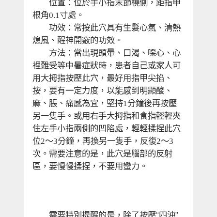
　　位置：位於手小指末節橈側，距指甲
根角
寸處。
0.1
　　功效：常按此穴具有生髮心氣、清熱
熄風、醒神開竅的功效。
　　方法：當出現頭暈、口渴、噁心、心
裡難受等中暑症狀時，患者自己或家人可
用大拇指按壓此穴，最好用指甲尖掐、
按，要有一定力度，以能感到明顯酸、
麻、脹、痛感為宜，堅持
分鐘後再按壓
1
另一隻手。或用右手大拇指和食指輕輕夾
住左手小指兩側的凹陷處，輕輕揉捏此穴
位
～
分鐘，再換另一隻手，反復
～
2
3
2
3
次。需要注意的是，此穴是腦部的反射
區，要慢慢揉捏，不要用蠻力。
　　需要特別提醒的是，除了按壓“四沖”