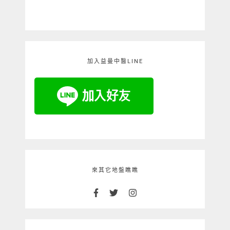
加入益曼中醫LINE
來其它地盤瞧瞧