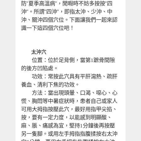
防“夏季高溫病”，閒暇時不妨多按按“四
沖”。所謂“四沖”，即指太沖、少沖、中
沖、關沖四個穴位。下面讓我們一起來認
識一下這四個穴位吧！
　　太沖穴
　　位置：位於足背側，當第
蹠骨間隙
1
的後方凹陷處。
　　功效：常按此穴具有平肝瀉熱、疏肝
養血、清利下焦的功效。
　　方法：當出現頭暈、口渴、噁心、心
慌、胸悶等中暑症狀時，患者自己或家人
可用大拇指按壓此穴，最好用指甲尖掐、
按，要有一定力度，以能感到明顯酸、
麻、脹、痛感為宜，堅持
分鐘後再按壓
1
另一隻腳。或用左手拇指指腹揉按右太沖