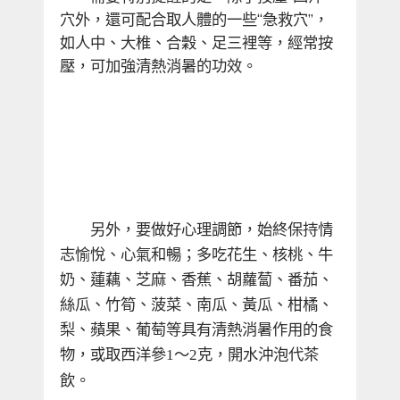
穴外，還可配合取人體的一些“急救穴”，
如人中、大椎、合穀、足三裡等，經常按
壓，可加強清熱消暑的功效。
　　另外，要做好心理調節，始終保持情
志愉悅、心氣和暢；多吃花生、核桃、牛
奶、蓮藕、芝麻、香蕉、胡蘿蔔、番茄、
絲瓜、竹筍、菠菜、南瓜、黃瓜、柑橘、
梨、蘋果、葡萄等具有清熱消暑作用的食
物，或取西洋參
～
克，開水沖泡代茶
1
2
飲。