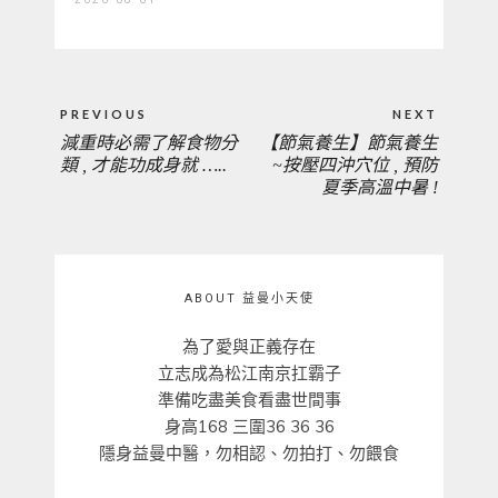
文
PREVIOUS
NEXT
章
減重時必需了解食物分
【節氣養生】節氣養生
PREVIOUS
NEXT
導
類 , 才能功成身就 …..
~按壓四沖穴位 , 預防
覽
夏季高溫中暑 !
POST:
POST:
ABOUT 益曼小天使
為了愛與正義存在
立志成為松江南京扛霸子
準備吃盡美食看盡世間事
身高168 三圍36 36 36
隱身益曼中醫，勿相認、勿拍打、勿餵食