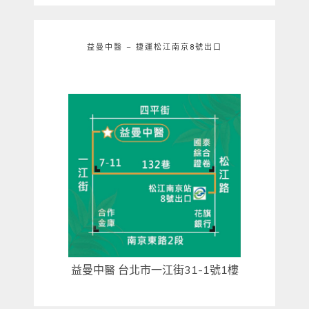
益曼中醫 – 捷運松江南京8號出口
益曼中醫 台北市一江街31-1號1樓