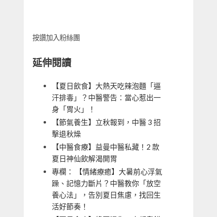
按讚加入粉絲團
延伸閱讀
【夏日飲食】大熱天吃辣泡麵「逼
汗排毒」？中醫警告：當心惹出一
身「胃火」！
【節氣養生】立秋報到，中醫 3 招
擊退秋燥
【中醫食療】益曼中醫私藏！2 款
夏日神仙飲解渴開胃
專欄： 【情緒療癒】大暑前心浮氣
躁、記憶力斷片？中醫教你「放空
養心法」，告別夏日焦慮，找回生
活好節奏！