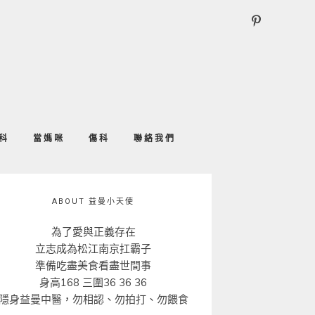
科
當媽咪
傷科
聯絡我們
ABOUT 益曼小天使
為了愛與正義存在
立志成為松江南京扛霸子
準備吃盡美食看盡世間事
身高168 三圍36 36 36
隱身益曼中醫，勿相認、勿拍打、勿餵食