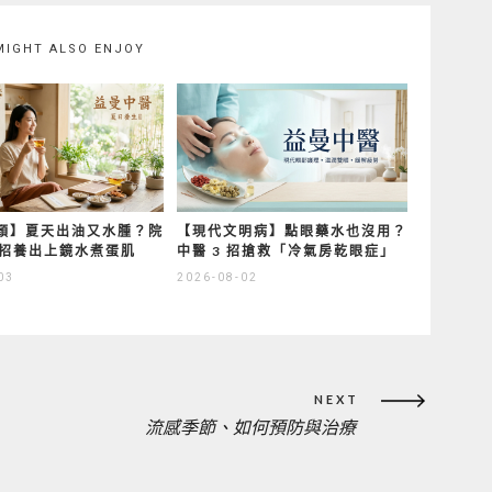
MIGHT ALSO ENJOY
顏】夏天出油又水腫？院
【現代文明病】點眼藥水也沒用？
3 招養出上鏡水煮蛋肌
中醫 3 招搶救「冷氣房乾眼症」
03
2026-08-02
NEXT
流感季節、如何預防與治療
NEXT
POST: