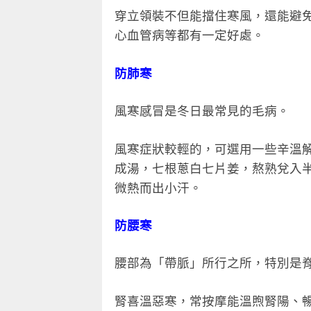
穿立領裝不但能擋住寒風，還能避
心血管病等都有一定好處。
防肺寒
風寒感冒是冬日最常見的毛病。
風寒症狀較輕的，可選用一些辛溫
成湯，七根蔥白七片姜，熬熟兌入
微熱而出小汗。
防腰寒
腰部為「帶脈」所行之所，特別是
腎喜溫惡寒，常按摩能溫煦腎陽、