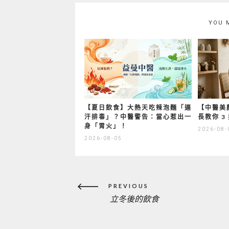
YOU 
【夏日飲食】大熱天吃辣泡麵「逼
【中醫美
汗排毒」？中醫警告：當心惹出一
長教你 
身「胃火」！
2026-08-
2026-08-05
文
PREVIOUS
章
立冬後的飲食
PREVIOUS
導
覽
POST: