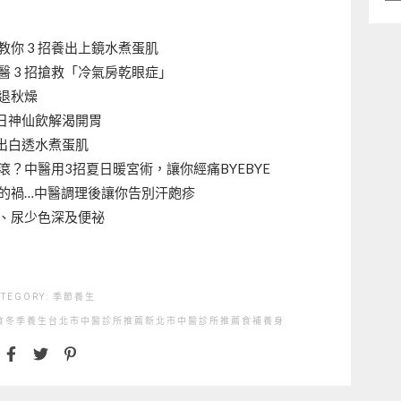
類
你 3 招養出上鏡水煮蛋肌
 3 招搶救「冷氣房乾眼症」
擊退秋燥
日神仙飲解渴開胃
出白透水煮蛋肌
？中醫用3招夏日暖宮術，讓你經痛BYEBYE
的禍…中醫調理後讓你告別汗皰疹
、尿少色深及便祕
ATEGORY:
季節養生
食
冬季養生
台北市中醫診所推薦
新北市中醫診所推薦
食補
養身