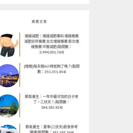
推薦文章
埋線減肥｜埋線減肥專科 埋線推薦
減肥診所推薦 台北埋線推薦 新北埋
線推薦 中醫減肥(點閱數：
3,994,001,769)
[睡眠]每天睡8小時就夠了嗎？(點閱
數：351,351,454)
節氣養生｜一年中最可怕的日子來
了，三伏天！(點閱數：
184,185,924)
節氣養生｜夏季(三伏天)飲食參考
建議(點閱數：181,185,764)