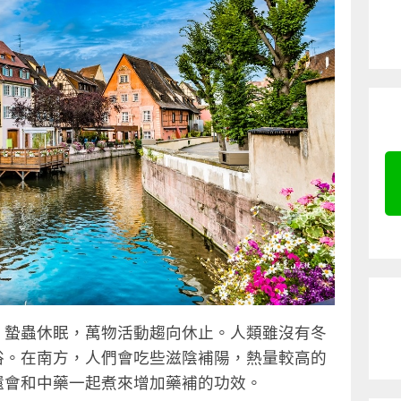
，蟄蟲休眠，萬物活動趨向休止。人類雖沒有冬
俗。在南方，人們會吃些滋陰補陽，熱量較高的
還會和中藥一起煮來增加藥補的功效。