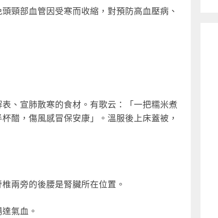
免頭頸部血管因受寒而收縮，對預防高血壓病、
解表、宣肺散寒的食材。有歌云：「一把糯米煮
半杯醋，傷風感冒保安康」。溫服後上床蓋被，
脊椎兩旁的後腰是腎臟所在位置。
暢達氣血。