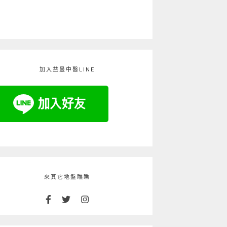
加入益曼中醫LINE
來其它地盤瞧瞧