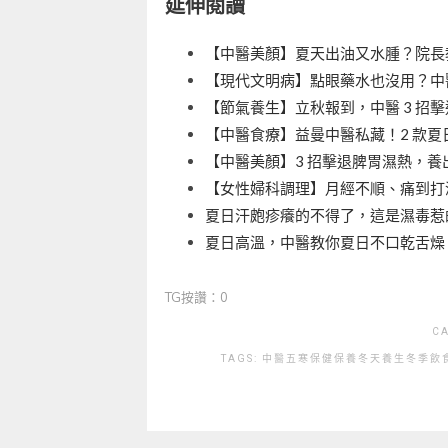
延伸閱讀
【中醫美顏】夏天出油又水腫？院長教
【現代文明病】點眼藥水也沒用？中醫
【節氣養生】立秋報到，中醫 3 招
【中醫食療】益曼中醫私藏！2 款夏
【中醫美顏】3 招擊退脾胃濕熱，養
【女性婦科調理】月經不順、痛到打滾
夏日汗皰疹癢的不得了，這是濕毒惹
夏日高溫，中醫教你夏日不口乾舌燥
TG按讚：0
C
TAGS:
中醫
五寒
保健
保養
冬天養生
冬季飲