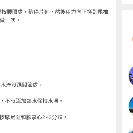
緊按腰眼處，稍停片刻，然後用力向下搓到尾椎
各做一次。
，水淹沒踝關節處。
鐘，不時添加熱水保持水溫。
按摩足趾和腳掌心2~3分鐘。