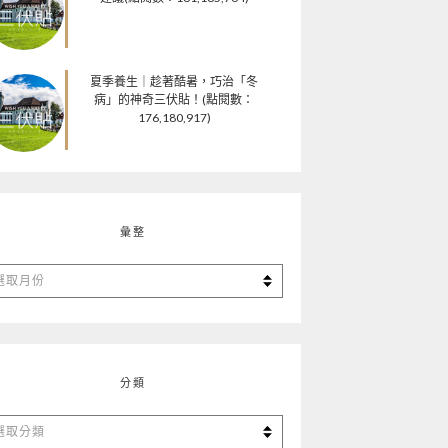
夏季養生｜趁著酷暑，巧治「冬
病」的神奇三伏貼！(點閱數：
176,180,917)
彙整
分類