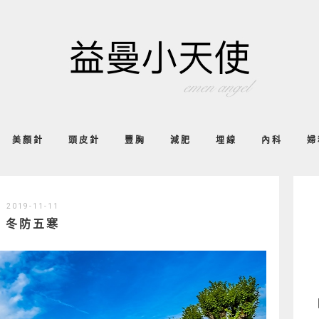
美顏針
頭皮針
豐胸
減肥
埋線
內科
婦
2019-11-11
冬防五寒