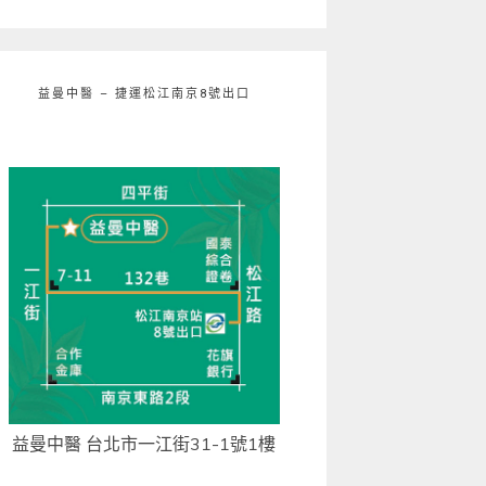
益曼中醫 – 捷運松江南京8號出口
益曼中醫 台北市一江街31-1號1樓