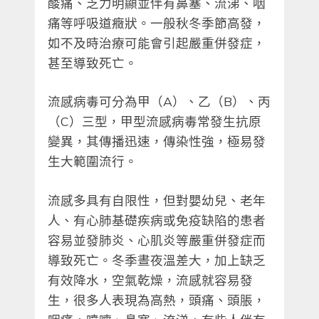
酸痛、乏力明顯並伴有鼻塞、流涕、咽
痛等呼吸道癥狀。一般秋冬季節高發，
如不及時治療可能會引起嚴重併發症，
甚至導致死亡。
流感病毒可分為甲（A）、乙（B）、丙
（C）三型，甲型流感病毒常發生抗原
變異，其傳播迅速，傳染性強，極易發
生大範圍流行。
流感多具有自限性，但對嬰幼兒、老年
人、有心肺基礎疾病或免疫缺陷的患者
容易並發肺炎、心肌炎等嚴重併發症而
導致死亡。冬季晝夜溫差大，加上缺乏
有效降水，空氣乾燥，流感就容易發
生，很多人表現為高熱，頭痛、頭脹，