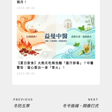
個月！
2026-08-06
【夏日飲食】大熱天吃辣泡麵「逼汗排毒」？中醫
警告：當心惹出一身「胃火」！
2026-08-05
文
PREVIOUS
NEXT
章
冬防五寒
冬令進補、開春打虎
PREVIOUS
NEXT
導