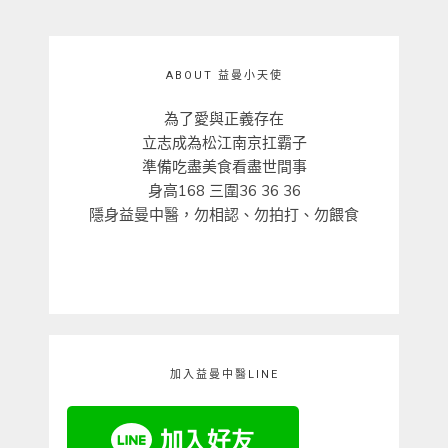
覽
POST:
POST:
ABOUT 益曼小天使
為了愛與正義存在
立志成為松江南京扛霸子
準備吃盡美食看盡世間事
身高168 三圍36 36 36
隱身益曼中醫，勿相認、勿拍打、勿餵食
加入益曼中醫LINE