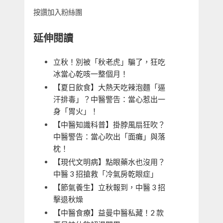
按讚加入粉絲團
延伸閱讀
立秋！別被「秋老虎」騙了，狂吃
冰當心乾咳一整個月！
【夏日飲食】大熱天吃辣泡麵「逼
汗排毒」？中醫警告：當心惹出一
身「胃火」！
【中醫知識科普】掛脖風扇狂吹？
中醫警告：當心吹出「面癱」與落
枕！
【現代文明病】點眼藥水也沒用？
中醫 3 招搶救「冷氣房乾眼症」
【節氣養生】立秋報到，中醫 3 招
擊退秋燥
【中醫食療】益曼中醫私藏！2 款