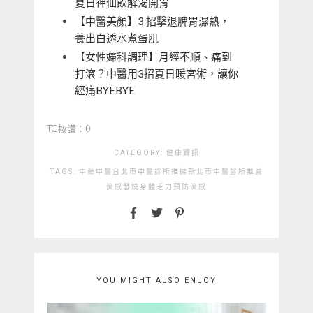
夏日神仙飲解渴開胃
【中醫美顏】3 招擊退脾胃濕熱，
養出白透水煮蛋肌
【女性婦科調理】月經不順、痛到
打滾？中醫用3招夏日暖宮術，讓你
經痛BYEBYE
TG按讚：0
CATEGORY:
健康資訊
TAGS:
中藥
中醫
台北市中醫診所推薦
新北市中醫診所推薦
流感
發燒
身體乏力
預防流感
YOU MIGHT ALSO ENJOY