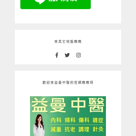
來其它地盤瞧瞧
歡迎來益曼中醫的官網瞧瞧呀