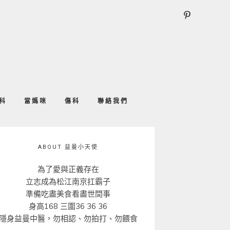
科
當媽咪
傷科
聯絡我們
ABOUT 益曼小天使
為了愛與正義存在
立志成為松江南京扛霸子
準備吃盡美食看盡世間事
身高168 三圍36 36 36
隱身益曼中醫，勿相認、勿拍打、勿餵食