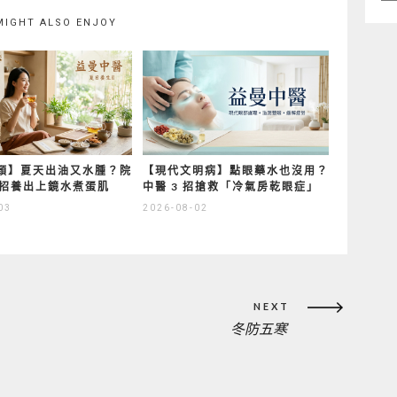
類
MIGHT ALSO ENJOY
顏】夏天出油又水腫？院
【現代文明病】點眼藥水也沒用？
3 招養出上鏡水煮蛋肌
中醫 3 招搶救「冷氣房乾眼症」
03
2026-08-02
NEXT
冬防五寒
NEXT
POST: