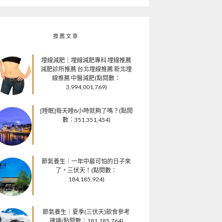
推薦文章
埋線減肥｜埋線減肥專科 埋線推薦
減肥診所推薦 台北埋線推薦 新北埋
線推薦 中醫減肥(點閱數：
3,994,001,769)
[睡眠]每天睡8小時就夠了嗎？(點閱
數：351,351,454)
節氣養生｜一年中最可怕的日子來
了，三伏天！(點閱數：
184,185,924)
節氣養生｜夏季(三伏天)飲食參考
建議(點閱數：181,185,764)