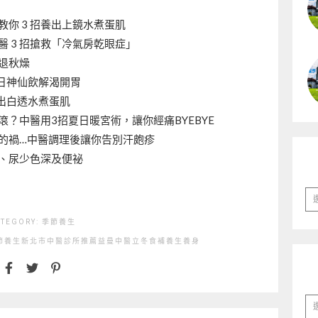
你 3 招養出上鏡水煮蛋肌
 3 招搶救「冷氣房乾眼症」
擊退秋燥
日神仙飲解渴開胃
出白透水煮蛋肌
？中醫用3招夏日暖宮術，讓你經痛BYEBYE
的禍…中醫調理後讓你告別汗皰疹
、尿少色深及便祕
彙
整
ATEGORY:
季節養生
節養生
新北市中醫診所推薦
益曼中醫
立冬
食補
養生
養身
分