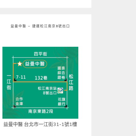
益曼中醫 – 捷運松江南京8號出口
益曼中醫 台北市一江街31-1號1樓