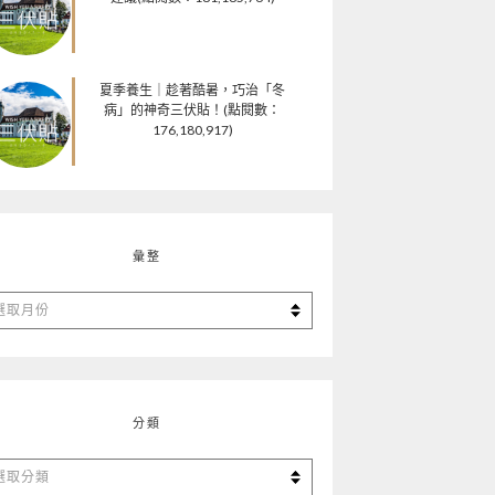
夏季養生｜趁著酷暑，巧治「冬
病」的神奇三伏貼！(點閱數：
176,180,917)
彙整
分類