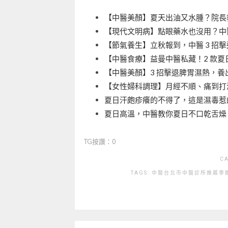
【中醫美顏】夏天出油又水腫？院長教
【現代文明病】點眼藥水也沒用？中醫
【節氣養生】立秋報到，中醫 3 招
【中醫食療】益曼中醫私藏！2 款夏
【中醫美顏】3 招擊退脾胃濕熱，養
【女性婦科調理】月經不順、痛到打滾
夏日汗皰疹癢的不得了，這是濕毒惹
夏日高溫，中醫教你夏日不口乾舌燥
TG按讚：0
C
TAGS:
中醫
台北市中醫診所推薦
季