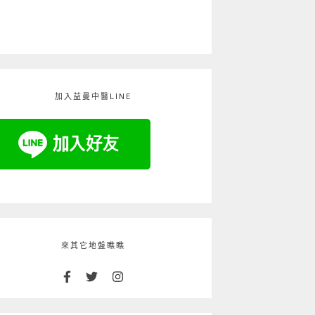
加入益曼中醫LINE
來其它地盤瞧瞧