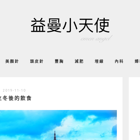
美顏針
頭皮針
豐胸
減肥
埋線
內科
婦
2019-11-10
立冬後的飲食