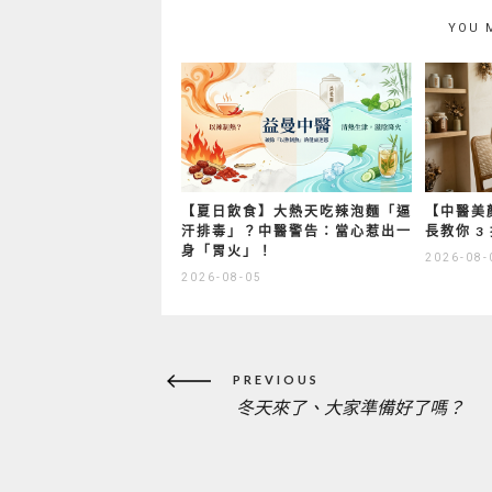
YOU 
【夏日飲食】大熱天吃辣泡麵「逼
【中醫美
汗排毒」？中醫警告：當心惹出一
長教你 
身「胃火」！
2026-08-
2026-08-05
文
PREVIOUS
章
冬天來了、大家準備好了嗎？
PREVIOUS
導
覽
POST: