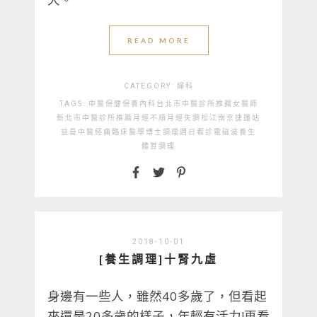
READ MORE
CATEGORY:
婦科
TAGS:
中醫
保健
保養
內科
台北市中醫診所推薦
女醫師
新北市中醫診所推薦
月經不順
月經失調
松江南京捷運站
益曼中醫
經痛
臨床醫學博士
調理
週日看診
電磁波
養生
體質調理
2018-10-01
[養生調理]十腎九虛
身邊有一些人，雖然40多歲了，但看起
來還是20多歲的樣子，年輕有活力!再看