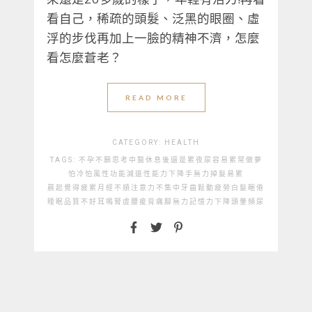
看自己，稀疏的頭髮、泛黑的眼圈、虛
浮的步伐再加上一臉的精神不濟，怎麼
看怎麼蒼老？
READ MORE
CATEGORY:
HEALTH
TAGS:
不孕
不願思考
中醫
休息後還是累
夜尿
容易累
常做夢
怕冷
怕風
性功能減退
性能力下降
手無力
掉髮
易累
晨起覺得疲累
月經不順
注意力不集中
牙齒鬆動
疲勞
白髮
睏倦
睡眠品質不好
耳鳴
腎虛
腰痠背痛
腳無力
記憶力下降
頭暈
頻尿