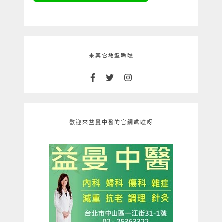
來其它地盤瞧瞧
歡迎來益曼中醫的官網瞧瞧呀