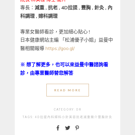
專長：
減重 , 抗老 , 4D拉提 , 豐胸 , 針灸 , 內
科調理 , 婦科調理
專業女醫師看診，更加細心貼心 !
日本健康網站主編 「松浦優子小姐」益曼中
醫相關報導
https://goo.gl/
※ 想了解更多，也可以來益曼中醫諮詢看
診，由專業醫師替您解答
READ MORE
CATEGORY:
DR
TAGS:
4D拉提
內科
婦科
小針美容
抗老
減重
簡介
豐胸
針灸