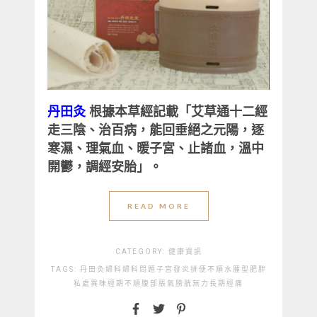
丹田灸
根據本草經記載「艾草通十二經
走三陰、治百病，能回垂絕之元陽，逐
寒濕、理氣血、暖子宮、止諸血，溫中
開鬱，調經安胎」。
READ MORE
CATEGORY:
健康資訊
TAGS:
丹田灸
婦科
婦科問題
子宮發炎
排便不順
水腫型肥胖
私處異味
經期不順
腹部脹氣
膀胱無力
長期經痛