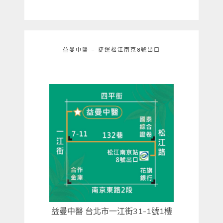
益曼中醫 – 捷運松江南京8號出口
益曼中醫 台北市一江街31-1號1樓