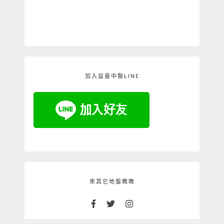
加入益曼中醫LINE
來其它地盤瞧瞧