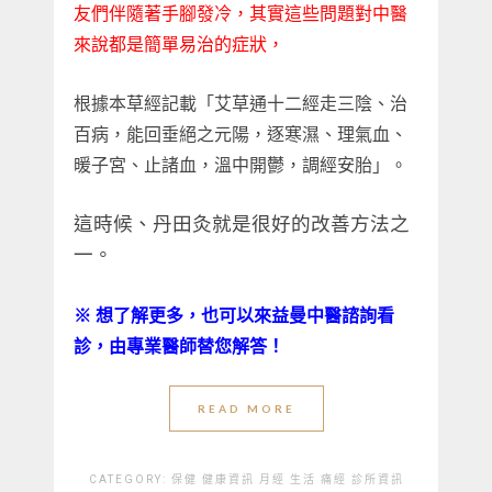
友們伴隨著手腳發冷，其實這些問題對中醫
來說都是簡單易治的症狀，
根據本草經記載「艾草通十二經走三陰、治
百病，能回垂絕之元陽，逐寒濕、理氣血、
暖子宮、止諸血，溫中開鬱，調經安胎」。
這時候、丹田灸就是很好的改善方法之
一。
※
想了解更多，也可以來益曼中醫諮詢看
診，由專業醫師替您解答！
READ MORE
CATEGORY:
保健
健康資訊
月經
生活
痛經
診所資訊