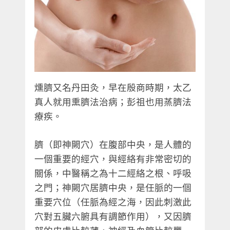
燻臍又名丹田灸，早在殷商時期，太乙
真人就用熏臍法治病；彭祖也用蒸臍法
療疾。
臍（即神闕穴）在腹部中央，是人體的
一個重要的經穴，與經絡有非常密切的
關係，中醫稱之為十二經絡之根、呼吸
之門；神闕穴居臍中央，是任脈的一個
重要穴位（任脈為經之海，因此刺激此
穴對五臟六腑具有調節作用），又因臍