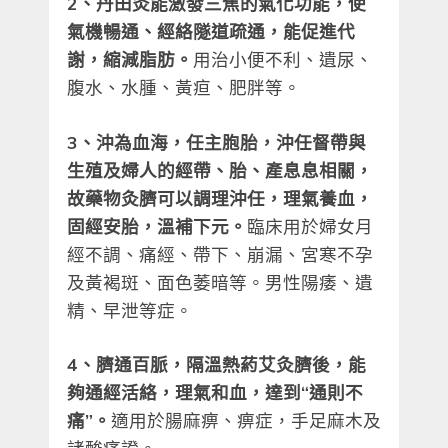
2、丹田灸能激發三焦的氣化功能，使
氣機暢通、經絡隧道疏通，能促進代
謝，縮減脂肪。
用治小便不利、遺尿、
腹水、水腫、黃疸、肥胖等。
3、沖為血海，任主胞胎，沖任督帶與
生殖及婦人的經帶、胎、產息息相關，
故藥物灸臍可以調理沖任，理氣養血，
固經安胎，溫補下元。
臨床用於婦女月
經不調、痛經、帶下、崩漏、宮寒不孕
及黃褐斑、面色萎暗等。男性陽痿、遺
精、早泄等症。
4、臍通百脈，隔溫熱葯艾灸臍後，能
夠通經活絡，理氣和血，達到“通則不
痛”。
適用於腸麻痹、痹症，手足麻木及
諸酸痛證。