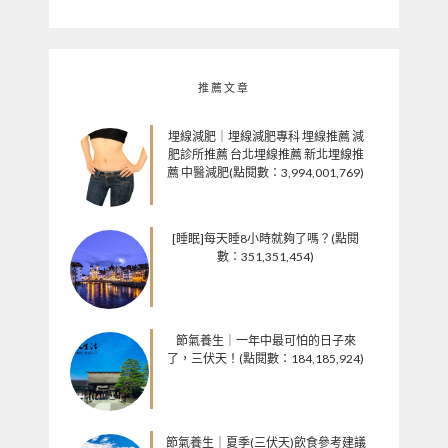
推薦文章
埋線減肥｜埋線減肥專科 埋線推薦 減
肥診所推薦 台北埋線推薦 新北埋線推
薦 中醫減肥(點閱數：3,994,001,769)
[睡眠]每天睡8小時就夠了嗎？(點閱
數：351,351,454)
節氣養生｜一年中最可怕的日子來
了，三伏天！(點閱數：184,185,924)
節氣養生｜夏季(三伏天)飲食參考建議