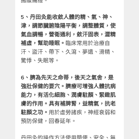
5、丹田灸能收斂人體的精、氣、神、
津，調節臟腑陰陽平衡，調整體質，使
氣血調暢，營衛通利，斂汗固表，澀精
補虛，幫助睡眠。
臨床常用於治療自
汗、盜汗、帶下、久瀉、夢遺、滑精、
驚悸、失眠等。
6、臍為先天之命蒂，後天之氣舍，是
強壯保健的要穴。臍療可增強人體抗病
能力，有活化細胞、潤膚駐顏、緊緻肌
膚的作用。具有補脾腎，益精氣，抗老
駐顏之功。
用於虛勞諸疾，神經衰弱和
預防保健，回春延年。
丹田灸的操作方法使用簡便、安全、無