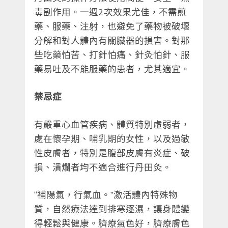
毒副作用。一週2次效果尤佳，不需煎
藥、服藥、注射，也避免了藥物被破壞
分解和對人體內有關臟器的損害。對那
些吃藥怕苦、打針怕痛、針灸怕針、服
藥易吐及不能服藥的患者，尤其適宜。
禁忌症
有嚴重心血管疾病、體質特別虛弱者，
處在懷孕期、哺乳期的女性，以及過敏
性皮膚者，特別是腹部皮膚有炎症、破
損、潰爛者均不適合進行丹田灸。
“補陽氣，行氣血。”激活體內特殊物
質，自然療法達到排寒逐濕，讓身體變
得輕鬆與健康。臍療氣色好，臍療膚色