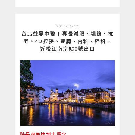
2016-05-12
台北益曼中醫 | 專長減肥、埋線、抗
老、4D拉提、豐胸、內科、婦科 –
近松江南京站8號出口
院長 林美棣 博士 簡介