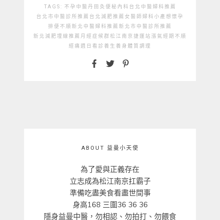
TAGS:
不孕
中醫
丹田灸
便秘
內科
台北中醫婦科推薦
台北市中醫診所推薦
台北減肥推薦
女醫師
婦科
小產
想懷孕
排便不順
新北中醫婦科推薦
新北市中醫診所推薦
新北減肥埋線推薦
月經症候群
松江南京捷運站
漲氣
經期不順
經痛
週日看診
養生
養身
體質調理
ABOUT 益曼小天使
為了愛與正義存在
立志成為松江南京扛霸子
準備吃盡美食看盡世間事
身高168 三圍36 36 36
隱身益曼中醫，勿相認、勿拍打、勿餵食