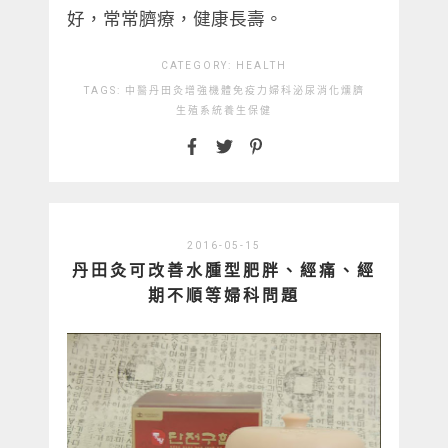
好，常常臍療，健康長壽。
CATEGORY:
HEALTH
TAGS:
中醫
丹田灸
增強機體免疫力
婦科
泌尿
消化
燻臍
生殖系統
養生保健
2016-05-15
丹田灸‏可改善水腫型肥胖、經痛、經
期不順等婦科問題