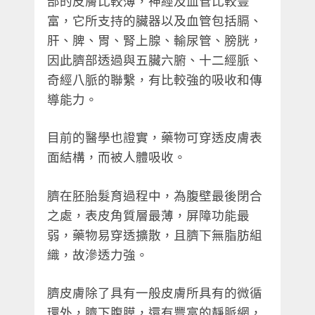
部的皮膚比較薄，神經及血管比較豐
富，它所支持的臟器以及血管包括膈、
肝、脾、胃、腎上腺、輸尿管、膀胱，
因此臍部透過與五臟六腑、十二經脈、
奇經八脈的聯繫，有比較強的吸收和傳
導能力。
目前的醫學也證實，藥物可穿透皮膚表
面結構，而被人體吸收。
臍在胚胎髮育過程中，為腹壁最後閉合
之處，表皮角質層最薄，屏障功能最
弱，藥物易穿透擴散，且臍下無脂肪組
織，故滲透力強。
臍皮膚除了具有一般皮膚所具有的微循
環外，臍下腹膜，還有豐富的靜脈網，