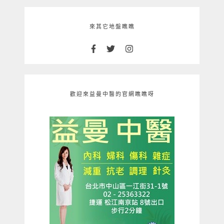
來其它地盤瞧瞧
歡迎來益曼中醫的官網瞧瞧呀