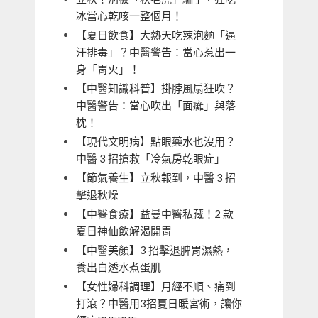
冰當心乾咳一整個月！
【夏日飲食】大熱天吃辣泡麵「逼
汗排毒」？中醫警告：當心惹出一
身「胃火」！
【中醫知識科普】掛脖風扇狂吹？
中醫警告：當心吹出「面癱」與落
枕！
【現代文明病】點眼藥水也沒用？
中醫 3 招搶救「冷氣房乾眼症」
【節氣養生】立秋報到，中醫 3 招
擊退秋燥
【中醫食療】益曼中醫私藏！2 款
夏日神仙飲解渴開胃
【中醫美顏】3 招擊退脾胃濕熱，
養出白透水煮蛋肌
【女性婦科調理】月經不順、痛到
打滾？中醫用3招夏日暖宮術，讓你