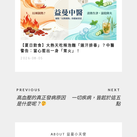
【夏日飲食】大熱天吃辣泡麵「逼汗排毒」？中醫
警告：當心惹出一身「胃火」！
2026-08-05
文
PREVIOUS
NEXT
章
高血壓的真正發病原因
一切疾病，皆起於這五
PREVIOUS
NEXT
導
是什麼呢？
點
覽
POST:
POST:
ABOUT 益曼小天使