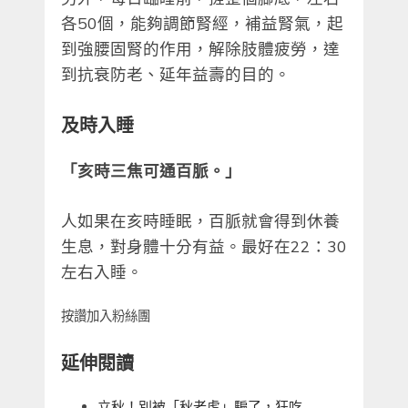
各50個，能夠調節腎經，補益腎氣，起
到強腰固腎的作用，解除肢體疲勞，達
到抗衰防老、延年益壽的目的。
及時入睡
「亥時三焦可通百脈。」
人如果在亥時睡眠，百脈就會得到休養
生息，對身體十分有益。最好在22：30
左右入睡。
按讚加入粉絲團
延伸閱讀
立秋！別被「秋老虎」騙了，狂吃