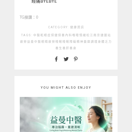
經痛BYEBYE
TG按讚：0
CATEGORY:
健康資訊
TAGS:
中醫
乾眼症
保健
保養
內科
嗜睡
情緒
松江南京捷運站
疲勞
益曼中醫
眼睛疲勞
睡眠
睡眠障礙
精神萎靡
調理
身體乏力
養生
養肝
養身
YOU MIGHT ALSO ENJOY