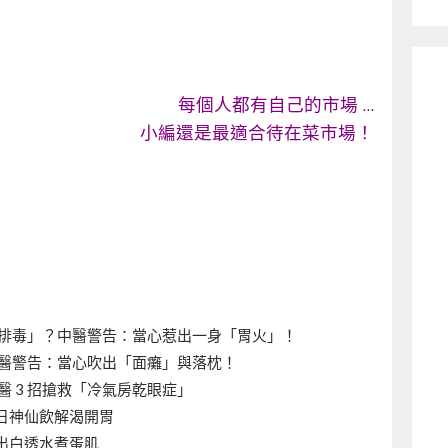
每個人都有自己的市場 …
小編還是最適合待在菜市場！
排毒」？中醫警告：當心惹出一身「胃火」！
醫警告：當心吹出「面癱」與落枕！
 3 招搶救「冷氣房乾眼症」
日神仙飲解渴開胃
出白透水煮蛋肌