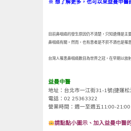
※
想了解更多，也可以來益曼中醫
目前鼻咽癌的發生原因仍不清楚，只知遺傳是主
鼻咽癌有關。然而，也有患者是不菸不酒也是罹
台灣人罹患鼻咽癌數目為世界之冠，在早期以放
益曼中醫
地址：台北市一江街31-1號(捷運松
電話：02 25363322
營業時間：週一至週五11:00-21:00 /
請點點小圖示、
加入益曼中醫的F