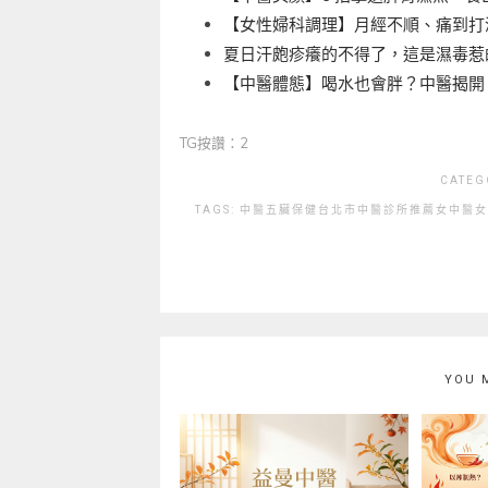
【女性婦科調理】月經不順、痛到打滾
夏日汗皰疹癢的不得了，這是濕毒惹
【中醫體態】喝水也會胖？中醫揭開
TG按讚：2
CATEG
TAGS:
中醫
五臟保健
台北市中醫診所推薦
女中醫
女
YOU 