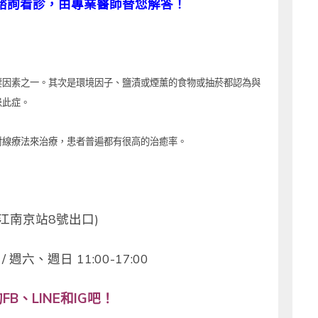
諮詢看診，由專業醫師替您解答！
要因素之一。其次是環境因子、鹽漬或煙薰的食物或抽菸都認為與
患此症。
射線療法來治療，患者普遍都有很高的治癒率。
江南京站8號出口)
 週六、週日 11:00-17:00
B、LINE和IG吧！