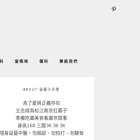
科
當媽咪
傷科
聯絡我們
ABOUT 益曼小天使
為了愛與正義存在
立志成為松江南京扛霸子
準備吃盡美食看盡世間事
身高168 三圍36 36 36
隱身益曼中醫，勿相認、勿拍打、勿餵食