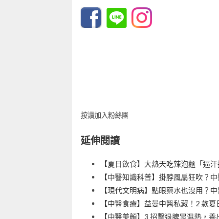
按讚加入粉絲團
延伸閱讀
【夏日飲食】大熱天吃辣泡麵「逼汗
【中醫知識科普】掛脖風扇狂吹？中
【現代文明病】點眼藥水也沒用？中醫
【中醫食療】益曼中醫私藏！2 款夏
【中醫美顏】3 招擊退脾胃濕熱，養