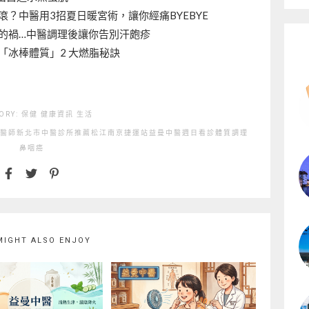
？中醫用3招夏日暖宮術，讓你經痛BYEBYE
的禍…中醫調理後讓你告別汗皰疹
「冰棒體質」2 大燃脂秘訣
ORY:
保健
健康資訊
生活
醫師
新北市中醫診所推薦
松江南京捷運站
益曼中醫
週日看診
體質調理
鼻咽癌
MIGHT ALSO ENJOY