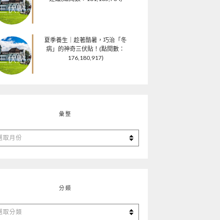
夏季養生｜趁著酷暑，巧治「冬
病」的神奇三伏貼！(點閱數：
176,180,917)
彙整
分類