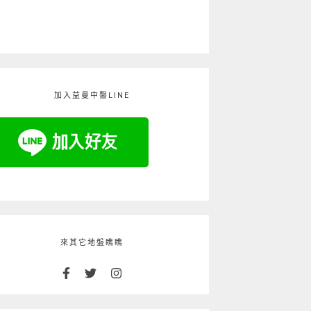
加入益曼中醫LINE
來其它地盤瞧瞧