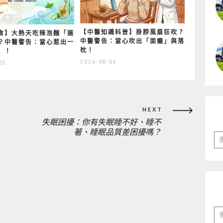
【中醫知識科普】掛脖風扇狂吹？
食】大熱天吃辣泡麵「逼
中醫警告：當心吹出「面癱」與落
？中醫警告：當心惹出一
枕！
」！
2026-08-04
05
NEXT
失眠困擾：你有失眠睡不好、睡不
NEXT
著、睡眠品質差困擾嗎？
彙
POST:
整
分