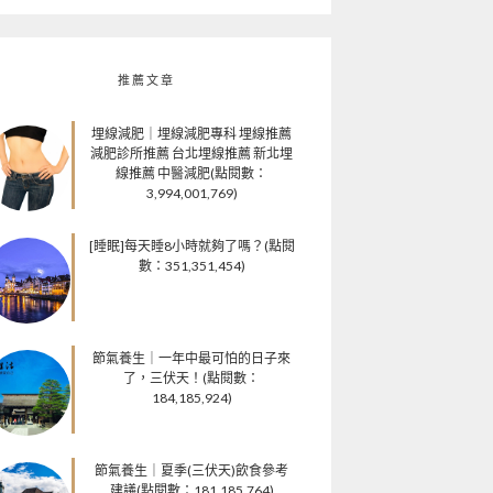
推薦文章
埋線減肥｜埋線減肥專科 埋線推薦
減肥診所推薦 台北埋線推薦 新北埋
線推薦 中醫減肥(點閱數：
3,994,001,769)
[睡眠]每天睡8小時就夠了嗎？(點閱
數：351,351,454)
節氣養生｜一年中最可怕的日子來
了，三伏天！(點閱數：
184,185,924)
節氣養生｜夏季(三伏天)飲食參考
建議(點閱數：181,185,764)