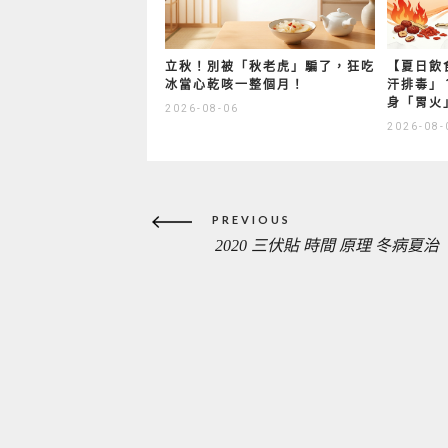
立秋！別被「秋老虎」騙了，狂吃
【夏日飲
冰當心乾咳一整個月！
汗排毒」
身「胃火
2026-08-06
2026-08-
文
PREVIOUS
章
2020 三伏貼 時間 原理 冬病夏治
PREVIOUS
導
覽
POST: