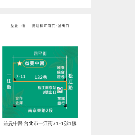
益曼中醫 – 捷運松江南京8號出口
益曼中醫 台北市一江街31-1號1樓