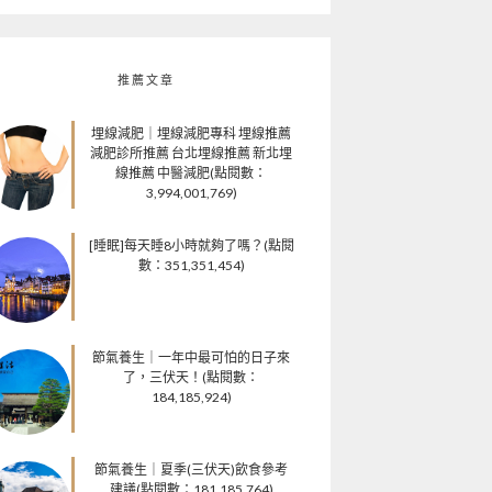
推薦文章
埋線減肥｜埋線減肥專科 埋線推薦
減肥診所推薦 台北埋線推薦 新北埋
線推薦 中醫減肥(點閱數：
3,994,001,769)
[睡眠]每天睡8小時就夠了嗎？(點閱
數：351,351,454)
節氣養生｜一年中最可怕的日子來
了，三伏天！(點閱數：
184,185,924)
節氣養生｜夏季(三伏天)飲食參考
建議(點閱數：181,185,764)