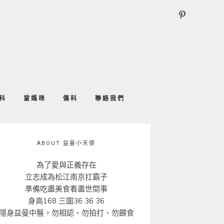
科
當媽咪
傷科
聯絡我們
ABOUT 益曼小天使
為了愛與正義存在
立志成為松江南京扛霸子
準備吃盡美食看盡世間事
身高168 三圍36 36 36
隱身益曼中醫，勿相認、勿拍打、勿餵食