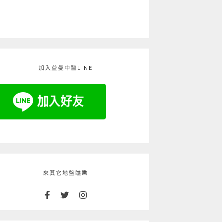
加入益曼中醫LINE
來其它地盤瞧瞧