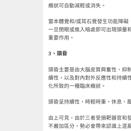
癥狀可自動減輕或消失。
當本體覺和/或耳石覺發生功能障礙
一旦閉眼或進入暗處即可出現頭暈
重要作用。
3、頭昏
頭昏主要是由大腦皮質興奮性、抑
續性，以及對內對外反應性和持續
化所致的一種臨床癥狀。
頭昏呈持續性，時輕時重，休息、
由上可見，由於三者受損靶器官和
不嚴加區分，勢必會帶來認識上混