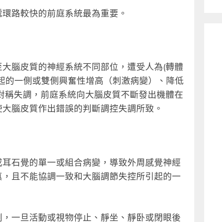
遞環路較快的前庭系統最為重要。
大腦皮質的神經系統不同部位，遭受人為(轉體
起的一側或雙側興奮性增高（刺激病變）、降低
對稱失調，前庭系統向大腦皮質不斷發出機體在
使大腦皮質作出錯誤的判斷調控失調所致。
或耳石覺的單一或組合病變，導致外周感覺神經
真，且不能協調一致和大腦調節失控所引起的一
。
劇，一旦活動或視物停止、靜坐、靜卧或閉眼後