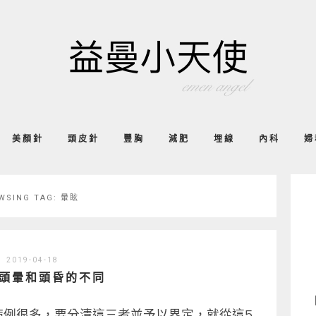
美顏針
頭皮針
豐胸
減肥
埋線
內科
婦
WSING TAG:
暈眩
2019-04-18
頭暈和頭昏的不同
病例很多，要分清這三者並予以界定，就從這5