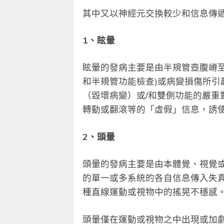
其中又以神經元交換較少和信息傳
1、眩暈
眩暈的發病主要是由半規管壺腹嵴至
和半規管功能檢查)或病變損傷所引
（毀壞病變）或/和雙側功能的嚴重
轉動或翻滾等的「虛假」信息，誘
2、頭暈
頭暈的發病主要是由本體覺、視覺
的單一或多系統的各自信息傳入失
種直線運動或視物中的搖晃不穩感
頭暈僅在運動或視物之中出現或加