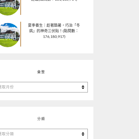
夏季養生｜趁著酷暑，巧治「冬
病」的神奇三伏貼！(點閱數：
176,180,917)
彙整
分類