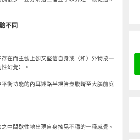
驗不同
不存在而主觀上卻又堅信自身或（和）外物按一
動性幻覺）。
中平衡功能的內耳迷路半規管壺腹嵴至大腦前庭
物之中間歇性地出現自身搖晃不穩的一種感覺。