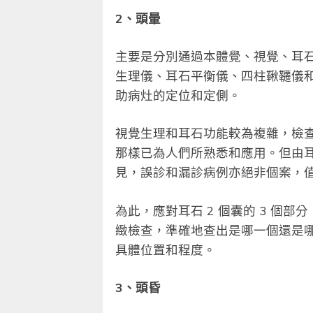
2、頭暈
主要是分別通過本體覺、視覺、耳
生理儀、耳石平衡儀、四柱鞦韆儀
助病灶的定位和定側。
視覺生理和耳石功能較為複雜，檢
那樣已為人們所熟悉和應用。但由
見，誤診和漏診病例亦絕非個案，
為此，應對耳石 2 個囊的 3 個
緻檢查，準確地查出是哪一個還是
具體位置和程度。
3、頭昏