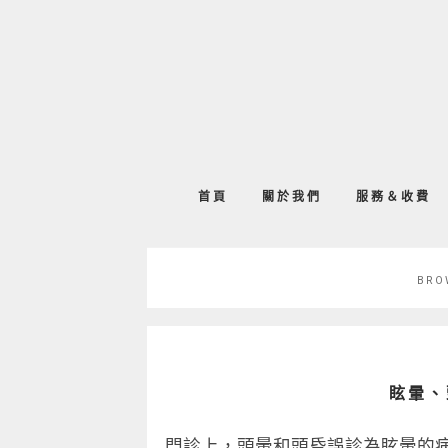
首頁
關於我們
服務＆收費
BRO
眩暈、
門診上，頭暈和頭昏誤診為眩暈的