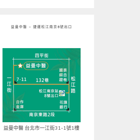
益曼中醫 – 捷運松江南京8號出口
益曼中醫 台北市一江街31-1號1樓