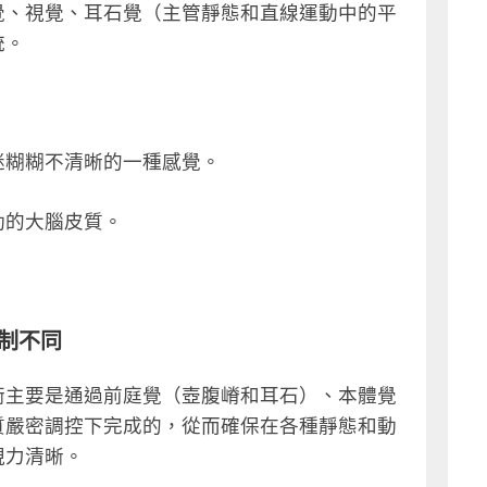
覺、視覺、耳石覺（主管靜態和直線運動中的平
統。
迷糊糊不清晰的一種感覺。
動的大腦皮質。
制不同
衡主要是通過前庭覺（壺腹嵴和耳石）、本體覺
質嚴密調控下完成的，從而確保在各種靜態和動
視力清晰。