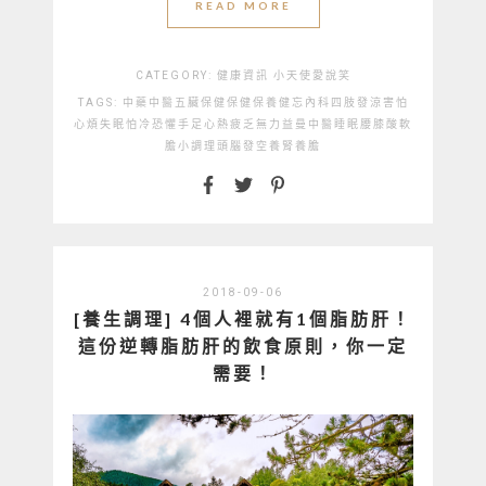
READ MORE
CATEGORY:
健康資訊
小天使愛說笑
TAGS:
中藥
中醫
五臟保健
保健
保養
健忘
內科
四肢發涼
害怕
心煩失眠
怕冷
恐懼
手足心熱
疲乏無力
益曼中醫
睡眠
腰膝酸軟
膽小
調理
頭腦發空
養腎
養膽
2018-09-06
[養生調理] 4個人裡就有1個脂肪肝！
這份逆轉脂肪肝的飲食原則，你一定
需要！