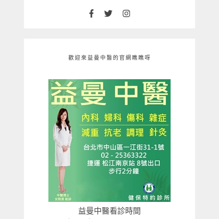
歡迎來益曼中醫的官網瞧瞧呀
益曼中醫看診時間