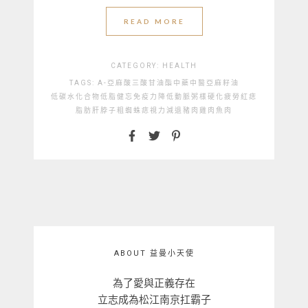
READ MORE
CATEGORY:
HEALTH
TAGS:
Α-亞麻酸
三酸甘油酯
中藥
中醫
亞麻籽油
低碳水化合物
低脂
健忘
免疫力降低
動脈粥樣硬化
疲勞
紅痣
脂肪肝
脖子粗
蜘蛛痣
視力減退
豬肉
雞肉
魚肉
ABOUT 益曼小天使
為了愛與正義存在
立志成為松江南京扛霸子