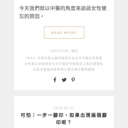
今天我們就以中醫的角度來談談女性健
忘的原因。
READ MORE
CATEGORY:
婦科
TAGS:
中藥
中醫
五臟保健
健忘
台北市中醫診所推薦
女性健忘
女醫師
新北市中醫診所推薦
松江南京捷運站
益曼中醫
臨床醫學博士
週日看診
體質調理
2019-02-21
可怕｜一步一腳印，如果出現兩個腳
印呢？