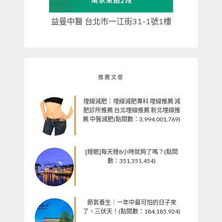
益曼中醫 台北市一江街31-1號1樓
推薦文章
埋線減肥｜埋線減肥專科 埋線推薦 減
肥診所推薦 台北埋線推薦 新北埋線推
薦 中醫減肥(點閱數：3,994,001,769)
[睡眠]每天睡8小時就夠了嗎？(點閱
數：351,351,454)
節氣養生｜一年中最可怕的日子來
了，三伏天！(點閱數：184,185,924)