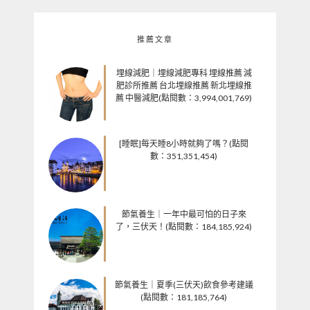
推薦文章
埋線減肥｜埋線減肥專科 埋線推薦 減
肥診所推薦 台北埋線推薦 新北埋線推
薦 中醫減肥(點閱數：3,994,001,769)
[睡眠]每天睡8小時就夠了嗎？(點閱
數：351,351,454)
節氣養生｜一年中最可怕的日子來
了，三伏天！(點閱數：184,185,924)
節氣養生｜夏季(三伏天)飲食參考建議
(點閱數：181,185,764)