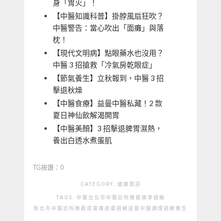
身「胃火」！
【中醫知識科普】掛脖風扇狂吹？
中醫警告：當心吹出「面癱」與落
枕！
【現代文明病】點眼藥水也沒用？
中醫 3 招搶救「冷氣房乾眼症」
【節氣養生】立秋報到，中醫 3 招
擊退秋燥
【中醫食療】益曼中醫私藏！2 款
夏日神仙飲解渴開胃
【中醫美顏】3 招擊退脾胃濕熱，
養出白透水煮蛋肌
TG按讚：0
CATEGORY:
健康資訊
TAGS:
中醫
台北市中醫診所推薦
換季過敏
新北市中醫診所推薦
皮膚癢
皮膚過敏
益曼中醫
調理
過敏
養生