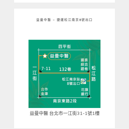
益曼中醫 – 捷運松江南京8號出口
益曼中醫 台北市一江街31-1號1樓