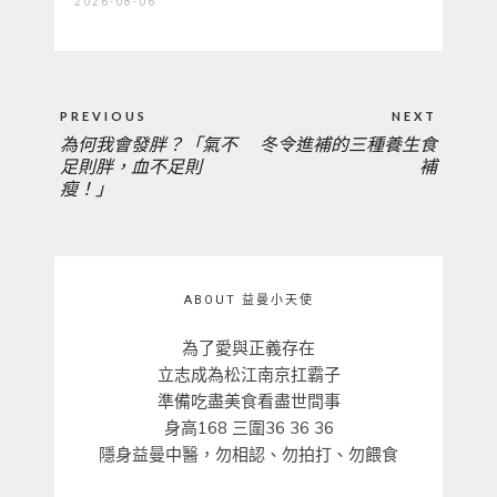
2026-08-06
文
PREVIOUS
NEXT
章
為何我會發胖？「氣不
冬令進補的三種養生食
PREVIOUS
NEXT
導
足則胖，血不足則
補
覽
瘦！」
POST:
POST:
ABOUT 益曼小天使
為了愛與正義存在
立志成為松江南京扛霸子
準備吃盡美食看盡世間事
身高168 三圍36 36 36
隱身益曼中醫，勿相認、勿拍打、勿餵食