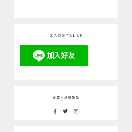
加入益曼中醫LINE
來其它地盤瞧瞧