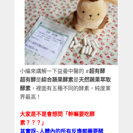
小編來講解一下益曼中醫的 #
‎超有酵
‬
超有酵
是
綜合蔬果酵素
是
天然蔬果萃取
酵素
，裡面有五種不同的酵素，純度業
界最高！
大家是不是會想問「幹嘛要吃酵
素？？？」
其實呀~人體內的所有反應都需要酵