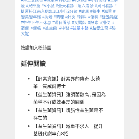
#
博士女院長
#
減重專科執照
#4D
拉提
#
小針美容
#
全身
瘦
#
局部瘦
#V
小臉
#
全天看診
#
週六看診
#
周日看診
#
捷運松江南京
8
號出口步行
2
分鐘
#
健康
#
養生
#
減重
#
變美變年輕
#
抗老
#
調理
#
針灸
#
婦科
#
傷科
#
疑難雜症
#
中午下午不休息
#
週日看診
#
女醫師
#
酵素
#
排便
#
宿便
#
便秘
#
益生菌
#
中醫
#
益曼中醫
#
益曼生醫
#
吳
大妮
按讚加入粉絲團
延伸閱讀
【酵素資訊】酵素界的傳奇-艾德
華．賀威爾博士
【益生菌資訊】強調菌數高 , 是因為
菌種不好或效果差的關係
【益生菌資訊】嗜脂性益生菌是不
存在的
【益生菌資訊】減重不求人 提升
基礎代謝率有8招