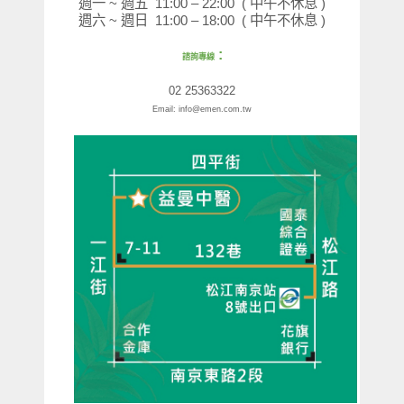
週一
~
週五
11:00 – 22:00 (
中午不休息
)
週六
~
週日
11:00 – 18:00
(
中午不休息
)
:
諮詢專線
02 25363322
Email: info@emen.com.tw