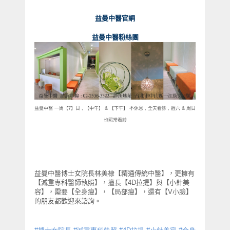
益曼中醫官網
益曼中醫粉絲團
益曼中醫
一周【
7
】日
,
【中午】
&
【下午】 不休息
,
全天看診
,
週六
&
周日
也照常看診
益曼中醫博士女院長林美棣【精通傳統中醫】，更擁有
【減重專科醫師執照】，擅長【
4D
拉提】與【小針美
容】，需要【全身瘦】，【局部瘦】，還有【
V
小臉】
的朋友都歡迎來諮詢。