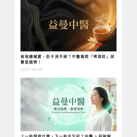
爸爸總喊累、肚子消不掉？中醫揭密「啤酒肚」其
實是過勞！
2026-08-08
上一秒想說什麼，下一秒全忘記？中醫 3 招破解