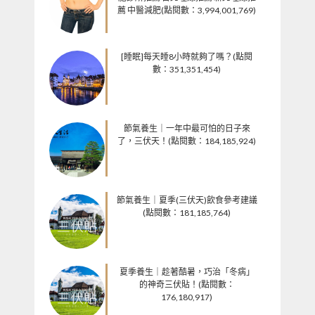
薦 中醫減肥(點閱數：3,994,001,769)
[睡眠]每天睡8小時就夠了嗎？(點閱
數：351,351,454)
節氣養生｜一年中最可怕的日子來
了，三伏天！(點閱數：184,185,924)
節氣養生｜夏季(三伏天)飲食參考建議
(點閱數：181,185,764)
夏季養生｜趁著酷暑，巧治「冬病」
的神奇三伏貼！(點閱數：
176,180,917)