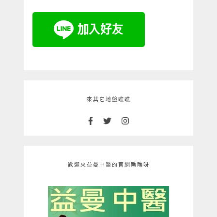
來其它地盤瞧瞧
歡迎來益曼中醫的官網瞧瞧呀