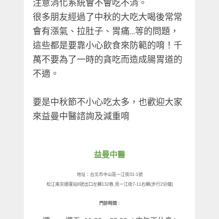
注意消化系統會不會吃不消。
很多朋友經過了中秋的大吃大喝後常常
會有漲氣、拉肚子、胃痛…等的問題，
這些都是要靠小心飲食來防範的唷！千
萬不要為了一時的貪吃而造成腸胃道的
不適。
要是中秋節不小心吃太多，也歡迎大家
來益曼中醫諮詢及減重唷
益曼中醫
地址：台北市中山區一江街
31-1
號
松江南京捷運站
8
號出口左轉
132
巷
,
見一江街
7-11
右轉
(
步行
2
分鐘
)
門診時間
: