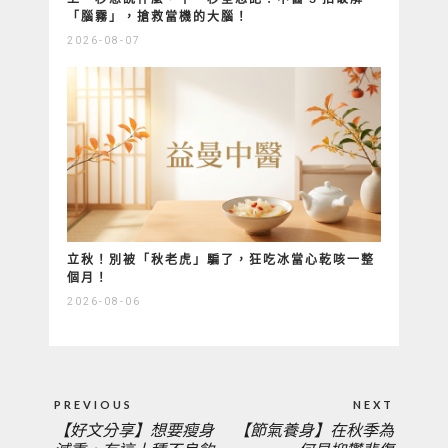
「腦霧」，搶救當機的大腦！
2026-08-07
立秋！別被「秋老虎」騙了，狂吃冰當心乾咳一整
個月！
2026-08-06
文
PREVIOUS
NEXT
章
【好文分享】想要瘦身
【節氣養身】在秋季為
PREVIOUS
NEXT
導