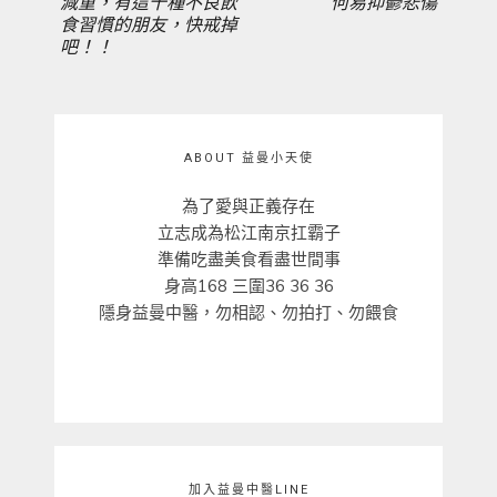
減重，有這十種不良飲
何易抑鬱悲傷
覽
食習慣的朋友，快戒掉
POST:
POST:
吧！！
ABOUT 益曼小天使
為了愛與正義存在
立志成為松江南京扛霸子
準備吃盡美食看盡世間事
身高168 三圍36 36 36
隱身益曼中醫，勿相認、勿拍打、勿餵食
加入益曼中醫LINE