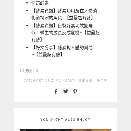
何謂酵素
【酵素資訊】酵素功用及在人體消
化道扮演的角色~【益曼超有酵】
【酵素資訊】自製酵素功效攏是
假！微生物滋長反成危機~【益曼超
有酵】
【好文分享】酵素對人體的幫助
~【益曼超有酵】
TG按讚：0
CATEGORY:
ENZYME
HEALTH
健康資訊
小編哲學
YOU MIGHT ALSO ENJOY