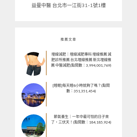
益曼中醫 台北市一江街31-1號1樓
推薦文章
埋線減肥｜埋線減肥專科 埋線推薦 減
肥診所推薦 台北埋線推薦 新北埋線推
薦 中醫減肥(點閱數：3,994,001,769)
[睡眠]每天睡8小時就夠了嗎？(點閱
數：351,351,454)
節氣養生｜一年中最可怕的日子來
了，三伏天！(點閱數：184,185,924)