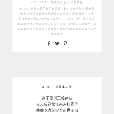
CATEGORY:
健康資訊
生活
節氣養生
TAGS:
中醫
五臟保健
保健
保養
內科
台北市中醫診所推薦
哈密瓜
大棗
奇異果
女醫師
新北市中醫診所推薦
李子
杏桃
松江南京捷運站
枇杷
柚子
柳橙
柿子
桂圓
桃子
梨子
椰子
橘子
檸檬
櫻桃
水果
水果屬性
火龍果
無花果
甘蔗
臨床醫學博士
芒果
草莓
荔枝
葡萄
蘋果
西瓜
調理
週日看診
金橘
食補
養身
香蕉
馬蹄
體質調理
ABOUT 益曼小天使
為了愛與正義存在
立志成為松江南京扛霸子
準備吃盡美食看盡世間事