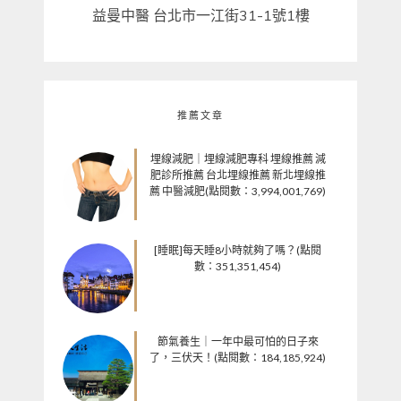
益曼中醫 台北市一江街31-1號1樓
推薦文章
埋線減肥｜埋線減肥專科 埋線推薦 減
肥診所推薦 台北埋線推薦 新北埋線推
薦 中醫減肥(點閱數：3,994,001,769)
[睡眠]每天睡8小時就夠了嗎？(點閱
數：351,351,454)
節氣養生｜一年中最可怕的日子來
了，三伏天！(點閱數：184,185,924)