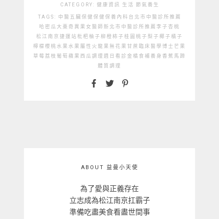
CATEGORY:
健康資訊
生活
節氣養生
TAGS:
中醫
五臟保健
保健
保養
內科
台北市中醫診所推薦
哈密瓜
大棗
奇異果
女醫師
新北市中醫診所推薦
李子
杏桃
松江南京捷運站
枇杷
柚子
柳橙
柿子
桂圓
桃子
梨子
椰子
橘子
檸檬
櫻桃
水果
水果屬性
火龍果
無花果
甘蔗
臨床醫學博士
芒果
草莓
荔枝
葡萄
蘋果
西瓜
調理
週日看診
金橘
食補
養身
香蕉
馬蹄
體質調理
ABOUT 益曼小天使
為了愛與正義存在
立志成為松江南京扛霸子
準備吃盡美食看盡世間事