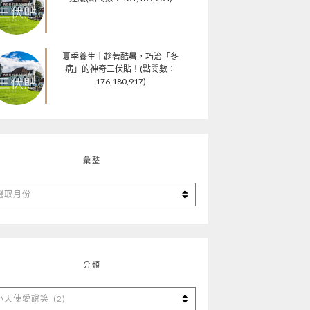
夏季養生｜趁著酷暑，巧治「冬
病」的神奇三伏貼！(點閱數：
176,180,917)
彙整
分類