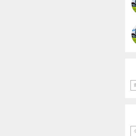
彙
整
分