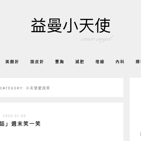
美顏針
頭皮針
豐胸
減肥
埋線
內科
婦
 CATEGORY:
小天使愛說笑
2026-01-03
話」週末笑一笑