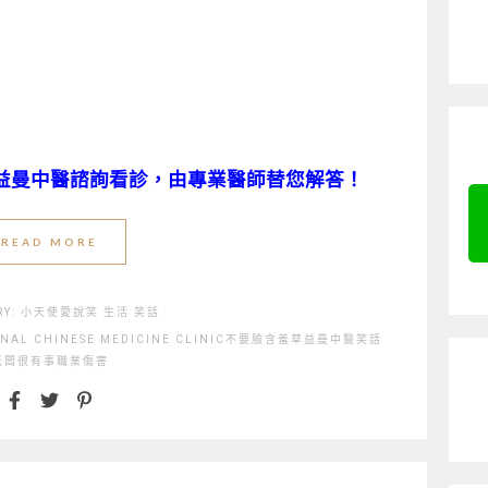
益曼中醫諮詢看診，由專業醫師替您解答！
READ MORE
RY:
小天使愛說笑
生活
笑話
NAL CHINESE MEDICINE CLINIC
不要臉
含羞草
益曼中醫
笑話
老闆很有事
職業傷害