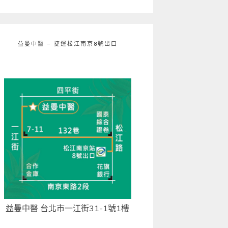
益曼中醫 – 捷運松江南京8號出口
益曼中醫 台北市一江街31-1號1樓