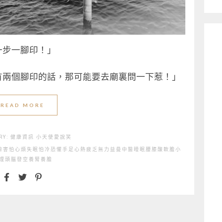
一步一腳印！」
有兩個腳印的話，那可能要去廟裏問一下惹！」
READ MORE
RY:
健康資訊
小天使愛說笑
涼
害怕
心煩失眠
怕冷
恐懼
手足心熱
疲乏無力
益曼中醫
睡眠
腰膝酸軟
膽小
理
頭腦發空
養腎
養膽