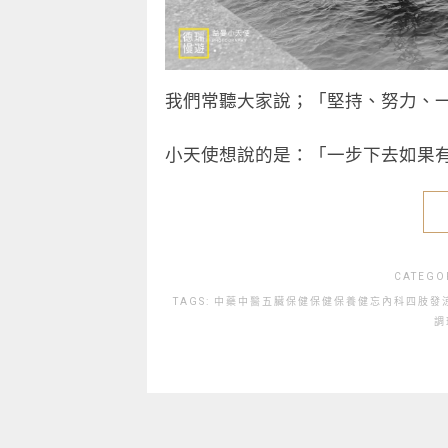
我們常聽大家說；「堅持、努力、
小天使想說的是：「一步下去如果
CATEGO
TAGS:
中藥
中醫
五臟保健
保健
保養
健忘
內科
四肢發
調