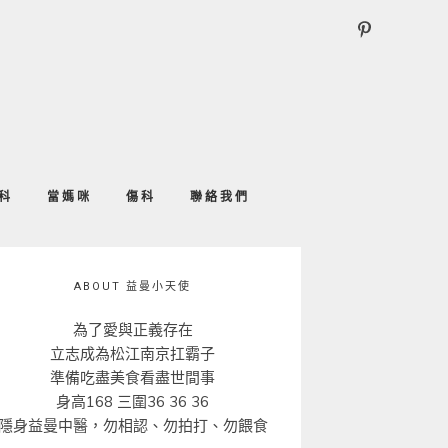
科
當媽咪
傷科
聯絡我們
ABOUT 益曼小天使
為了愛與正義存在
立志成為松江南京扛霸子
準備吃盡美食看盡世間事
身高168 三圍36 36 36
隱身益曼中醫，勿相認、勿拍打、勿餵食