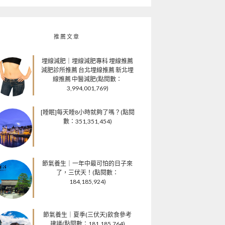
推薦文章
埋線減肥｜埋線減肥專科 埋線推薦
減肥診所推薦 台北埋線推薦 新北埋
線推薦 中醫減肥(點閱數：
3,994,001,769)
[睡眠]每天睡8小時就夠了嗎？(點閱
數：351,351,454)
節氣養生｜一年中最可怕的日子來
了，三伏天！(點閱數：
184,185,924)
節氣養生｜夏季(三伏天)飲食參考
建議(點閱數：181,185,764)