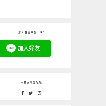
加入益曼中醫LINE
來其它地盤瞧瞧