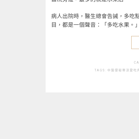
病人出院時，醫生總會告誡，多吃
目，都是一個聲音：「多吃水果。
CA
TAGS:
中醫
便秘
寒涼
愛吃