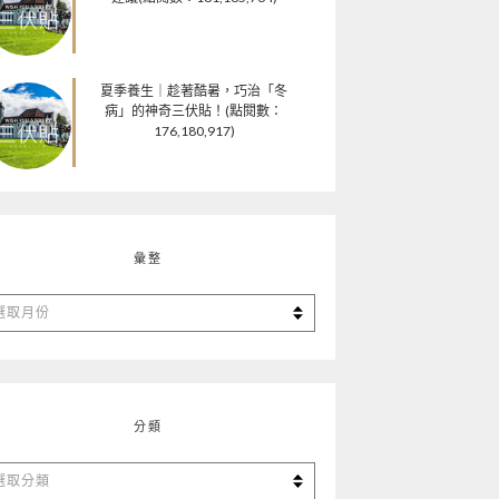
夏季養生｜趁著酷暑，巧治「冬
病」的神奇三伏貼！(點閱數：
176,180,917)
彙整
分類