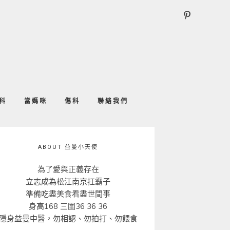
科
當媽咪
傷科
聯絡我們
ABOUT 益曼小天使
為了愛與正義存在
立志成為松江南京扛霸子
準備吃盡美食看盡世間事
身高168 三圍36 36 36
隱身益曼中醫，勿相認、勿拍打、勿餵食