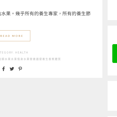
點水果。幾乎所有的養生專家，所有的養生節
」
READ MORE
TEGORY:
HEALTH
肉類
水果
水果傷身
水果營養
通便
養生
香蕉
體質