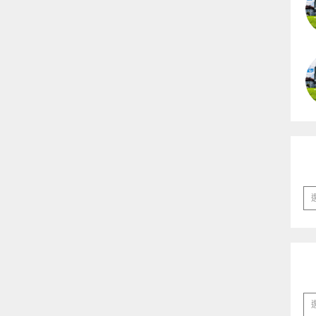
彙
整
分