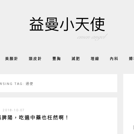
美顏針
頭皮針
豐胸
減肥
埋線
內科
婦
WSING TAG:
通便
2018-10-07
涼傷脾陽，吃遍中藥也枉然啊！