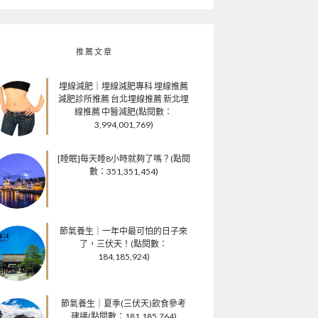
推薦文章
埋線減肥｜埋線減肥專科 埋線推薦
減肥診所推薦 台北埋線推薦 新北埋
線推薦 中醫減肥(點閱數：
3,994,001,769)
[睡眠]每天睡8小時就夠了嗎？(點閱
數：351,351,454)
節氣養生｜一年中最可怕的日子來
了，三伏天！(點閱數：
184,185,924)
節氣養生｜夏季(三伏天)飲食參考
建議(點閱數：181,185,764)