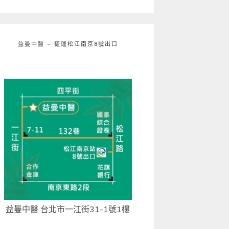
益曼中醫 – 捷運松江南京8號出口
益曼中醫 台北市一江街31-1號1樓