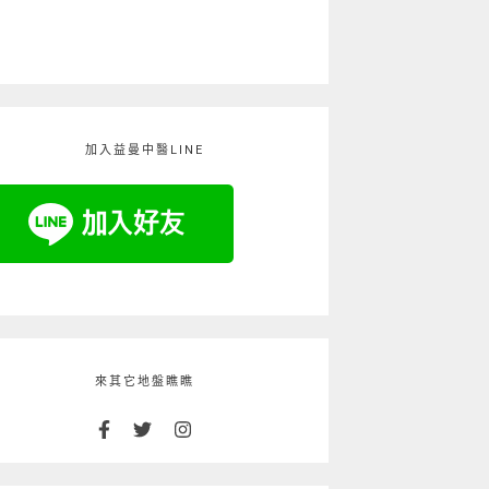
加入益曼中醫LINE
來其它地盤瞧瞧