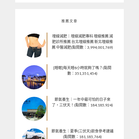
推薦文章
埋線減肥｜埋線減肥專科 埋線推薦 減
肥診所推薦 台北埋線推薦 新北埋線推
薦 中醫減肥(點閱數：3,994,001,769)
[睡眠]每天睡8小時就夠了嗎？(點閱
數：351,351,454)
節氣養生｜一年中最可怕的日子來
了，三伏天！(點閱數：184,185,924)
節氣養生｜夏季(三伏天)飲食參考建議
(點閱數：181,185,764)