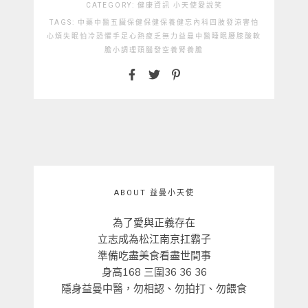
CATEGORY:
健康資訊
小天使愛說笑
TAGS:
中藥
中醫
五臟保健
保健
保養
健忘
內科
四肢發涼
害怕
心煩失眠
怕冷
恐懼
手足心熱
疲乏無力
益曼中醫
睡眠
腰膝酸軟
膽小
調理
頭腦發空
養腎
養膽
ABOUT 益曼小天使
為了愛與正義存在
立志成為松江南京扛霸子
準備吃盡美食看盡世間事
身高168 三圍36 36 36
隱身益曼中醫，勿相認、勿拍打、勿餵食