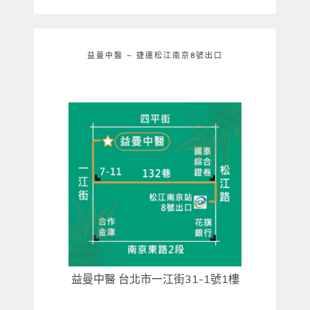
益曼中醫 – 捷運松江南京8號出口
益曼中醫 台北市一江街31-1號1樓