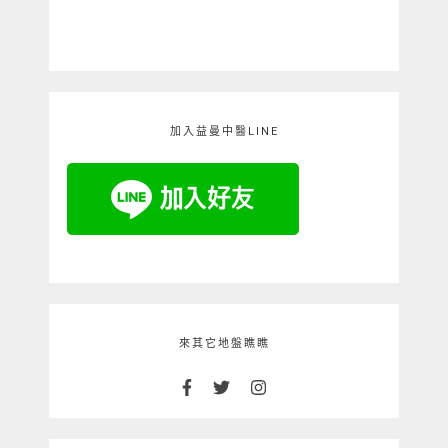
加入益曼中醫LINE
來其它地盤瞧瞧