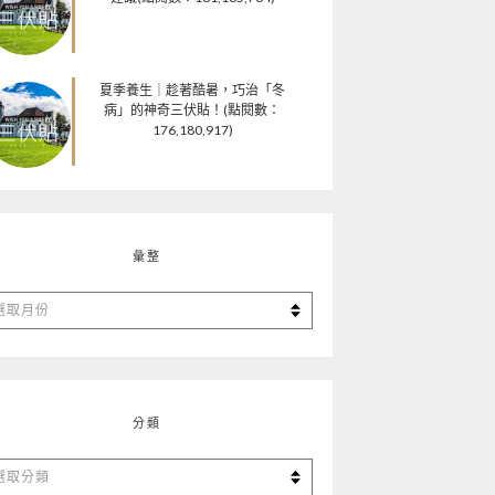
夏季養生｜趁著酷暑，巧治「冬
病」的神奇三伏貼！(點閱數：
176,180,917)
彙整
分類