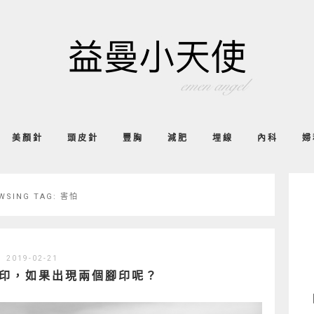
美顏針
頭皮針
豐胸
減肥
埋線
內科
婦
WSING TAG:
害怕
2019-02-21
印，如果出現兩個腳印呢？