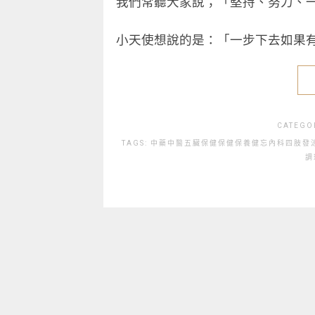
我們常聽大家說；「堅持、努力、
小天使想說的是：「一步下去如果
CATEGO
TAGS:
中藥
中醫
五臟保健
保健
保養
健忘
內科
四肢發
調