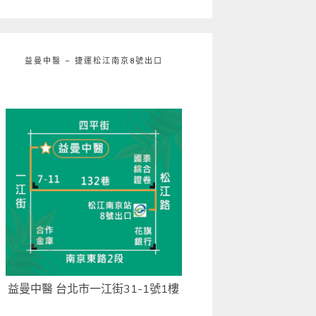
益曼中醫 – 捷運松江南京8號出口
益曼中醫 台北市一江街31-1號1樓