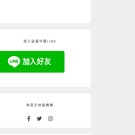
加入益曼中醫LINE
來其它地盤瞧瞧