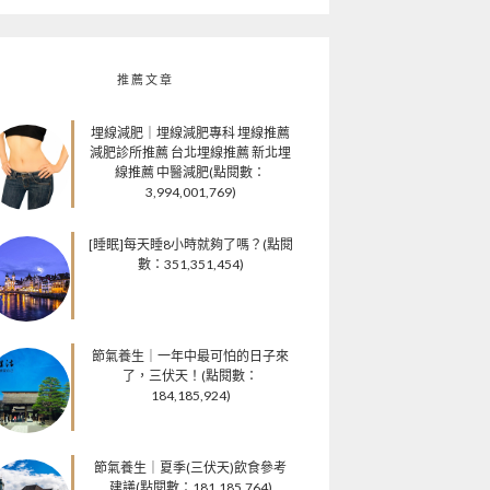
推薦文章
埋線減肥｜埋線減肥專科 埋線推薦
減肥診所推薦 台北埋線推薦 新北埋
線推薦 中醫減肥(點閱數：
3,994,001,769)
[睡眠]每天睡8小時就夠了嗎？(點閱
數：351,351,454)
節氣養生｜一年中最可怕的日子來
了，三伏天！(點閱數：
184,185,924)
節氣養生｜夏季(三伏天)飲食參考
建議(點閱數：181,185,764)