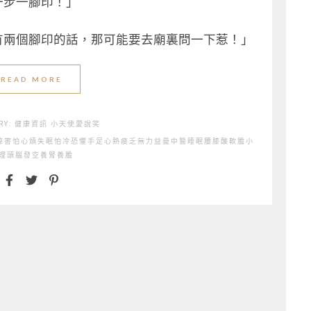
一步一腳印！」
有兩個腳印的話，那可能要去廟裏問一下惹！」
READ MORE
RY:
健康資訊
小天使愛說笑
涼
害怕
心煩失眠
怕冷
恐懼
手足心熱
疲乏無力
益曼中醫
睡眠
腰膝酸軟
膽小
理
頭腦發空
養腎
養膽