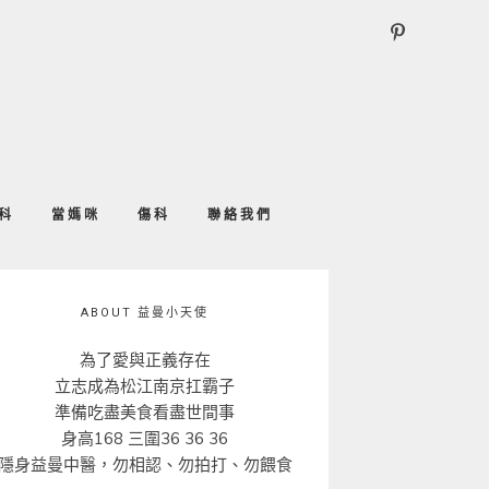
科
當媽咪
傷科
聯絡我們
ABOUT 益曼小天使
為了愛與正義存在
立志成為松江南京扛霸子
準備吃盡美食看盡世間事
身高168 三圍36 36 36
隱身益曼中醫，勿相認、勿拍打、勿餵食