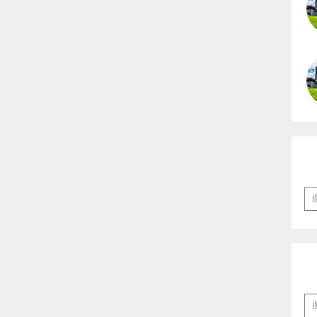
彙
整
分